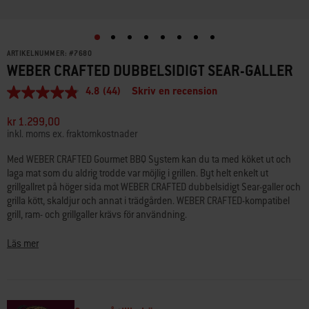
ARTIKELNUMMER:
#
7680
WEBER CRAFTED DUBBELSIDIGT SEAR-GALLER​
4.8
(44)
Skriv en recension
4.8
av
5
kr 1.299,00
stjärnor,
inkl. moms ex. fraktomkostnader
genomsnittligt
betyg.
Med WEBER CRAFTED Gourmet BBQ System kan du ta med köket ut och
Read
laga mat som du aldrig trodde var möjlig i grillen. Byt helt enkelt ut
44
Reviews.
grillgallret på höger sida mot WEBER CRAFTED dubbelsidigt Sear-galler och
Länk
grilla kött, skaldjur och annat i trädgården. WEBER CRAFTED-kompatibel
till
grill, ram- och grillgaller krävs för användning.
samma
sida.
• Passar till Genesis 2022+ och SmokeFire EPX4/EPX6. Passar även till
Läs mer
Genesis 2016–2021 med ramsatstillbehöret
(#7687)
och Spirit 2016–
2021 med ramsatstillbehöret
(#7688)
.
• Ger grillmärken som på restaurang
• WEBER CRAFTED ram och galler krävs