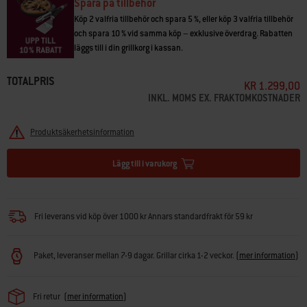
• Utformad för att grilla kött på ena sidan och ömtålig mat på den andra.
Spara på tillbehör
• Porslinsemalj gör det enkelt att vända och lyfta maten
Köp 2 valfria tillbehör och spara 5 %, eller köp 3 valfria tillbehör
• Extra stor yta för att grilla flera biffar samtidigt
och spara 10 % vid samma köp – exklusive överdrag. Rabatten
• Dubbelkolla att din grill är kompatibel med WEBER CRAFTED grillredskap
läggs till i din grillkorg i kassan.
TOTALPRIS
KR 1.299,00
INKL. MOMS EX. FRAKTOMKOSTNADER
Produktsäkerhetsinformation
Lägg till i varukorg
Fri leverans vid köp över 1000 kr Annars standardfrakt för 59 kr
Paket, leveranser mellan 7-9 dagar. Grillar cirka 1-2 veckor.
(
mer information
)
Fri retur
(
mer information
)