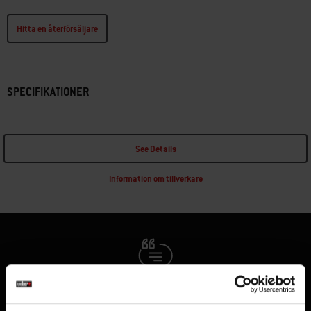
Hitta en återförsäljare
SPECIFIKATIONER
See Details
Information om tillverkare
Lyssna på andra grillare