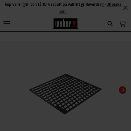
Köp valfri grill och få 10 % rabatt på valfritt grillöverdrag -
Utforska
Grill
Search
Om du ändrar aktuell karusellvisning kommer det att ändra den miniatyrkarusel