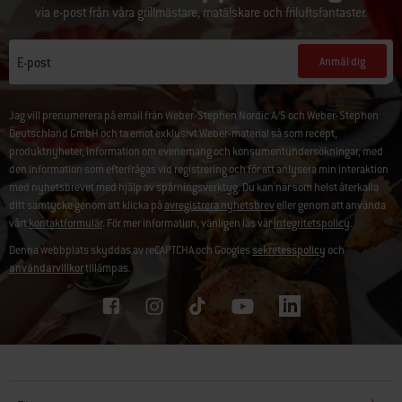
via e-post från våra grillmästare, matälskare och friluftsfantaster.
Anmäl dig
E-post
Jag vill prenumerera på email från Weber-Stephen Nordic A/S och Weber-Stephen
Deutschland GmbH och ta emot exklusivt Weber-material så som recept,
produktnyheter, information om evenemang och konsumentundersökningar, med
den information som efterfrågas vid registrering och för att anlysera min interaktion
med nyhetsbrevet med hjälp av spårningsverktyg. Du kan när som helst återkalla
ditt samtycke genom att klicka på
avregistrera nyhetsbrev
eller genom att använda
vårt
kontaktformulär
. För mer information, vänligen läs vår
integritetspolicy
.
Denna webbplats skyddas av reCAPTCHA och Googles
sekretesspolicy
och
användarvillkor
tillämpas.