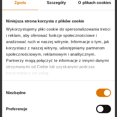
Zgoda
Szczegóły
O plikach cookies
pieprzu
Niniejsza strona korzysta z plików cookie
Wykorzystujemy pliki cookie do spersonalizowania treści
i reklam, aby oferować funkcje społecznościowe i
analizować ruch w naszej witrynie. Informacje o tym, jak
2 płaty młodych żeberek wieprzowych
korzystasz z naszej witryny, udostępniamy partnerom
(każdy o wadze około 910 g)
społecznościowym, reklamowym i analitycznym.
Partnerzy mogą połączyć te informacje z innymi danymi
otrzymanymi od Ciebie lub uzyskanymi podczas
240 mililitry sosu BBQ
korzystania z ich usług.
Wybór
Niezbędne
zgody
VYTISKNI SEZNAM
Preferencje