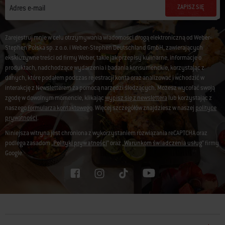
ZAPISZ SIĘ
Adres e-mail
Zarejestruj mnie w celu otrzymywania wiadomości drogą elektroniczną od Weber-
Stephen Polska sp. z o.o. i Weber-Stephen Deutschland GmbH, zawierających
ekskluzywne treści od firmy Weber, takie jak przepisy kulinarne, informacje o
produktach, nadchodzące wydarzenia i badania konsumenckie, korzystając z
danych, które podałem podczas rejestracji konta oraz analizować i wchodzić w
interakcję z Newsletterem za pomocą narzędzi śledzących. Możesz wycofać swoją
zgodę w dowolnym momencie, klikając
wypisz się z newslettera
lub korzystając z
naszego
formularza kontaktowego
. Więcej szczegółów znajdziesz w naszej
polityce
prywatności
.
Niniejsza witryna jest chroniona z wykorzystaniem rozwiązania reCAPTCHA oraz
podlega zasadom „
Polityki prywatności
” oraz „
Warunkom świadczenia usług
” firmy
Google.