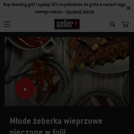
Kup dowolny grill i zyskaj 10% na pokrowiec do grilla w ramach tego
samego zakupu -
Sprawdź ofertę
SEARCH
Młode żeberka wieprzowe
pieczone w folii