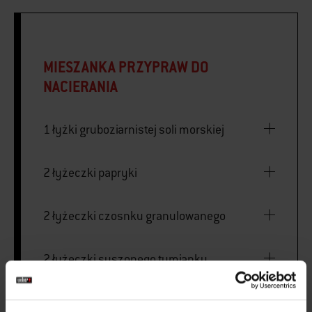
MIESZANKA PRZYPRAW DO
NACIERANIA
1 łyżki gruboziarnistej soli morskiej
2 łyżeczki papryki
2 łyżeczki czosnku granulowanego
2 łyżeczki suszonego tymianku
½ łyżeczki świeżo zmielonego czarnego