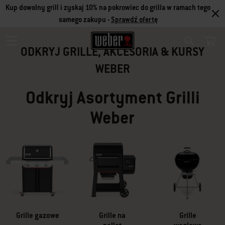
Kup dowolny grill i zyskaj 10% na pokrowiec do grilla w ramach tego
LETNIA WYPRZEDAŻ
samego zakupu -
Sprawdź ofertę
ODKRYJ GRILLE, AKCESORIA & KURSY
Search
OFERTA LIMITOWANA
WEBER
Odkryj Asortyment Grilli
Skorzystaj z naszej letniej oferty i zaopatrz się w trwały grill oraz
Weber
akcesoria w świetnej cenie
Sprawdź
Grille gazowe
Grille na
Grille