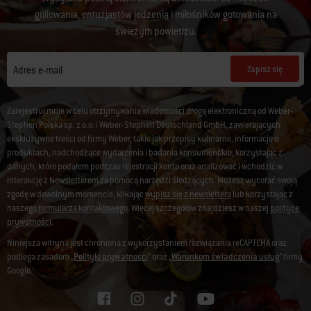
grillowania, entuzjastów jedzenia i miłośników gotowania na
świeżym powietrzu.
Zapisz się
Adres e-mail
Zarejestruj mnie w celu otrzymywania wiadomości drogą elektroniczną od Weber-
Stephen Polska sp. z o.o. i Weber-Stephen Deutschland GmbH, zawierających
ekskluzywne treści od firmy Weber, takie jak przepisy kulinarne, informacje o
produktach, nadchodzące wydarzenia i badania konsumenckie, korzystając z
danych, które podałem podczas rejestracji konta oraz analizować i wchodzić w
interakcję z Newsletterem za pomocą narzędzi śledzących. Możesz wycofać swoją
zgodę w dowolnym momencie, klikając
wypisz się z newslettera
lub korzystając z
naszego
formularza kontaktowego
. Więcej szczegółów znajdziesz w naszej
polityce
prywatności
.
Niniejsza witryna jest chroniona z wykorzystaniem rozwiązania reCAPTCHA oraz
podlega zasadom „
Polityki prywatności
” oraz „
Warunkom świadczenia usług
” firmy
Google.