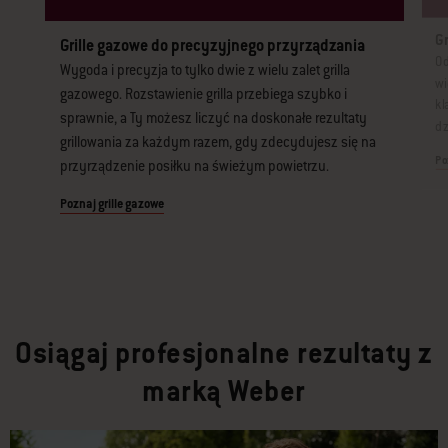
G
Grille gazowe do precyzyjnego przyrządzania
Od
Wygoda i precyzja to tylko dwie z wielu zalet grilla
wi
gazowego. Rozstawienie grilla przebiega szybko i
kl
sprawnie, a Ty możesz liczyć na doskonałe rezultaty
dz
grillowania za każdym razem, gdy zdecydujesz się na
Po
przyrządzenie posiłku na świeżym powietrzu.
Poznaj grille gazowe
Osiągaj profesjonalne rezultaty z
marką Weber