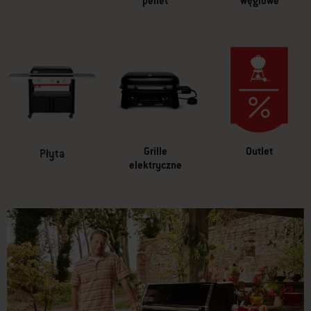
pellet
węglowe
Grille
Outlet
Płyta
elektryczne