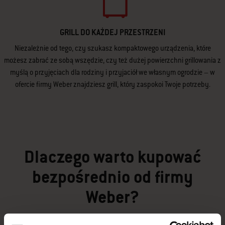
GRILL DO KAŻDEJ PRZESTRZENI
Niezależnie od tego, czy szukasz kompaktowego urządzenia, które
możesz zabrać ze sobą wszędzie, czy też dużej powierzchni grillowania z
myślą o przyjęciach dla rodziny i przyjaciół we własnym ogrodzie – w
ofercie firmy Weber znajdziesz grill, który zaspokoi Twoje potrzeby.
Dlaczego warto kupować
bezpośrednio od firmy
Weber?