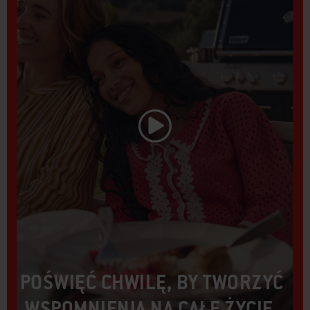
Odtwórz film
POŚWIĘĆ CHWILĘ, BY TWORZYĆ
WSPOMNIENIA NA CAŁE ŻYCIE.