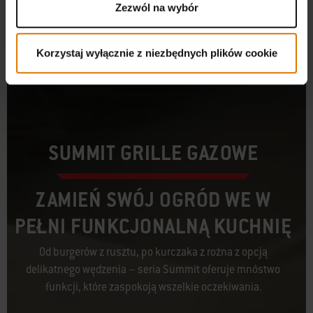
Zezwól na wybór
Korzystaj wyłącznie z niezbędnych plików cookie
SUMMIT GRILLE GAZOWE
ZAMIEŃ SWÓJ OGRÓD WE W
PEŁNI FUNKCJONALNĄ KUCHNIĘ
Od burgerów z rusztu, po kurczaka z rożna z opcją
delikatnego wędzenia – seria Summit oferuje mnóstwo
funkcji, które zaspokoją wszelkie oczekiwania.