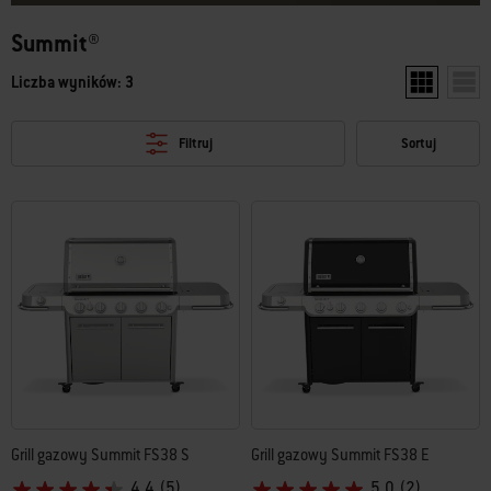
Summit®
Liczba wyników: 3
Pokaż dwa p
Poka
Filtruj
Sortuj
Grill gazowy Summit FS38 S
Grill gazowy Summit FS38 E
4.4
(5)
5.0
(2)