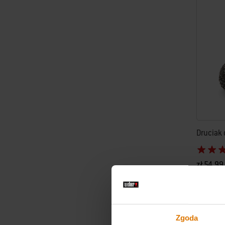
Druciak 
zł 54,99
Color Op
Zgoda