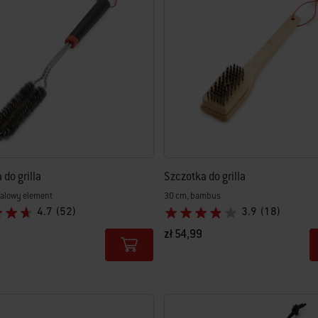
do grilla
Szczotka do grilla
alowy element
30 cm, bambus
4.7
(52)
3.9
(18)
zł 54,99
tions
Color Options