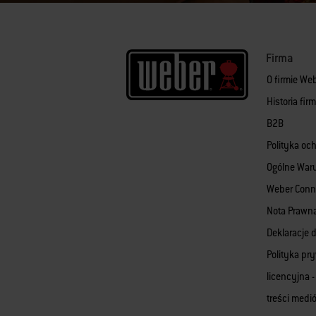
Firma
O firmie We
Historia fi
B2B
Polityka oc
Ogólne War
Weber Conn
Nota Prawn
Deklaracje d
Polityka pr
licencyjna -
treści med