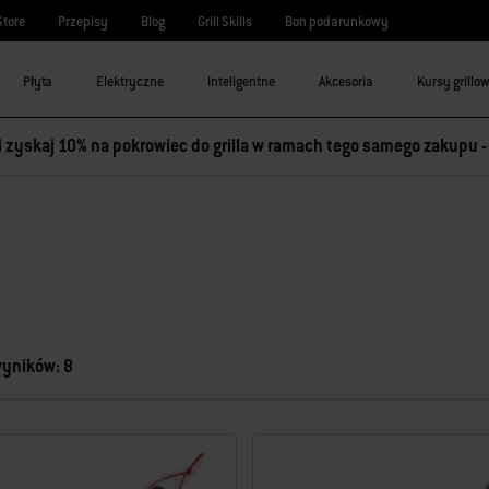
Store
Przepisy
Blog
Grill Skills
Bon podarunkowy
Płyta
Elektryczne
Inteligentne
Akcesoria
Kursy grillo
 i zyskaj 10% na pokrowiec do grilla w ramach tego samego zakupu 
wyników: 8
świeżona.