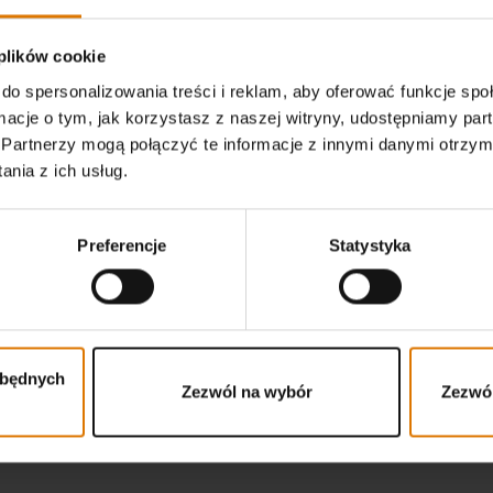
 plików cookie
do spersonalizowania treści i reklam, aby oferować funkcje sp
ormacje o tym, jak korzystasz z naszej witryny, udostępniamy p
Partnerzy mogą połączyć te informacje z innymi danymi otrzym
nia z ich usług.
Preferencje
Statystyka
Ściereczka z mikrofibry
4.3
(146)
4.6
(78)
zł 18,99
zbędnych
Zezwól na wybór
Zezwól
tions
Color Options