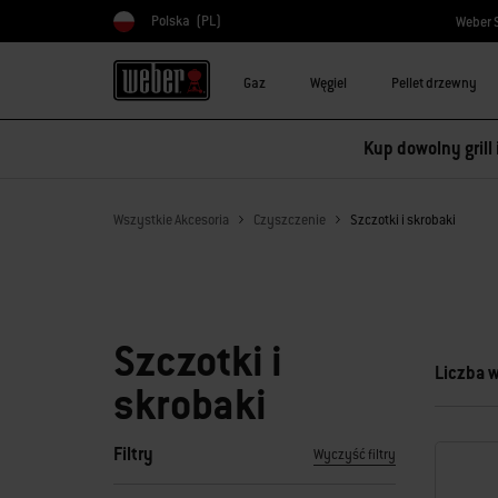
Polska
(PL)
Weber 
Wybierz kraj
Gaz
Węgiel
Pellet drzewny
Kup dowolny grill
Wszystkie Akcesoria
Czyszczenie
Szczotki i skrobaki
Szczotki i
Liczba 
skrobaki
Filtry
Wyczyść filtry
Po wybraniu jednego z filtrów strona wyników zostanie od