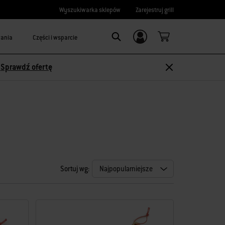
Wyszukiwarka sklepów
Zarejestruj grill
wania
Części i wsparcie
Logowanie/
Search
rejestracja
-
Sprawdź ofertę
Sortuj wg: