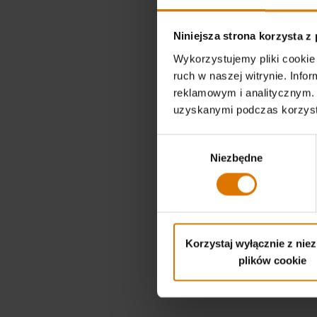
Niniejsza strona korzysta z
Wykorzystujemy pliki cookie 
ruch w naszej witrynie. Inf
reklamowym i analitycznym. 
uzyskanymi podczas korzysta
Wybór
Niezbędne
zgody
Gąbka
zł 17,49
Korzystaj wyłącznie z nie
Color Op
plików cookie