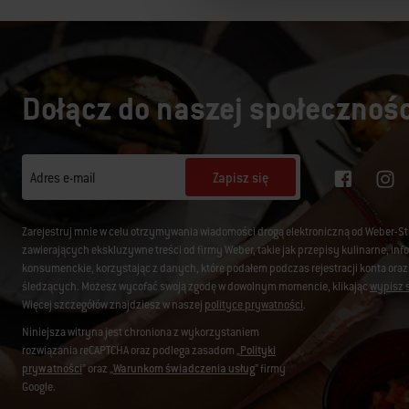
Dołącz do naszej społecznośc
Zapisz się
Adres e-mail
Zarejestruj mnie w celu otrzymywania wiadomości drogą elektroniczną od Weber-S
zawierających ekskluzywne treści od firmy Weber, takie jak przepisy kulinarne, i
konsumenckie, korzystając z danych, które podałem podczas rejestracji konta oraz
śledzących. Możesz wycofać swoją zgodę w dowolnym momencie, klikając
wypisz s
Więcej szczegółów znajdziesz w naszej
polityce prywatności
.
Niniejsza witryna jest chroniona z wykorzystaniem
rozwiązania reCAPTCHA oraz podlega zasadom „
Polityki
prywatności
” oraz „
Warunkom świadczenia usług
” firmy
Google.