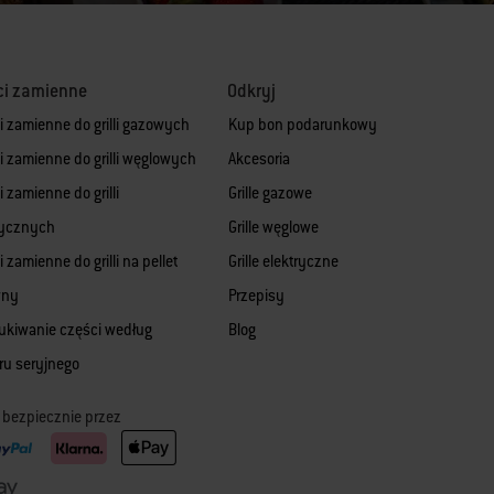
ci zamienne
Odkryj
i zamienne do grilli gazowych
Kup bon podarunkowy
i zamienne do grilli węglowych
Akcesoria
 zamienne do grilli
Grille gazowe
rycznych
Grille węglowe
 zamienne do grilli na pellet
Grille elektryczne
wny
Przepisy
kiwanie części według
Blog
u seryjnego
ć bezpiecznie przez