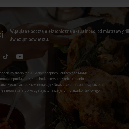
i
Wysyłane pocztą elektroniczną aktualności od mistrzów gril
świeżym powietrzu.
tephen Polska sp. z o.o. i Weber-Stephen Deutschland GmbH,
nformacje o produktach, nadchodzące wydarzenia i badania
 analizować i wchodzić w interakcję z Newsletterem za pomocą narzędzi
ię z newslettera
lub korzystając z naszego
formularza kontaktowego
.