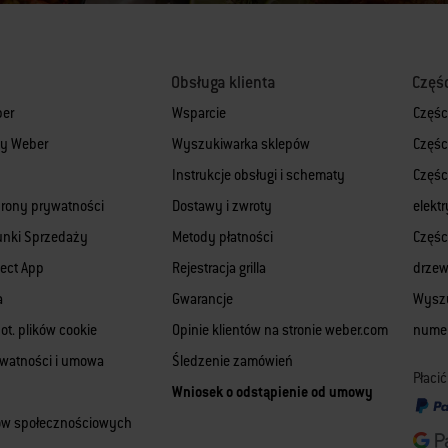
Obsługa klienta
Częś
ber
Wsparcie
Częśc
rmy Weber
Wyszukiwarka sklepów
Częśc
Instrukcje obsługi i schematy
Części
hrony prywatności
Dostawy i zwroty
elekt
unki Sprzedaży
Metody płatności
Części
ect App
Rejestracja grilla
drze
a
Gwarancje
Wyszu
ot. plików cookie
Opinie klientów na stronie weber.com
numer
ywatności i umowa
Śledzenie zamówień
Płaci
Wniosek o odstąpienie od umowy
iów społecznościowych