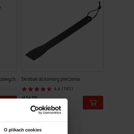
gazowych
Skrobak do komory pieczenia
4.6
(101)
zł 54,99
Color Options
O plikach cookies