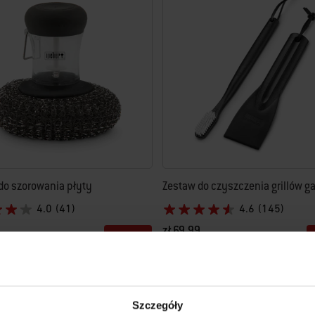
do szorowania płyty
Zestaw do czyszczenia grillów 
4.0
(41)
4.6
(145)
zł 69,99
tions
Color Options
Szczegóły