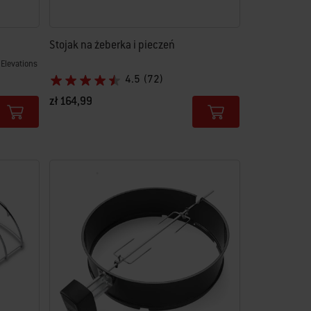
Stojak na żeberka i pieczeń
Elevations
4.5
(72)
zł 164,99
Color Options