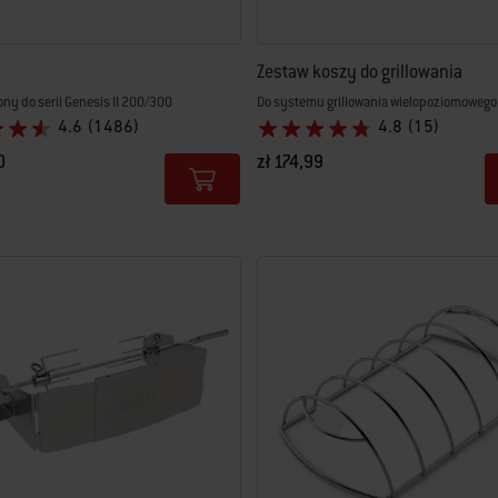
Zestaw koszy do grillowania
ny do serii Genesis II 200/300
Do systemu grillowania wielopoziomowego 
4.6
(1486)
4.8
(15)
0
zł 174,99
tions
Color Options