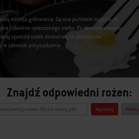
wolą mistrza grillowania. Są one punktem wyjścia do
era i idealnie opieczonego steku. Po skompletowaniu
eraj spośród setek doskonałych akcesoriów
 w zakresie przyrządzania.
Znajdź odpowiedni rożen:
Wyszukaj
Resetu