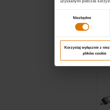
uzyskanymi podczas korzysta
Rożen
Produkt prz
Wybór
XL i wybran
Niezbędne
zgody
zł 799,0
Color Op
Korzystaj wyłącznie z nie
plików cookie