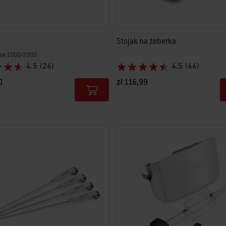
Stojak na żeberka
ulse 1000/2000
4.5
(26)
4.5
(66)
0
zł 116,99
tions
Color Options