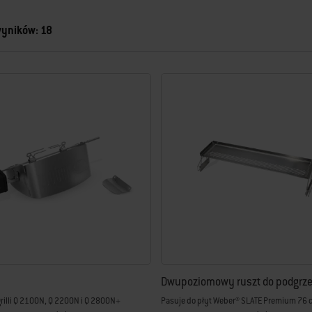
wyników: 18
świeżona.
Dwupoziomowy ruszt do podgrz
rilli Q 2100N, Q 2200N i Q 2800N+
Pasuje do płyt Weber® SLATE Premium 76 