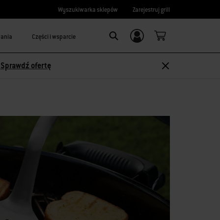
Wyszukiwarka sklepów
Zarejestruj grill
wania
Części i wsparcie
Logowanie/
Search
rejestracja
-
Sprawdź ofertę