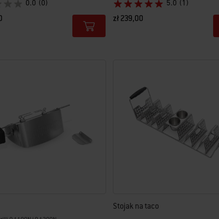
0.0
(0)
5.0
(1)
0
zł 239,00
tions
Color Options
Stojak na taco