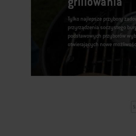
grillowania
Tylko najlepsze przybory zado
przyrządzenia soczystego burg
podstawowych przyborów wybi
otwierających nowe możliwości