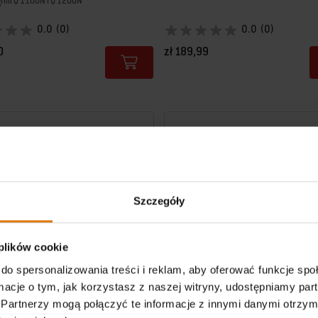
rilli Q 1100N i Q 1200N
0.0
(0)
0.0
(0)
0
zł 189,99
tions
Color Options
Szczegóły
 plików cookie
do spersonalizowania treści i reklam, aby oferować funkcje sp
ormacje o tym, jak korzystasz z naszej witryny, udostępniamy p
Partnerzy mogą połączyć te informacje z innymi danymi otrzym