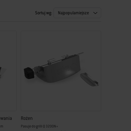
Sortuj wg:
ewania
Rożen
cm
Pasuje do grilli Q 3200N+