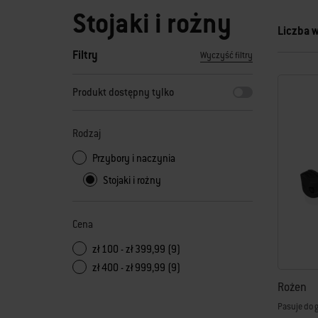
Stojaki i rożny
Liczba 
Filtry
Wyczyść filtry
Po wybraniu jednego z filtrów strona wyników zostanie od
Produkt dostępny tylko
Rodzaj
Przybory i naczynia
Stojaki i rożny
Cena
zł 100 - zł 399,99 (9)
zł 400 - zł 999,99 (9)
Rożen
Pasuje do g