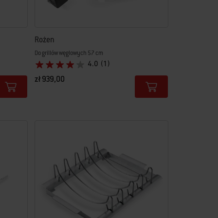
Rożen
Do grillów węglowych 57 cm
4.0
(1)
zł 939,00
Color Options