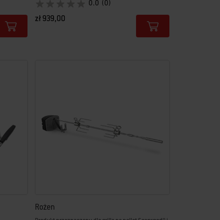
0.0
(0)
zł 939,00
Color Options
Rożen