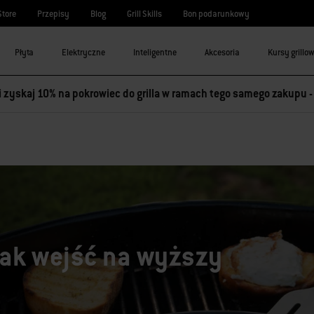
Store
Przepisy
Blog
Grill Skills
Bon podarunkowy
Płyta
Elektryczne
Inteligentne
Akcesoria
Kursy grillo
 i zyskaj 10% na pokrowiec do grilla w ramach tego samego zakupu 
jak wejść na wyższy