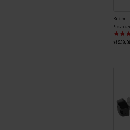
Rożen
Przeznaczo
zł 939,0
Color Op