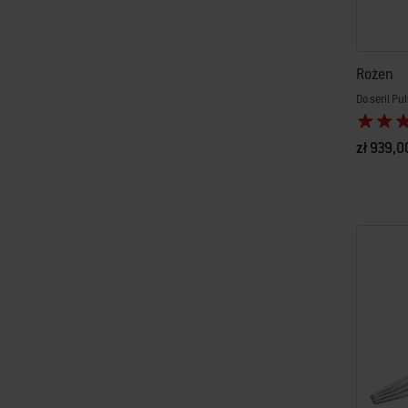
Rożen
Do serii P
zł 939,0
Color Op