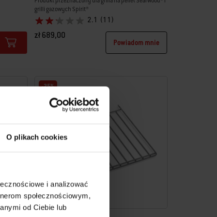
Produkt przeznaczony dla grilla na pellet Searwood® i
grilli gazowych Spirit®
2.1
(11)
zł 689,00
Powiadom mnie
Color Options
-25%
O plikach cookies
ołecznościowe i analizować
artnerom społecznościowym,
anymi od Ciebie lub