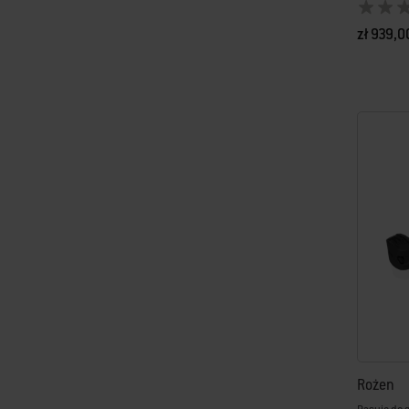
zł 939,0
Color Op
Rożen