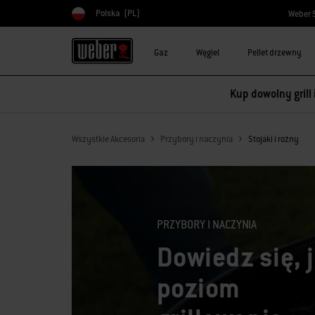
Polska
(PL)
Weber 
Wybierz kraj
Gaz
Węgiel
Pellet drzewny
Kup dowolny grill
Wszystkie Akcesoria
Przybory i naczynia
Stojaki i rożny
PRZYBORY I NACZYNIA
Dowiedz się, 
poziom