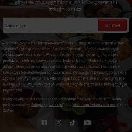
grillowania, entuzjastów jedzenia i miłośników gotowania na
świeżym powietrzu.
Zapisz się
Adres e-mail
Zarejestruj mnie w celu otrzymywania wiadomości drogą elektroniczną od Weber-
Stephen Polska sp. z o.o. i Weber-Stephen Deutschland GmbH, zawierających
ekskluzywne treści od firmy Weber, takie jak przepisy kulinarne, informacje o
produktach, nadchodzące wydarzenia i badania konsumenckie, korzystając z
danych, które podałem podczas rejestracji konta oraz analizować i wchodzić w
interakcję z Newsletterem za pomocą narzędzi śledzących. Możesz wycofać swoją
zgodę w dowolnym momencie, klikając
wypisz się z newslettera
lub korzystając z
naszego
formularza kontaktowego
. Więcej szczegółów znajdziesz w naszej
polityce
prywatności
.
Niniejsza witryna jest chroniona z wykorzystaniem rozwiązania reCAPTCHA oraz
podlega zasadom „
Polityki prywatności
” oraz „
Warunkom świadczenia usług
” firmy
Google.