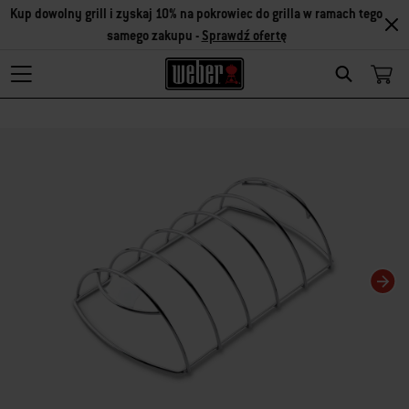
Kup dowolny grill i zyskaj 10% na pokrowiec do grilla w ramach tego
samego zakupu -
Sprawdź ofertę
Search
Zmiana bieżącego slajdu karuzeli spowoduje zmianę bieżącego slajdu powiąza