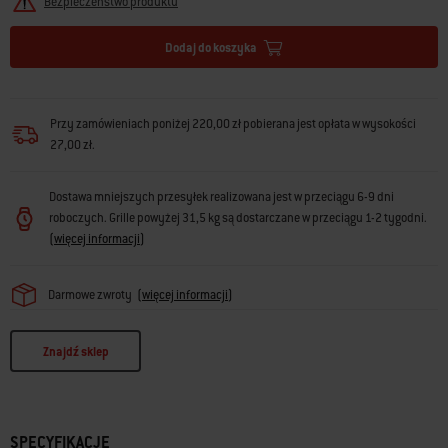
Bezpieczeństwo produktu
Dodaj do koszyka
Przy zamówieniach poniżej 220,00 zł pobierana jest opłata w wysokości
27,00 zł.
Dostawa mniejszych przesyłek realizowana jest w przeciągu 6-9 dni
roboczych. Grille powyżej 31,5 kg są dostarczane w przeciągu 1-2 tygodni.
(
więcej informacji
)
Darmowe zwroty
(
więcej informacji
)
Znajdź sklep
SPECYFIKACJE