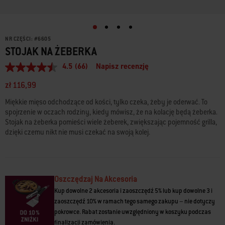
NR CZĘŚCI:
#
6605
STOJAK NA ŻEBERKA
4.5
(66)
Napisz recenzję
4.5
z
zł 116,99
5
gwiazdek,
Miękkie mięso odchodzące od kości, tylko czeka, żeby je oderwać. To
średnia
wartość
spojrzenie w oczach rodziny, kiedy mówisz, że na kolację będą żeberka.
oceny.
Stojak na żeberka pomieści wiele żeberek, zwiększając pojemność grilla,
Read
dzięki czemu nikt nie musi czekać na swoją kolej.
66
Reviews.
Łącze
do
tej
samej
Oszczędzaj Na Akcesoria
strony.
Kup dowolne 2 akcesoria i zaoszczędź 5% lub kup dowolne 3 i
zaoszczędź 10% w ramach tego samego zakupu – nie dotyczy
pokrowce. Rabat zostanie uwzględniony w koszyku podczas
finalizacji zamówienia.