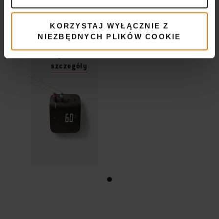
Grilling Hub
zł 699,00
KORZYSTAJ WYŁĄCZNIE Z
zł 524,25
NIEZBĘDNYCH PLIKÓW COOKIE
Wyświetl
szczegóły