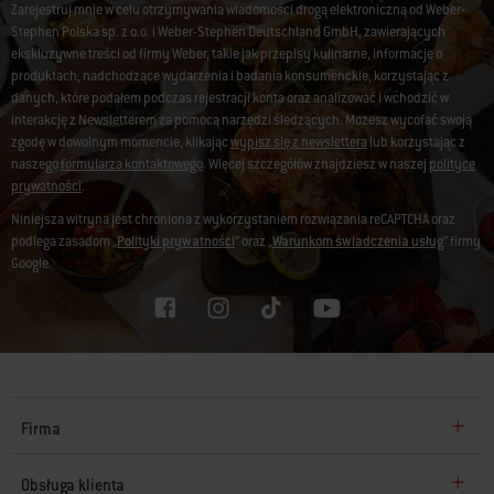
Zarejestruj mnie w celu otrzymywania wiadomości drogą elektroniczną od Weber-
Stephen Polska sp. z o.o. i Weber-Stephen Deutschland GmbH, zawierających
ekskluzywne treści od firmy Weber, takie jak przepisy kulinarne, informacje o
produktach, nadchodzące wydarzenia i badania konsumenckie, korzystając z
danych, które podałem podczas rejestracji konta oraz analizować i wchodzić w
interakcję z Newsletterem za pomocą narzędzi śledzących. Możesz wycofać swoją
zgodę w dowolnym momencie, klikając
wypisz się z newslettera
lub korzystając z
naszego
formularza kontaktowego
. Więcej szczegółów znajdziesz w naszej
polityce
prywatności
.
Niniejsza witryna jest chroniona z wykorzystaniem rozwiązania reCAPTCHA oraz
podlega zasadom „
Polityki prywatności
” oraz „
Warunkom świadczenia usług
” firmy
Google.
Firma
Obsługa klienta