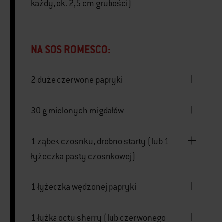
każdy, ok. 2,5 cm grubości)
NA SOS ROMESCO:
2 duże czerwone papryki
30 g mielonych migdałów
1 ząbek czosnku, drobno starty (lub 1
łyżeczka pasty czosnkowej)
1 łyżeczka wędzonej papryki
1 łyżka octu sherry (lub czerwonego