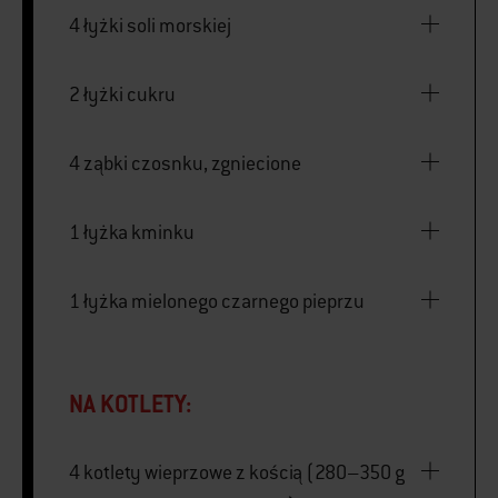
4 łyżki soli morskiej
2 łyżki cukru
4 ząbki czosnku, zgniecione
1 łyżka kminku
1 łyżka mielonego czarnego pieprzu
NA KOTLETY:
4 kotlety wieprzowe z kością (280–350 g