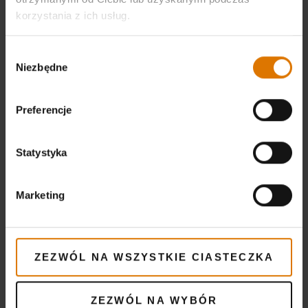
Weber Connect (opcjonalnie)
korzystania z ich usług.
Wybór
Niezbędne
VYTISKNI SEZNAM
zgody
Preferencje
Statystyka
Wyposaż
Marketing
Zalecane narzędzia
ZEZWÓL NA WSZYSTKIE CIASTECZKA
Weber
Connect
ZEZWÓL NA WYBÓR
Smart