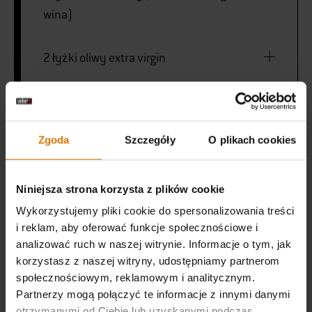
wina)
2 łyżki oliwy extra virgin
1 łyżeczka soli morskiej
Zgoda
Szczegóły
O plikach cookies
1/2 łyżeczki czarnego pieprzu
Niniejsza strona korzysta z plików cookie
Weber Genesis lub podobny grill gazowy
Wykorzystujemy pliki cookie do spersonalizowania treści
i reklam, aby oferować funkcje społecznościowe i
analizować ruch w naszej witrynie. Informacje o tym, jak
ruszt Weber Gourmet BBQ System Sear
korzystasz z naszej witryny, udostępniamy partnerom
Grate
społecznościowym, reklamowym i analitycznym.
Partnerzy mogą połączyć te informacje z innymi danymi
otrzymanymi od Ciebie lub uzyskanymi podczas