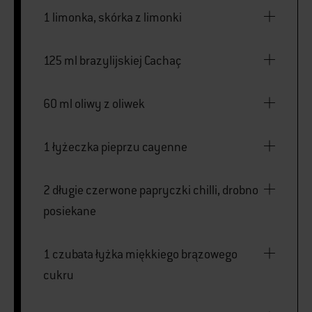
1 limonka, skórka z limonki
125 ml brazylijskiej Cachaç
60 ml oliwy z oliwek
1 łyżeczka pieprzu cayenne
2 długie czerwone papryczki chilli, drobno
posiekane
1 czubata łyżka miękkiego brązowego
cukru