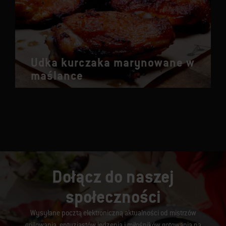
Udka kurczaka marynowane w
maślance
Dołącz do naszej
społeczności
Wysyłane pocztą elektroniczną aktualności od mistrzów
grillowania, entuzjastów jedzenia i miłośników gotowania na