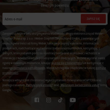
świeżym powietrzu.
ZAPISZ SIĘ
Adres e-mail
Zarejestruj mnie w celu otrzymywania wiadomości drogą elektroniczną od Weber-
Stephen Polska sp. z o.o. i Weber-Stephen Deutschland GmbH, zawierających
ekskluzywne treści od firmy Weber, takie jak przepisy kulinarne, informacje o
produktach, nadchodzące wydarzenia i badania konsumenckie, korzystając z
danych, które podałem podczas rejestracji konta oraz analizować i wchodzić w
interakcję z Newsletterem za pomocą narzędzi śledzących. Możesz wycofać swoją
zgodę w dowolnym momencie, klikając
wypisz się z newslettera
lub korzystając z
naszego
formularza kontaktowego
. Więcej szczegółów znajdziesz w naszej
polityce
prywatności
.
Niniejsza witryna jest chroniona z wykorzystaniem rozwiązania reCAPTCHA oraz
podlega zasadom „
Polityki prywatności
” oraz „
Warunkom świadczenia usług
” firmy
Google.