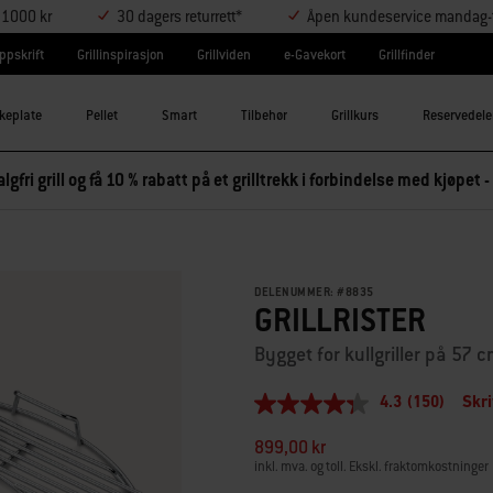
r 1000 kr
30 dagers returrett*
Åpen kundeservice mandag-t
ppskrift
Grillinspirasjon
Grillviden
e-Gavekort
Grillfinder
keplate
Pellet
Smart
Tilbehør
Grillkurs
Reservedele
lgfri grill og få 10 % rabatt på et grilltrekk i forbindelse med kjøpet -
DELENUMMER:
#
8835
GRILLRISTER
Bygget for kullgriller på 57 
4.3
(150)
Skr
4.3
av
899,00 kr
5
stjerner,
inkl. mva. og toll. Ekskl. fraktomkostninger
gjennomsnittlig