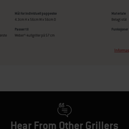
Mål for individuell pappeske
Materiale
4.3cm H x 56cm W x 56cm D
Belagt stål
Passer til
Funksjoner
ørste
Weber®-kullgriller på 57 cm
Informas
Hear From Other Grillers