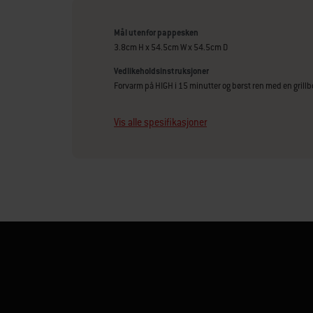
Mål utenfor pappesken
3.8cm H x 54.5cm W x 54.5cm D
Vedlikeholdsinstruksjoner
Forvarm på HIGH i 15 minutter og børst ren med en grillb
Vis alle spesifikasjoner