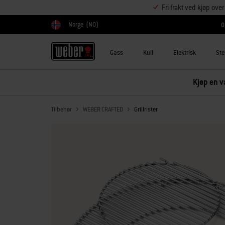
Fri frakt ved kjøp ove
Norge
(NO)
O
Velg land
Gass
Kull
Elektrisk
Ste
Kjøp en va
Tilbehør
WEBER CRAFTED
Grillrister