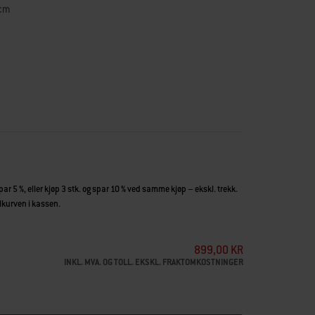
 cm
til Gourmet BBQ System. Dette gjør at du også kan bruke
 denne grillristen. Risten har hengslede sider slik at du
n. Rengjøres enklest ved å varme opp grillen og børste ren med
 cm.
spar 5 %, eller kjøp 3 stk. og spar 10 % ved samme kjøp – ekskl. trekk.
illkurven i kassen.
899,00 KR
INKL. MVA. OG TOLL. EKSKL. FRAKTOMKOSTNINGER