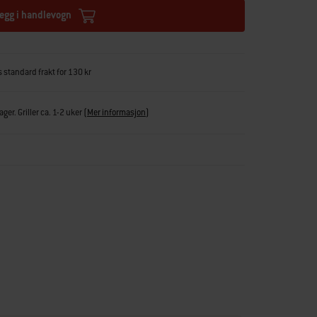
egg i handlevogn
s standard frakt for 130 kr
ger. Griller ca. 1-2 uker
(
Mer informasjon
)