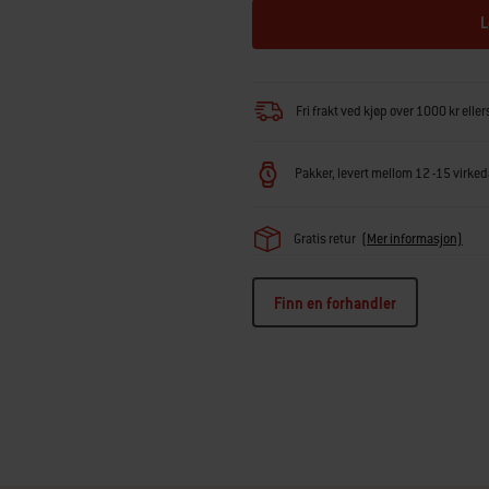
L
Fri frakt ved kjøp over 1000 kr eller
Pakker, levert mellom 12 -15 virkeda
Gratis retur
(Mer informasjon)
Finn en forhandler