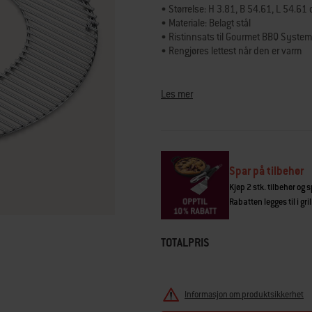
vurderingsverdi.
• Størrelse: H 3.81, B 54.61, L 54.61
Read
• Materiale: Belagt stål
150
• Ristinnsats til Gourmet BBQ System
Reviews.
Samme
• Rengjøres lettest når den er varm
sidelenke.
Grillrist med ristinnsats som passer 
komponenter i Gourmet BBQ system med
Les mer
kan legge til kull uten å fjerne riste
en grillbørste. Passer kullgriller på 57
Spar på tilbehør
Kjøp 2 stk. tilbehør og 
Rabatten legges til i gr
TOTALPRIS
Informasjon om produktsikkerhet