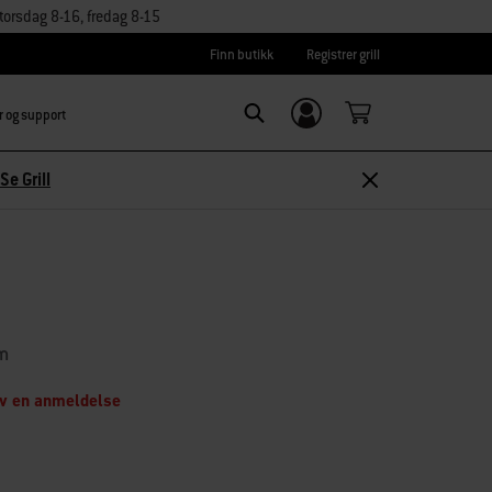
orsdag 8-16, fredag 8-15
Finn butikk
Registrer grill
r og support
Logg inn/
Search
Registrer deg
Se Grill
cm
iv en anmeldelse