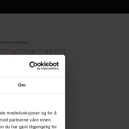
Om
iale mediefunksjoner og for å
 med partnerne våre innen
u har gjort tilgjengelig for