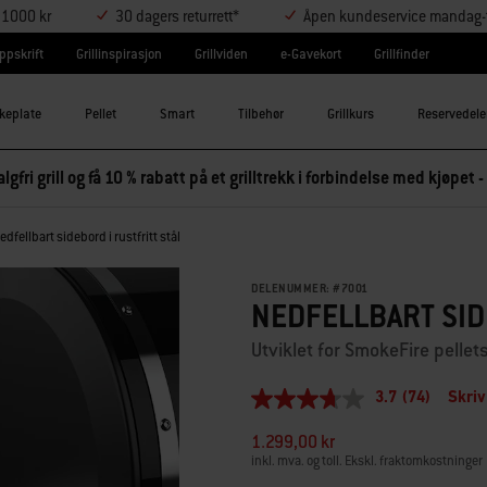
r 1000 kr
30 dagers returrett*
Åpen kundeservice mandag-t
ppskrift
Grillinspirasjon
Grillviden
e-Gavekort
Grillfinder
keplate
Pellet
Smart
Tilbehør
Grillkurs
Reservedele
lgfri grill og få 10 % rabatt på et grilltrekk i forbindelse med kjøpet -
edfellbart sidebord i rustfritt stål
DELENUMMER:
#
7001
NEDFELLBART SID
Utviklet for SmokeFire pellets
3.7
(74)
Skriv
3.7
av
1.299,00 kr
5
stjerner,
inkl. mva. og toll. Ekskl. fraktomkostninger
gjennomsnittlig