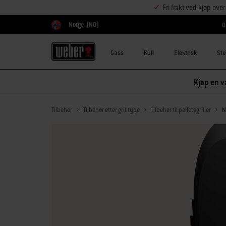
Fri frakt ved kjøp ove
Norge
(NO)
O
Velg land
Gass
Kull
Elektrisk
Ste
Kjøp en va
Tilbehør
Tilbehør etter grilltype
Tilbehør til pelletsgriller
N