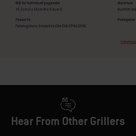
Mål for individuell pappeske
Materiale
35.5cm H x 56cm W x 9.9cm D
Rustfritt stå
Passer til
Funksjoner
Pelletsgrillene SmokeFire EX4/EX6/EPX4/EPX6
Informas
Hear From Other Grillers