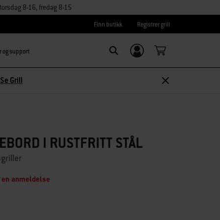
orsdag 8-16, fredag 8-15
Finn butikk
Registrer grill
r og support
Logg inn/
Search
Registrer deg
Se Grill
EBORD I RUSTFRITT STÅL
griller
 en anmeldelse