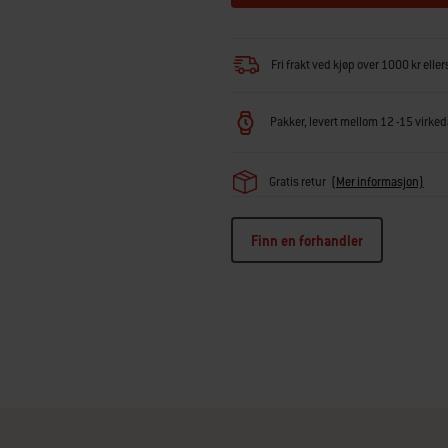
Fri frakt ved kjøp over 1000 kr eller
Pakker, levert mellom 12 -15 virkeda
Gratis retur
(Mer informasjon)
Finn en forhandler