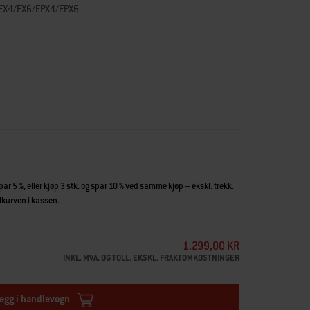
re EX4/EX6/EPX4/EPX6
ett tilgjengelig med SmokeFires nedfellbare sidebord i rustfritt
2 ekstra arbeidsplass, og har innebygd flaskeåpner.
spar 5 %, eller kjøp 3 stk. og spar 10 % ved samme kjøp – ekskl. trekk.
parat) passer både når bordet er oppe og nedfelt. Innebygd
illkurven i kassen.
re skjærebrett som selges separat.
1.299,00 KR
INKL. MVA. OG TOLL. EKSKL. FRAKTOMKOSTNINGER
egg i handlevogn