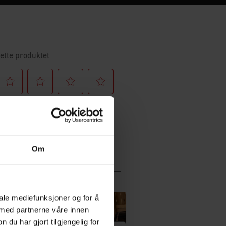
Om
iale mediefunksjoner og for å
 med partnerne våre innen
u har gjort tilgjengelig for