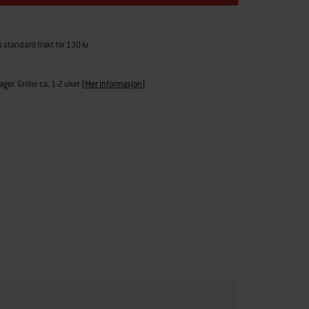
s standard frakt for 130 kr
ger. Griller ca. 1-2 uker
(
Mer informasjon
)