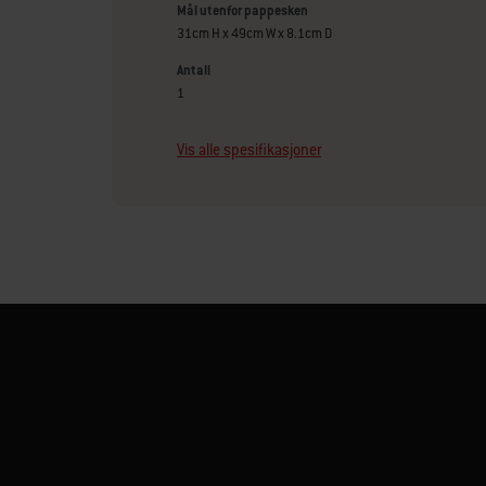
Mål utenfor pappesken
31cm H x 49cm W x 8.1cm D
Antall
1
Vis alle spesifikasjoner