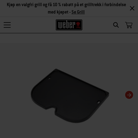
Kjøp en valgfri grill og få 10 % rabatt på et grilltrekk i forbindelse
med kjøpet -
Se Grill
Search
Hvis karusellbildet endres, endres gjeldende bilde for miniatyrbildekarusellen