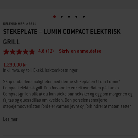
DELENUMMER:
#
6611
STEKEPLATE – LUMIN COMPACT ELEKTRISK
GRILL
4.8
(12)
Skriv en anmeldelse
4.8
av
5
1.299,00 kr
stjerner,
inkl. mva. og toll. Ekskl. fraktomkostninger
gjennomsnittlig
vurderingsverdi.
Skap enda flere muligheter med denne stekeplaten til din Lumin*
Read
Compact elektrisk grill. Den forvandler enkelt overflaten på Lumin
12
Reviews.
Compact-grillen slik at du kan steke pannekaker og egg om morgenen og
Samme
fajitas og quesadillas om kvelden. Den porselensemaljerte
sidelenke.
støpejernsoverflaten fordeler varmen jevnt og forhindrer at maten setter
seg fast. Og når alle er mette og fornøyde, er det lett å rengjøre den med
såpe og vann. *LUMIN er et varemerke for Weber-Stephen Products LLC,
Les mer
og er gjenstand for ventende registrering eller søknad i USA og andre land.
• Tilbered alt fra pannekaker og egg til grønnsaker og fisk