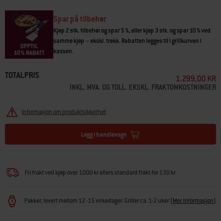
• Støpejernet holder på varmen og gir jevn varmefordeling
• Spar tid med det porselensemaljerte belegget som ikke trenger å settes
Spar på tilbehør
inn med fett
Kjøp 2 stk. tilbehør og spar 5 %, eller kjøp 3 stk. og spar 10 % ved
• Det porselensemaljerte belegget hindrer at maten setter seg fast
samme kjøp – ekskl. trekk. Rabatten legges til i grillkurven i
• Hold maten der du vil med praktiske kanter
kassen.
• Designet for å erstatte en grillrist i en Lumin Compact elektrisk grill
TOTALPRIS
1.299,00 KR
INKL. MVA. OG TOLL. EKSKL. FRAKTOMKOSTNINGER
Informasjon om produktsikkerhet
Legg i handlevogn
Fri frakt ved kjøp over 1000 kr ellers standard frakt for 130 kr
Pakker, levert mellom 12 -15 virkedager. Griller ca. 1-2 uker
(
Mer informasjon
)