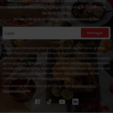
Motta e-poster fra vårt fellesskap av grillmestere, matentusiaster og
elskere av utendørsmatlaging. Registrer deg nå og få 10 % rabatt på
din første bestilling.
Det kan ta litt tid før påmeldingen til nyhetsbrevet er fullført.
Meld deg på
E-post
Ja, jeg ønsker å få tilsendt nyheter på e-post fra Weber-Stephen Nordic og Weber-
Stephen Deutschland GmbH, som omhandler oppskrifter, produktinformasjon,
kommende begivenheter og forbrukerundersøkelser, ved å bruke den informasjonen
jeg har oppgitt ved registrering og for å analysere min interaksjon med nyhetsbrevet
ved hjelp av sporingsverktøy. Du kan når som helst trekke tilbake samtykket ditt ved
å klikke på
avmeld nyhetsbrev
eller ved å bruke vårt
kontaktskjema
. For mer
informasjon, vennligst les våre
personvernerklæring
.
Dette nettstedet er beskyttet av reCAPTCHA og Googles
personvernpolicy.
Tjenestevilkår
gjelder.