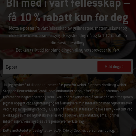
Bli med i vårt fellesskap –
få 10 % rabatt kun for deg
Motta e-poster fra vårt fellesskap av grillmestere, matentusiaster og
elskere av utendørsmatlaging. Registrer deg nå og få 10 % rabatt på
din første bestilling.
Det kan ta litt tid før påmeldingen til nyhetsbrevet er fullført.
Meld deg på
E-post
Ja, jeg ønsker å få tilsendt nyheter på e-post fra Weber-Stephen Nordic og Weber-
Stephen Deutschland GmbH, som omhandler oppskrifter, produktinformasjon,
kommende begivenheter og forbrukerundersøkelser, ved å bruke den informasjonen
jeg har oppgitt ved registrering og for å analysere min interaksjon med nyhetsbrevet
ved hjelp av sporingsverktøy. Du kan når som helst trekke tilbake samtykket ditt ved
å klikke på
avmeld nyhetsbrev
eller ved å bruke vårt
kontaktskjema
. For mer
informasjon, vennligst les våre
personvernerklæring
.
Dette nettstedet er beskyttet av reCAPTCHA og Googles
personvernpolicy.