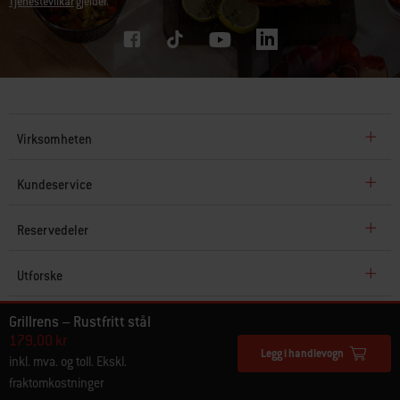
Tjenestevilkår
gjelder.
Virksomheten
Kundeservice
Reservedeler
Utforske
Grillrens – Rustfritt stål
© Weber 2026. Alle rettigheter forbeholdt.
179,00 kr
Legg i handlevogn
inkl. mva. og toll. Ekskl.
fraktomkostninger