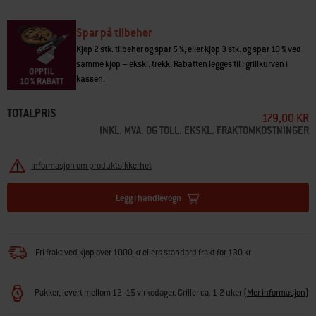
Ingredienser: Hvit mineralolje
Detergent decree: Alifatiske hydrokarboner >30%
Spar på tilbehør
Kjøp 2 stk. tilbehør og spar 5 %, eller kjøp 3 stk. og spar 10 % ved
samme kjøp – ekskl. trekk. Rabatten legges til i grillkurven i
kassen.
TOTALPRIS
179,00 KR
INKL. MVA. OG TOLL. EKSKL. FRAKTOMKOSTNINGER
Informasjon om produktsikkerhet
Legg i handlevogn
Fri frakt ved kjøp over 1000 kr ellers standard frakt for 130 kr
Pakker, levert mellom 12 -15 virkedager. Griller ca. 1-2 uker
(
Mer informasjon
)