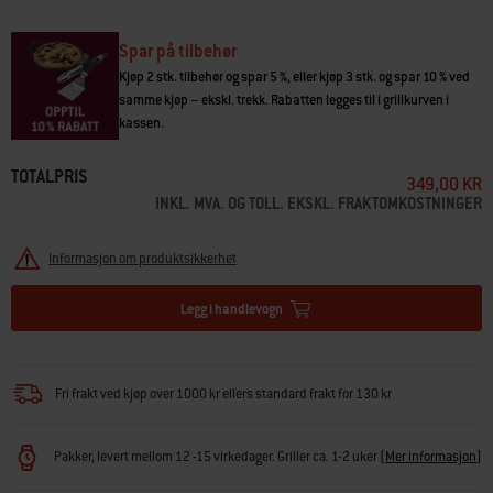
Spar på tilbehør
Kjøp 2 stk. tilbehør og spar 5 %, eller kjøp 3 stk. og spar 10 % ved
samme kjøp – ekskl. trekk. Rabatten legges til i grillkurven i
kassen.
TOTALPRIS
349,00 KR
INKL. MVA. OG TOLL. EKSKL. FRAKTOMKOSTNINGER
Informasjon om produktsikkerhet
Legg i handlevogn
Fri frakt ved kjøp over 1000 kr ellers standard frakt for 130 kr
Pakker, levert mellom 12 -15 virkedager. Griller ca. 1-2 uker
(
Mer informasjon
)