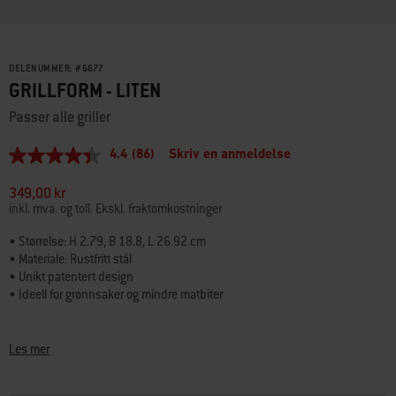
DELENUMMER:
#
6677
GRILLFORM - LITEN
Passer alle griller
4.4
(86)
Skriv en anmeldelse
4.4
av
5
349,00 kr
stjerner,
inkl. mva. og toll. Ekskl. fraktomkostninger
gjennomsnittlig
vurderingsverdi.
• Størrelse: H 2.79, B 18.8, L 26.92 cm
Read
• Materiale: Rustfritt stål
86
Reviews.
• Unikt patentert design
Samme
• Ideell for grønnsaker og mindre matbiter
sidelenke.
Praktisk grillform med unikt patentert design som gjør at flatene ikke
bøyes. Denne grillformen er laget i rustfritt design og kan vaskes i
Les mer
oppvaskmaskinen. Den er ideell for grønnsaker, frukt eller reker og passer
alle griller fra Weber.