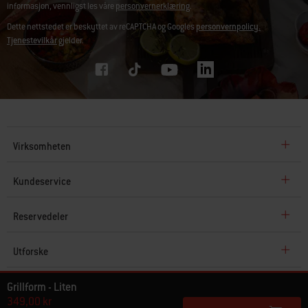
informasjon, vennligst les våre
personvernerklæring
.
Dette nettstedet er beskyttet av reCAPTCHA og Googles
personvernpolicy.
Tjenestevilkår
gjelder.
Virksomheten
Kundeservice
Reservedeler
Utforske
Grillform - Liten
© Weber 2026. Alle rettigheter forbeholdt.
349,00 kr