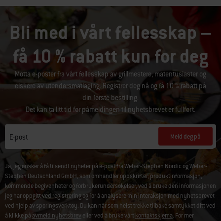
Bli med i vårt fellesskap –
få 10 % rabatt kun for deg
Motta e-poster fra vårt fellesskap av grillmestere, matentusiaster og
elskere av utendørsmatlaging. Registrer deg nå og få 10 % rabatt på
din første bestilling.
Det kan ta litt tid før påmeldingen til nyhetsbrevet er fullført.
Meld deg på
E-post
Ja, jeg ønsker å få tilsendt nyheter på e-post fra Weber-Stephen Nordic og Weber-
Stephen Deutschland GmbH, som omhandler oppskrifter, produktinformasjon,
kommende begivenheter og forbrukerundersøkelser, ved å bruke den informasjonen
jeg har oppgitt ved registrering og for å analysere min interaksjon med nyhetsbrevet
ved hjelp av sporingsverktøy. Du kan når som helst trekke tilbake samtykket ditt ved
å klikke på
avmeld nyhetsbrev
eller ved å bruke vårt
kontaktskjema
. For mer