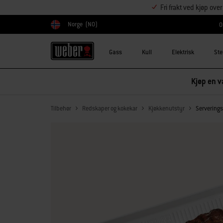
Fri frakt ved kjøp ove
Norge
(NO)
O
Velg land
Gass
Kull
Elektrisk
Ste
Kjøp en va
Tilbehør
Redskaper og kokekar
Kjøkkenutstyr
Serverings