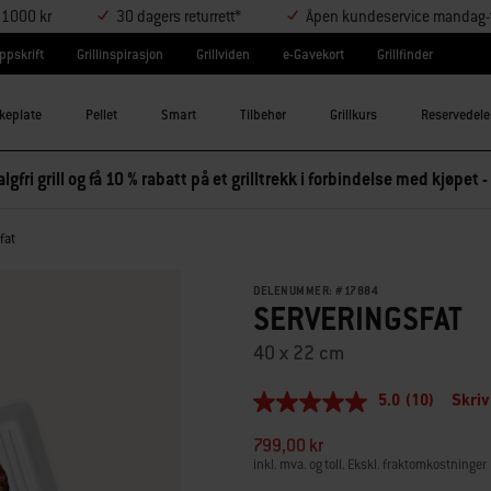
r 1000 kr
30 dagers returrett*
Åpen kundeservice mandag-t
ppskrift
Grillinspirasjon
Grillviden
e-Gavekort
Grillfinder
keplate
Pellet
Smart
Tilbehør
Grillkurs
Reservedele
lgfri grill og få 10 % rabatt på et grilltrekk i forbindelse med kjøpet -
fat
DELENUMMER:
#
17884
SERVERINGSFAT
40 x 22 cm
5.0
(10)
Skriv
5.0
av
799,00 kr
5
stjerner,
inkl. mva. og toll. Ekskl. fraktomkostninger
gjennomsnittlig