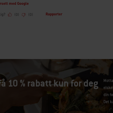
få 10 % rabatt kun for deg
Motta
elske
din fø
Det ka