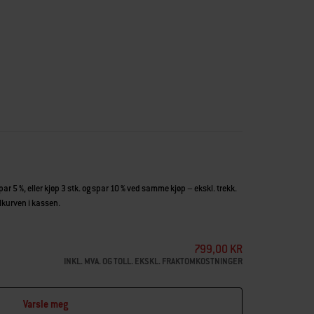
kapet med dette flotte serveringsfatet fra Weber. Laget av
t for å holde på varmen. Fatet er det perfekte valget når du
grønnsaker.
nd. Et tegn på kvalitet og holdbarhet over hele verden. Det
eratur på over 1420 grader og utvikler derfor sine
e evnen til å holde på varme og ripebestandigheten.
spar 5 %, eller kjøp 3 stk. og spar 10 % ved samme kjøp – ekskl. trekk.
illkurven i kassen.
799,00 KR
INKL. MVA. OG TOLL. EKSKL. FRAKTOMKOSTNINGER
Varsle meg