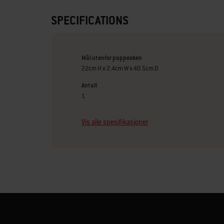
SPECIFICATIONS
Mål utenfor pappesken
22cm H x 2.4cm W x 40.5cm D
Antall
1
Vis alle spesifikasjoner