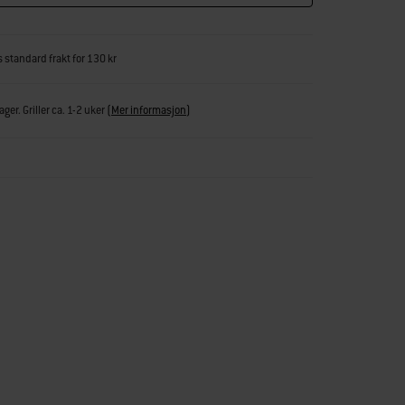
s standard frakt for 130 kr
ger. Griller ca. 1-2 uker
(
Mer informasjon
)