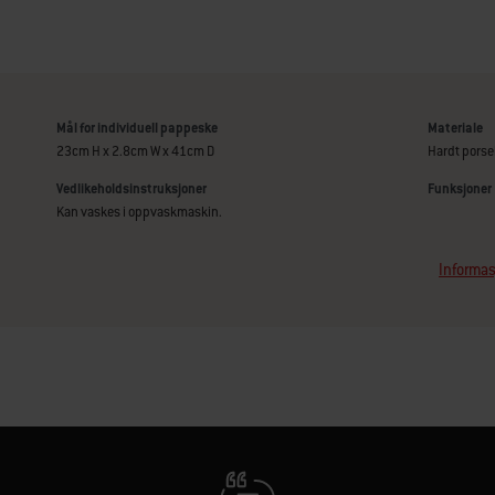
Mål for individuell pappeske
Materiale
23cm H x 2.8cm W x 41cm D
Hardt porse
Vedlikeholdsinstruksjoner
Funksjoner
Kan vaskes i oppvaskmaskin.
Informas