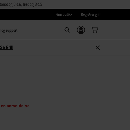
orsdag 8-16, fredag 8-15
Finn butikk
Registrer grill
r og support
Logg inn/
Search
Registrer deg
Se Grill
 en anmeldelse