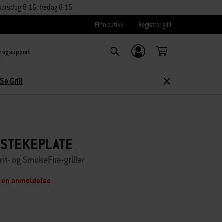
orsdag 8-16, fredag 8-15
Finn butikk
Registrer grill
r og support
Logg inn/
Search
Registrer deg
Se Grill
-STEKEPLATE
t- og SmokeFire-griller
 en anmeldelse