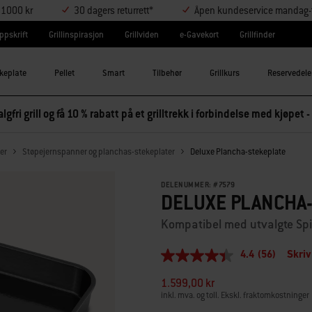
r 1000 kr
30 dagers returrett*
Åpen kundeservice mandag-t
ppskrift
Grillinspirasjon
Grillviden
e-Gavekort
Grillfinder
keplate
Pellet
Smart
Tilbehør
Grillkurs
Reservedele
lgfri grill og få 10 % rabatt på et grilltrekk i forbindelse med kjøpet -
ter
Støpejernspanner og planchas-stekeplater
Deluxe Plancha-stekeplate
DELENUMMER:
#
7579
DELUXE PLANCHA
Kompatibel med utvalgte Spiri
4.4
(56)
Skriv
4.4
av
1.599,00 kr
5
stjerner,
inkl. mva. og toll. Ekskl. fraktomkostninger
gjennomsnittlig