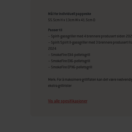
Mål for individuell pappeske
55.5cm H x 13cm W x 41.5cm D
Passer til
– Spirit-gassgriller med 4 brennere produsert siden 20
– Spirit/Spirit II-gassgriller med 3 brennere produsert fr
2024
– SmokeFire EX4-pelletsgrill
– SmokeFire EX6-pelletsgrill
– SmokeFire EPX6-pelletsgrill
Merk: For å maksimere grillflaten kan det være nødvend
ekstra grillrister
Vis alle spesifikasjoner