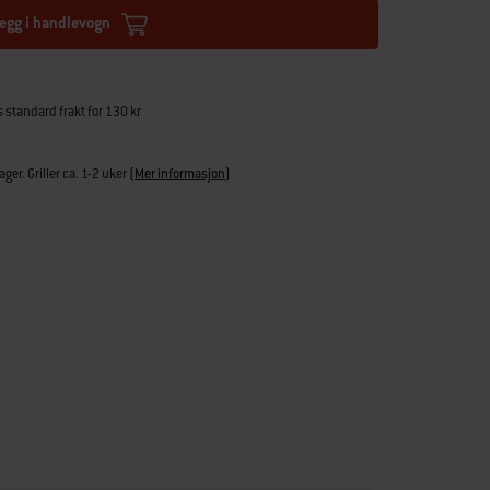
egg i handlevogn
s standard frakt for 130 kr
ger. Griller ca. 1-2 uker
(
Mer informasjon
)