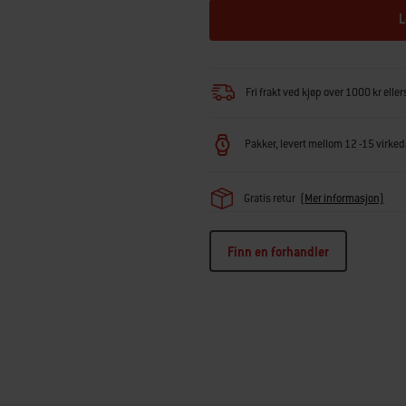
L
Fri frakt ved kjøp over 1000 kr eller
Pakker, levert mellom 12 -15 virkeda
Gratis retur
(Mer informasjon)
Finn en forhandler