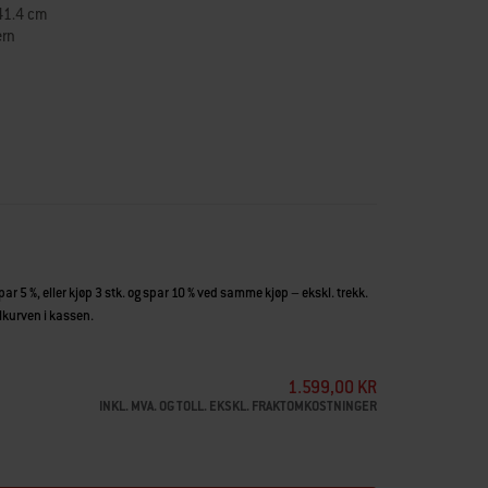
 41.4 cm
ern
ern til steking, sauterte grønnsaker, engelsk frokost og mye
istribuerer enestående godt, noe som fører til jevnt grillet
maljebelegg er den enkel å rengjøre. Den vinklede
væske ned i den innebygde oppsamlingsformen og gjør at
n.
spar 5 %, eller kjøp 3 stk. og spar 10 % ved samme kjøp – ekskl. trekk.
illkurven i kassen.
1.599,00 KR
INKL. MVA. OG TOLL. EKSKL. FRAKTOMKOSTNINGER