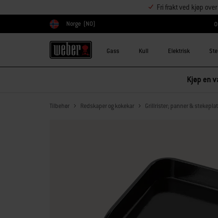
Fri frakt ved kjøp ove
Norge
(NO)
O
Velg land
Gass
Kull
Elektrisk
Ste
Kjøp en va
Tilbehør
Redskaper og kokekar
Grillrister; panner & stekepla