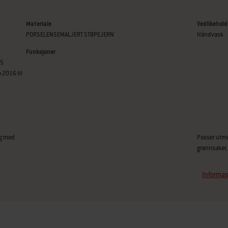
Materiale
Vedlikehold
PORSELENSEMALJERT STØPEJERN
Håndvask
Funksjoner
25
a 2016 til
ig med
Passer utmer
grønnsaker,
Informas