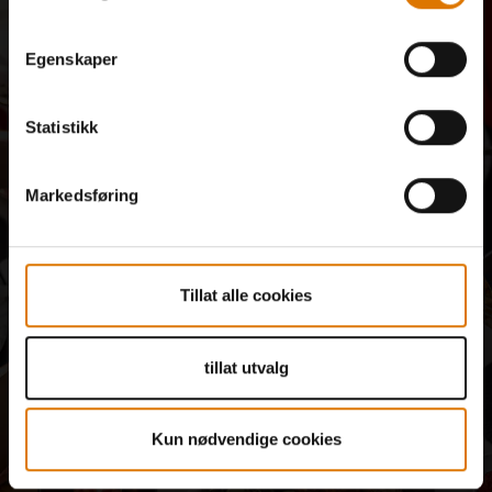
Bli med i vårt fellesskap –
få 10 % rabatt kun for deg
Egenskaper
Motta e-poster fra vårt fellesskap av grillmestere, matentusiaster og
Statistikk
elskere av utendørsmatlaging. Registrer deg nå og få 10 % rabatt på
din første bestilling.
Det kan ta litt tid før påmeldingen til nyhetsbrevet er fullført.
Markedsføring
Meld deg på
E-post
Tillat alle cookies
Ja, jeg ønsker å få tilsendt nyheter på e-post fra Weber-Stephen Nordic og Weber-
Stephen Deutschland GmbH, som omhandler oppskrifter, produktinformasjon,
kommende begivenheter og forbrukerundersøkelser, ved å bruke den informasjonen
tillat utvalg
jeg har oppgitt ved registrering og for å analysere min interaksjon med nyhetsbrevet
ved hjelp av sporingsverktøy. Du kan når som helst trekke tilbake samtykket ditt ved
å klikke på
avmeld nyhetsbrev
eller ved å bruke vårt
kontaktskjema
. For mer
Kun nødvendige cookies
informasjon, vennligst les våre
personvernerklæring
.
Dette nettstedet er beskyttet av reCAPTCHA og Googles
personvernpolicy.