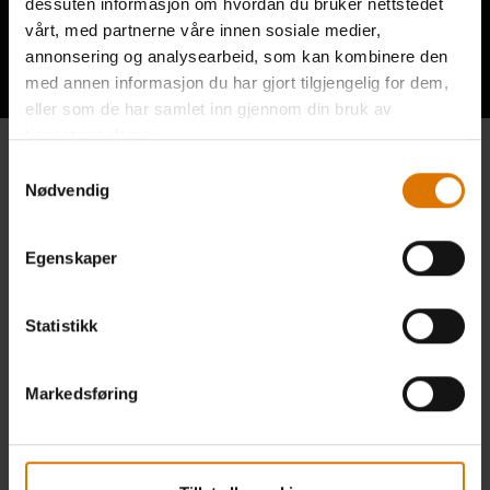
dessuten informasjon om hvordan du bruker nettstedet
vårt, med partnerne våre innen sosiale medier,
Hear From Other Grillers
annonsering og analysearbeid, som kan kombinere den
med annen informasjon du har gjort tilgjengelig for dem,
eller som de har samlet inn gjennom din bruk av
tjenestene deres.
Samtykkevalg
Nødvendig
Egenskaper
Statistikk
Markedsføring