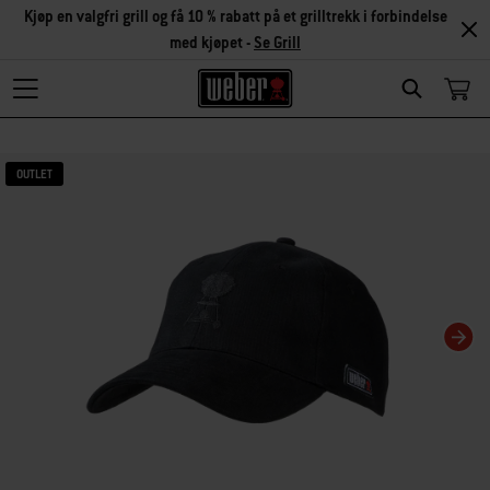
Kjøp en valgfri grill og få 10 % rabatt på et grilltrekk i forbindelse
med kjøpet -
Se Grill
Search
Hvis karusellbildet endres, endres gjeldende bilde for miniatyrbildekarusellen
OUTLET