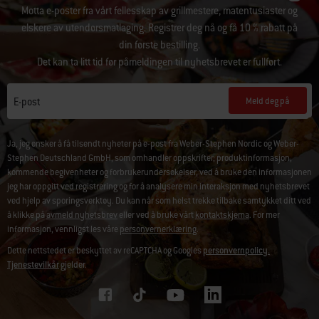
Motta e-poster fra vårt fellesskap av grillmestere, matentusiaster og
elskere av utendørsmatlaging. Registrer deg nå og få 10 % rabatt på
din første bestilling.
Det kan ta litt tid før påmeldingen til nyhetsbrevet er fullført.
Meld deg på
E-post
Ja, jeg ønsker å få tilsendt nyheter på e-post fra Weber-Stephen Nordic og Weber-
Stephen Deutschland GmbH, som omhandler oppskrifter, produktinformasjon,
kommende begivenheter og forbrukerundersøkelser, ved å bruke den informasjonen
jeg har oppgitt ved registrering og for å analysere min interaksjon med nyhetsbrevet
ved hjelp av sporingsverktøy. Du kan når som helst trekke tilbake samtykket ditt ved
å klikke på
avmeld nyhetsbrev
eller ved å bruke vårt
kontaktskjema
. For mer
informasjon, vennligst les våre
personvernerklæring
.
Dette nettstedet er beskyttet av reCAPTCHA og Googles
personvernpolicy.
Tjenestevilkår
gjelder.