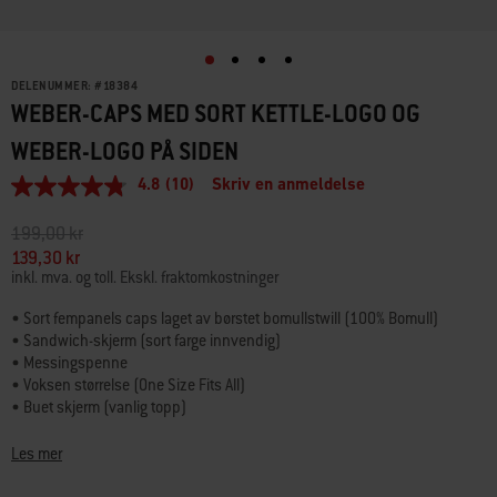
DELENUMMER:
#
18384
WEBER-CAPS MED SORT KETTLE-LOGO OG
WEBER-LOGO PÅ SIDEN
4.8
(10)
Skriv en anmeldelse
4.8
av
5
Pris redusert fra
til
199,00 kr
stjerner,
139,30 kr
gjennomsnittlig
inkl. mva. og toll. Ekskl. fraktomkostninger
vurderingsverdi.
Read
10
• Sort fempanels caps laget av børstet bomullstwill (100% Bomull)
Reviews.
• Sandwich-skjerm (sort farge innvendig)
Samme
• Messingspenne
sidelenke.
• Voksen størrelse (One Size Fits All)
• Buet skjerm (vanlig topp)
• Flertonet broderi av høy kvalitet redusert til det helt essensielle – den
umiskjennelige WEBER kulegrillen
Les mer
• Weber sidelogo