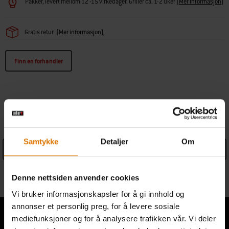
Pakker, levert mellom 12 -15 virkedager. Griller ca. 1-2 uker
(
Mer informasjon
)
Gratis retur
(Mer informasjon)
Finn en forhandler
SPECIFICATIONS
Samtykke
Detaljer
Om
See Details
Informasjon fra produsenten
Denne nettsiden anvender cookies
Vi bruker informasjonskapsler for å gi innhold og
annonser et personlig preg, for å levere sosiale
mediefunksjoner og for å analysere trafikken vår. Vi deler