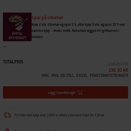
Spar på tilbehør
Kjøp 2 stk. tilbehør og spar 5 %, eller kjøp 3 stk. og spar 10 % ved
samme kjøp – ekskl. trekk. Rabatten legges til i grillkurven i
kassen.
"
"
TOTALPRIS
PRIS REDUS
T
199,00 KR
139,30 KR
INKL. MVA. OG TOLL. EKSKL. FRAKTOMKOSTNINGER
Legg i handlevogn
Fri frakt ved kjøp over 1000 kr ellers standard frakt for 130 kr