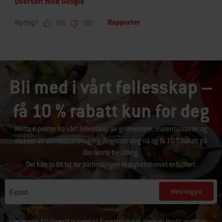
Bli med i vårt fellesskap –
få 10 % rabatt kun for deg
Motta e-poster fra vårt fellesskap av grillmestere, matentusiaster og
elskere av utendørsmatlaging. Registrer deg nå og få 10 % rabatt på
din første bestilling.
Det kan ta litt tid før påmeldingen til nyhetsbrevet er fullført.
Meld deg på
E-post
Ja, jeg ønsker å få tilsendt nyheter på e-post fra Weber-Stephen Nordic og Weber-