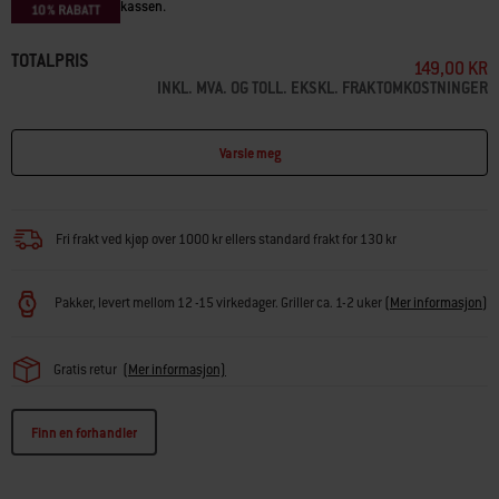
kassen.
TOTALPRIS
149,00 KR
INKL. MVA. OG TOLL. EKSKL. FRAKTOMKOSTNINGER
Varsle meg
Fri frakt ved kjøp over 1000 kr ellers standard frakt for 130 kr
Pakker, levert mellom 12 -15 virkedager. Griller ca. 1-2 uker
(
Mer informasjon
)
Gratis retur
(Mer informasjon)
Finn en forhandler