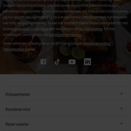
Stephen Deutschland GmbH, som omhandler oppskrifter, produktinformasjon,
kommende begivenheter og forbrukerundersøkelser, ved å bruke den informasjonen
jeg har oppgitt ved registrering og for å analysere min interaksjon med nyhetsbrevet
ved hjelp av sporingsverktøy. Du kan når som helst trekke tilbake samtykket ditt ved
å klikke på
avmeld nyhetsbrev
eller ved å bruke vårt
kontaktskjema
. For mer
informasjon, vennligst les våre
personvernerklæring
.
Dette nettstedet er beskyttet av reCAPTCHA og Googles
personvernpolicy.
Tjenestevilkår
gjelder.
Virksomheten
Kundeservice
Reservedeler