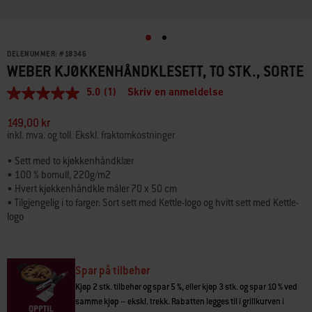
DELENUMMER:
#
18346
WEBER KJØKKENHÅNDKLESETT, TO STK., SORTE
5.0
(1)
Skriv en anmeldelse
5.0
av
5
149,00 kr
stjerner,
inkl. mva. og toll. Ekskl. fraktomkostninger
gjennomsnittlig
vurderingsverdi.
• Sett med to kjøkkenhåndklær
Read
• 100 % bomull, 220g/m2
a
Review.
• Hvert kjøkkenhåndkle måler 70 x 50 cm
Samme
• Tilgjengelig i to farger: Sort sett med Kettle-logo og hvitt sett med Kettle-
sidelenke.
logo
• Perfekt gave
Spar på tilbehør
Kjøp 2 stk. tilbehør og spar 5 %, eller kjøp 3 stk. og spar 10 % ved
samme kjøp – ekskl. trekk. Rabatten legges til i grillkurven i