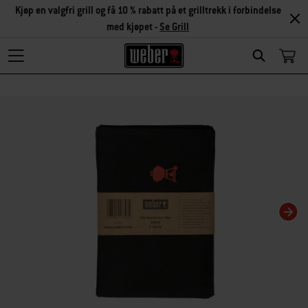
Kjøp en valgfri grill og få 10 % rabatt på et grilltrekk i forbindelse
med kjøpet -
Se Grill
Search
Hvis karusellbildet endres, endres gjeldende bilde for miniatyrbildekarusellen