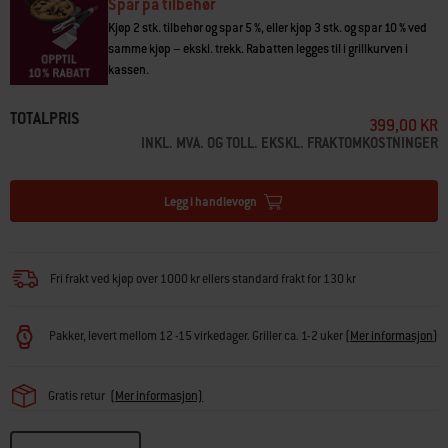
Spar på tilbehør
Kjøp 2 stk. tilbehør og spar 5 %, eller kjøp 3 stk. og spar 10 % ved
samme kjøp – ekskl. trekk. Rabatten legges til i grillkurven i
kassen.
TOTALPRIS
399,00 KR
INKL. MVA. OG TOLL. EKSKL. FRAKTOMKOSTNINGER
Legg i handlevogn
Fri frakt ved kjøp over 1000 kr ellers standard frakt for 130 kr
Pakker, levert mellom 12 -15 virkedager. Griller ca. 1-2 uker
(
Mer informasjon
)
Gratis retur
(Mer informasjon)