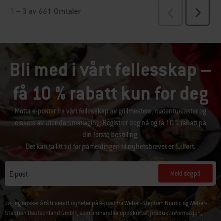
Bli med i vårt fellesskap –
få 10 % rabatt kun for deg
Motta e-poster fra vårt fellesskap av grillmestere, matentusiaster og
elskere av utendørsmatlaging. Registrer deg nå og få 10 % rabatt på
din første bestilling.
Det kan ta litt tid før påmeldingen til nyhetsbrevet er fullført.
Meld deg på
E-post
Ja, jeg ønsker å få tilsendt nyheter på e-post fra Weber-Stephen Nordic og Weber-
Stephen Deutschland GmbH, som omhandler oppskrifter, produktinformasjon,