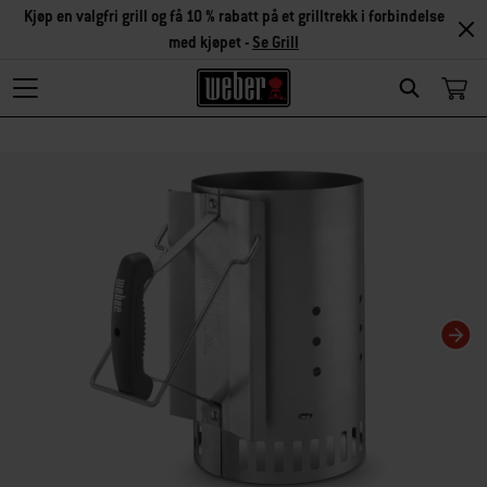
Kjøp en valgfri grill og få 10 % rabatt på et grilltrekk i forbindelse
med kjøpet -
Se Grill
Search
Hvis karusellbildet endres, endres gjeldende bilde for miniatyrbildekarusellen