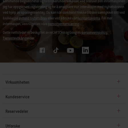
kommende begivenheter og forbrukerundersøkelser, ved å bruke den informasjonen
jeg har oppgitt ved registrering og for å analysere min interaksjon med nyhetsbrevet
ved hjelp av sporingsverktøy. Du kan når som helst trekke tilbake samtykket ditt ved
å klikke på
avmeld nyhetsbrev
eller ved å bruke vårt
kontaktskjema
. For mer
informasjon, vennligst les våre
personvernerklæring
.
Dette nettstedet er beskyttet av reCAPTCHA og Googles
personvernpolicy.
Tjenestevilkår
gjelder.
Virksomheten
Kundeservice
Reservedeler
Utforske