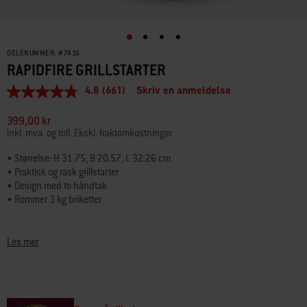
DELENUMMER:
#
7416
RAPIDFIRE GRILLSTARTER
4.8
(661)
Skriv en anmeldelse
4.8
av
5
399,00 kr
stjerner,
inkl. mva. og toll. Ekskl. fraktomkostninger
gjennomsnittlig
vurderingsverdi.
• Størrelse: H 31.75, B 20.57, L 32.26 cm
Read
• Praktisk og rask grillstarter
661
Reviews.
• Design med to håndtak
Samme
• Rommer 3 kg briketter
sidelenke.
Dette er den originale grillstarteren fra Weber som gjør det både enklere og
raskere å få i gang brikettene. Den er designet med et smart styre- og
Les mer
vippehåndtak, slik at du kan helle brikettene sikkert ned i grillen. Rommer
3 kg briketter. Fungerer best med opptenningsblokker.