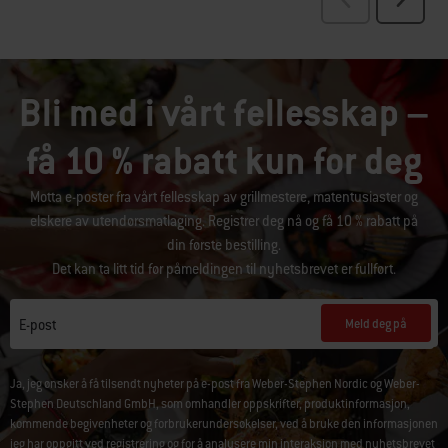
Bli med i vårt fellesskap –
få 10 % rabatt kun for deg
Motta e-poster fra vårt fellesskap av grillmestere, matentusiaster og
elskere av utendørsmatlaging. Registrer deg nå og få 10 % rabatt på
din første bestilling.
Det kan ta litt tid før påmeldingen til nyhetsbrevet er fullført.
Meld deg på
E-post
Ja, jeg ønsker å få tilsendt nyheter på e-post fra Weber-Stephen Nordic og Weber-
Stephen Deutschland GmbH, som omhandler oppskrifter, produktinformasjon,
kommende begivenheter og forbrukerundersøkelser, ved å bruke den informasjonen
jeg har oppgitt ved registrering og for å analysere min interaksjon med nyhetsbrevet