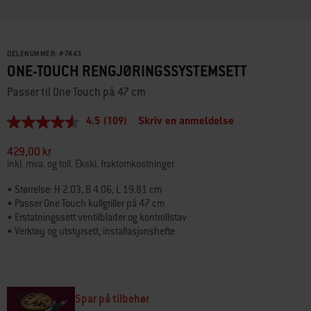
DELENUMMER:
#
7443
ONE-TOUCH RENGJØRINGSSYSTEMSETT
Passer til One Touch på 47 cm
4.5
(109)
Skriv en anmeldelse
4.5
av
5
429,00 kr
stjerner,
inkl. mva. og toll. Ekskl. fraktomkostninger
gjennomsnittlig
vurderingsverdi.
• Størrelse: H 2.03, B 4.06, L 19.81 cm
Read
• Passer One Touch kullgriller på 47 cm
109
Reviews.
• Erstatningssett ventilblader og kontrollstav
Samme
• Verktøy og utstyrsett, installasjonshefte
sidelenke.
Reservedeler som passer til One Touch kullgriller på 47 cm.
Spar på tilbehør