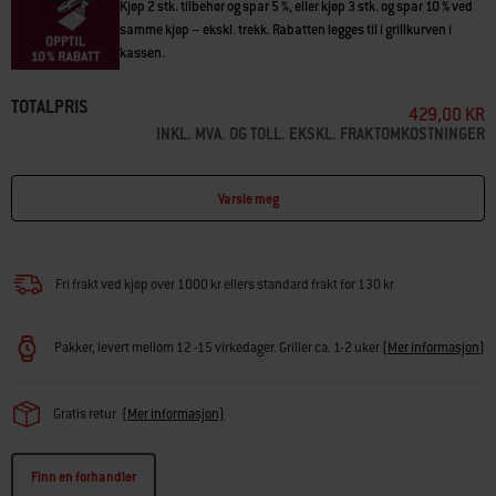
Kjøp 2 stk. tilbehør og spar 5 %, eller kjøp 3 stk. og spar 10 % ved
samme kjøp – ekskl. trekk. Rabatten legges til i grillkurven i
kassen.
TOTALPRIS
429,00 KR
INKL. MVA. OG TOLL. EKSKL. FRAKTOMKOSTNINGER
Varsle meg
Fri frakt ved kjøp over 1000 kr ellers standard frakt for 130 kr
Pakker, levert mellom 12 -15 virkedager. Griller ca. 1-2 uker
(
Mer informasjon
)
Gratis retur
(Mer informasjon)
Finn en forhandler