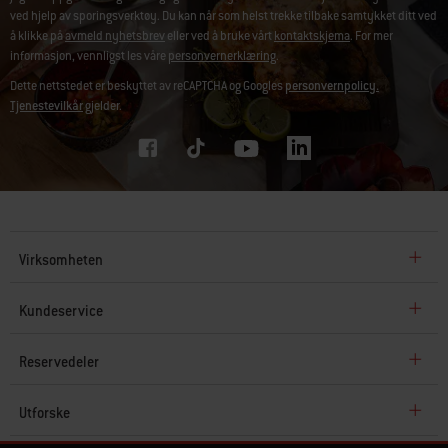
ved hjelp av sporingsverktøy. Du kan når som helst trekke tilbake samtykket ditt ved
å klikke på
avmeld nyhetsbrev
eller ved å bruke vårt
kontaktskjema
. For mer
informasjon, vennligst les våre
personvernerklæring
.
Dette nettstedet er beskyttet av reCAPTCHA og Googles
personvernpolicy.
Tjenestevilkår
gjelder.
Virksomheten
Kundeservice
Reservedeler
Utforske