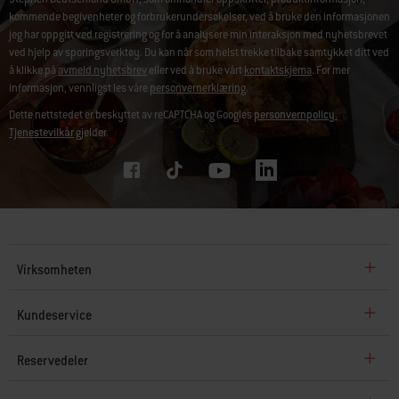
kommende begivenheter og forbrukerundersøkelser, ved å bruke den informasjonen
jeg har oppgitt ved registrering og for å analysere min interaksjon med nyhetsbrevet
ved hjelp av sporingsverktøy. Du kan når som helst trekke tilbake samtykket ditt ved
å klikke på
avmeld nyhetsbrev
eller ved å bruke vårt
kontaktskjema
. For mer
informasjon, vennligst les våre
personvernerklæring
.
Dette nettstedet er beskyttet av reCAPTCHA og Googles
personvernpolicy.
Tjenestevilkår
gjelder.
Virksomheten
Kundeservice
Reservedeler