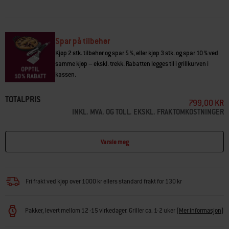
Latvia.
Spar på tilbehør
Kjøp 2 stk. tilbehør og spar 5 %, eller kjøp 3 stk. og spar 10 % ved
samme kjøp – ekskl. trekk. Rabatten legges til i grillkurven i
kassen.
TOTALPRIS
799,00 KR
INKL. MVA. OG TOLL. EKSKL. FRAKTOMKOSTNINGER
Varsle meg
Fri frakt ved kjøp over 1000 kr ellers standard frakt for 130 kr
Pakker, levert mellom 12 -15 virkedager. Griller ca. 1-2 uker
(
Mer informasjon
)