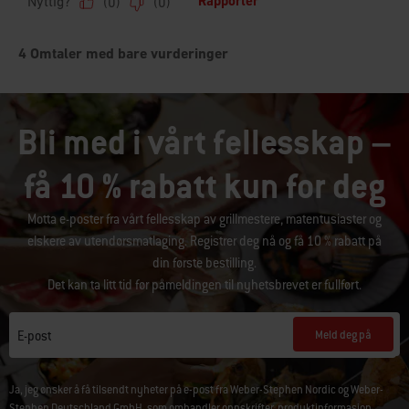
Bli med i vårt fellesskap –
få 10 % rabatt kun for deg
Motta e-poster fra vårt fellesskap av grillmestere, matentusiaster og
elskere av utendørsmatlaging. Registrer deg nå og få 10 % rabatt på
din første bestilling.
Det kan ta litt tid før påmeldingen til nyhetsbrevet er fullført.
Meld deg på
E-post
Ja, jeg ønsker å få tilsendt nyheter på e-post fra Weber-Stephen Nordic og Weber-
Stephen Deutschland GmbH, som omhandler oppskrifter, produktinformasjon,