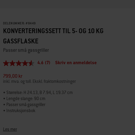
DELENUMMER:
#
8449
KONVERTERINGSSETT TIL 5- OG 10 KG
GASSFLASKE
Passer små gassgriller
4.6
(7)
Skriv en anmeldelse
4.6
av
5
799,00 kr
stjerner,
inkl. mva. og toll. Ekskl. fraktomkostninger
gjennomsnittlig
vurderingsverdi.
• Størrelse: H 24.13, B 7.94, L 19.37 cm
Read
• Lengde slange: 90 cm
7
Reviews.
• Passer små gassgriller
Samme
• Instruksjonsbok
sidelenke.
Konverteringssett til 5- og 10 kg gassflaske som er laget for Q 100/1000-
serien, Go-Anywhere gassgriller, Traveler gassgriller og Performer DeLuxe.
Les mer
Denne er laget for bruk i Danmark, Finland, Norge, Estland, Litauen og