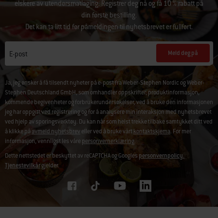
elskere av utendørsmatlaging. Registrer deg nå og få 10 % rabatt på
din første bestilling.
Det kan ta litt tid før påmeldingen til nyhetsbrevet er fullført.
Meld deg på
E-post
Ja, jeg ønsker å få tilsendt nyheter på e-post fra Weber-Stephen Nordic og Weber-
Stephen Deutschland GmbH, som omhandler oppskrifter, produktinformasjon,
kommende begivenheter og forbrukerundersøkelser, ved å bruke den informasjonen
jeg har oppgitt ved registrering og for å analysere min interaksjon med nyhetsbrevet
ved hjelp av sporingsverktøy. Du kan når som helst trekke tilbake samtykket ditt ved
å klikke på
avmeld nyhetsbrev
eller ved å bruke vårt
kontaktskjema
. For mer
informasjon, vennligst les våre
personvernerklæring
.
Dette nettstedet er beskyttet av reCAPTCHA og Googles
personvernpolicy.
Tjenestevilkår
gjelder.