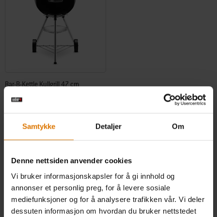
Bar-B-Kettle Kullgrill 47 cm
4.6
(48)
1.599,00 kr
inkl. mva. og toll. Ekskl.
Samtykke
Detaljer
Om
fraktomkostninger
Color Options
Svart
Denne nettsiden anvender cookies
Vi bruker informasjonskapsler for å gi innhold og
annonser et personlig preg, for å levere sosiale
mediefunksjoner og for å analysere trafikken vår. Vi deler
dessuten informasjon om hvordan du bruker nettstedet