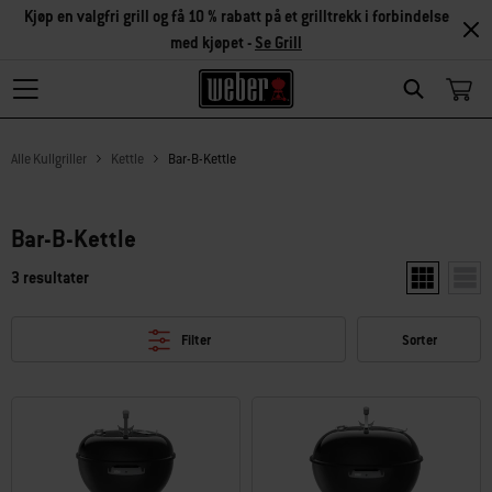
Kjøp en valgfri grill og få 10 % rabatt på et grilltrekk i forbindelse
med kjøpet -
Se Grill
Search
Alle Kullgriller
Kettle
Bar-B-Kettle
Bar-B-Kettle
3 resultater
Vis to produ
Vis e
Filter
Sorter