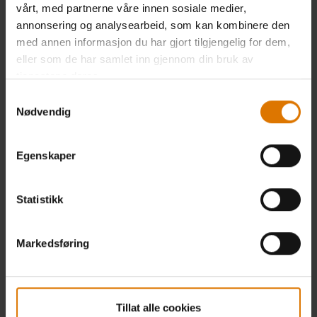
vårt, med partnerne våre innen sosiale medier,
annonsering og analysearbeid, som kan kombinere den
med annen informasjon du har gjort tilgjengelig for dem,
eller som de har samlet inn gjennom din bruk av
Enkelt å betale
tjenestene deres.
Samtykkevalg
Nødvendig
Egenskaper
Fri frakt og retur
Statistikk
Markedsføring
30 dagers returrett
Tillat alle cookies