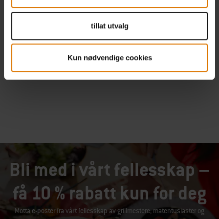
tillat utvalg
Opptil 15 års garanti
Kun nødvendige cookies
Bli med i vårt fellesskap –
få 10 % rabatt kun for deg
Motta e-poster fra vårt fellesskap av grillmestere, matentusiaster og