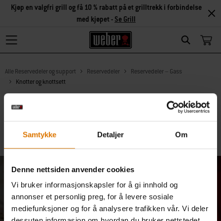
Kjøp en valgfri grill og få 10 % rabatt på et grilltrekk i forbindelse
med kjøpet -
Se Grill
Search
Alle Reservedeler og support
Reservedeler
Reservedeler – Gass
Knotter og knottsett
Finner du ikke riktig reservedel?
Samtykke
Detaljer
Om
Kontakt Webers kundeservice nå.
Denne nettsiden anvender cookies
Bli med i vårt fellesskap –
Vi bruker informasjonskapsler for å gi innhold og
annonser et personlig preg, for å levere sosiale
få 10 % rabatt kun for deg
mediefunksjoner og for å analysere trafikken vår. Vi deler
dessuten informasjon om hvordan du bruker nettstedet