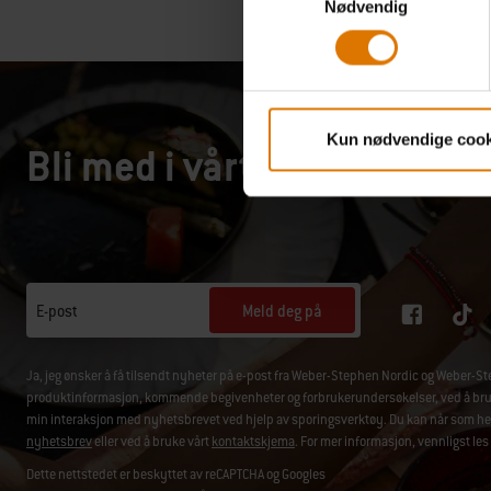
Nødvendig
Kun nødvendige cook
Bli med i vårt fellesskap – 
Meld deg på
E-post
Ja, jeg ønsker å få tilsendt nyheter på e-post fra Weber-Stephen Nordic og Weber
produktinformasjon, kommende begivenheter og forbrukerundersøkelser, ved å bruke 
min interaksjon med nyhetsbrevet ved hjelp av sporingsverktøy. Du kan når som hels
nyhetsbrev
eller ved å bruke vårt
kontaktskjema
. For mer informasjon, vennligst les
Dette nettstedet er beskyttet av reCAPTCHA og Googles