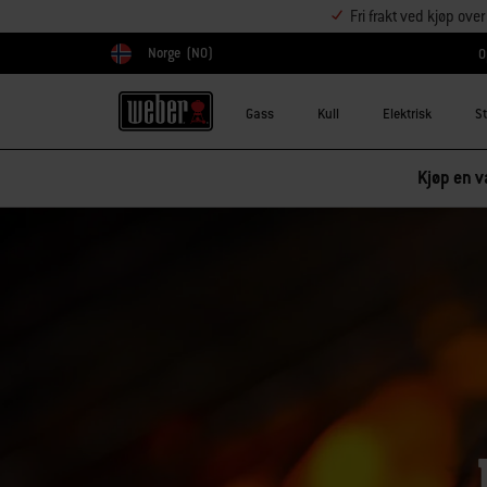
Fri frakt ved kjøp ove
Norge
(NO)
O
Velg land
Gass
Kull
Elektrisk
S
Kjøp en va