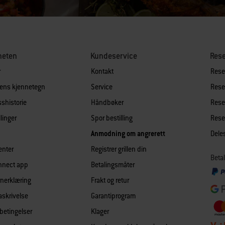
heten
Kundeservice
Rese
r
Kontakt
Reser
lens kjennetegn
Service
Reser
shistorie
Håndbøker
Reser
llinger
Spor bestilling
Reser
Anmodning om angrerett
Dele
enter
Registrer grillen din
Betal
nnect app
Betalingsmåter
nerklæring
Frakt og retur
askrivelse
Garantiprogram
 betingelser
Klager