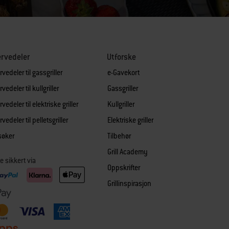
rvedeler
Utforske
vedeler til gassgriller
e-Gavekort
vedeler til kullgriller
Gassgriller
vedeler til elektriske griller
Kullgriller
vedeler til pelletsgriller
Elektriske griller
søker
Tilbehør
Grill Academy
e sikkert via
Oppskrifter
Grillinspirasjon