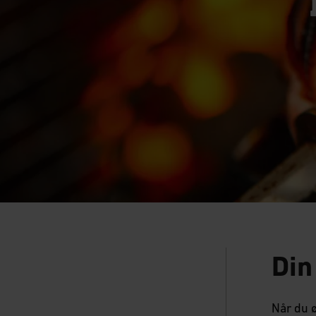
Din
Når du ø