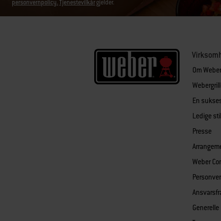
personvernpolicy.
Tjenestevilkår
gjelder.
Virksom
Om Webe
Webergril
En sukses
Ledige sti
Presse
Arrangem
Weber Co
Personver
Ansvarsfr
Generelle