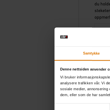
du holde
steketer
oppmerks
Kjøtty
Oksekj
Samtykke
Kalv
Denne nettsiden anvender c
Fjærk
Vi bruker informasjonskapsler
analysere trafikken vår. Vi 
Svinek
sosiale medier, annonsering 
dem, eller som de har samlet
Lam
Samtykkevalg