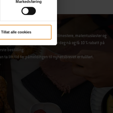
Markedsføring
Tillat alle cookies
 e-poster fra vårt fellesskap av grillmestere, matentusiaster og
re av utendørsmatlaging. Registrer deg nå og få 10 % rabatt på
rste bestilling.
n ta litt tid før påmeldingen til nyhetsbrevet er fullført.