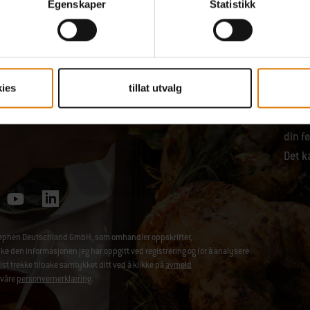
Egenskaper
Statistikk
ies
tillat utvalg
få 10 % rabatt kun for deg
Motta
elske
din fø
Det ka
-Stephen Deutschland GmbH, som omhandler oppskrifter,
den informasjonen jeg har oppgitt ved registrering og for å analysere
t trekke tilbake samtykket ditt ved å klikke på
avmeld
 våre
personvernerklæring
.