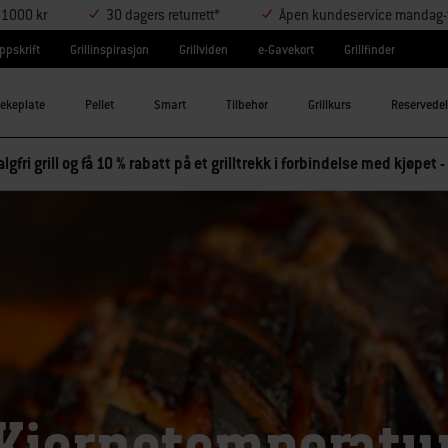
r 1000 kr
30 dagers returrett*
Åpen kundeservice mandag-t
ppskrift
Grillinspirasjon
Grillviden
e-Gavekort
Grillfinder
tekeplate
Pellet
Smart
Tilbehør
Grillkurs
Reservedel
lgfri grill og få 10 % rabatt på et grilltrekk i forbindelse med kjøpet -