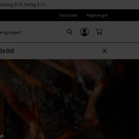
orsdag 8-16, fredag 8-15
Finn butikk
Registrer grill
er og support
Logg inn/
Search
Registrer deg
Se Grill