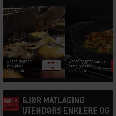
WEBER CRAFTED
WEBER CRAFTED wok og
Varsle
stekeplate​
dampinnsats
meg
1.299,00 kr
1.399,00 kr
GJØR MATLAGING
UTENDØRS ENKLERE OG