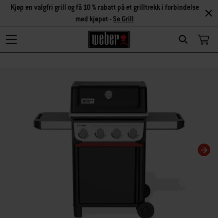
Kjøp en valgfri grill og få 10 % rabatt på et grilltrekk i forbindelse
med kjøpet -
Se Grill
Search
Hvis karusellbildet endres, endres gjeldende bilde for miniatyrbildekarusellen