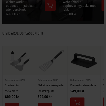
Weber Works-
Weber Works-
oppbevaringsboks til
oppbevaringsboks med
utendørsbruk
lokk
699,00 kr
699,00 kr
UTVID ARBEIDSPLASSEN DITT
Delenummer: 6777
Delenummer: 6780
Delenummer: 6785
De
Startsett for
Fleksibel stekespade
Presse for stekeplate
St
549,00 kr
3
stekeplate
for stekeplate
699,00 kr
399,00 kr