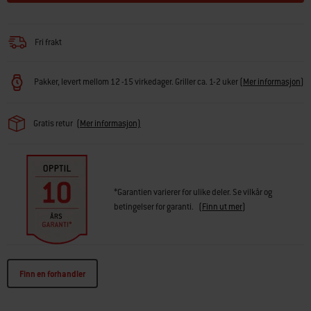
Fri frakt
Pakker, levert mellom 12 -15 virkedager. Griller ca. 1-2 uker
(
Mer informasjon
)
Gratis retur
(Mer informasjon)
*Garantien varierer for ulike deler. Se vilkår og
betingelser for garanti.
(
Finn ut mer
)
Finn en forhandler