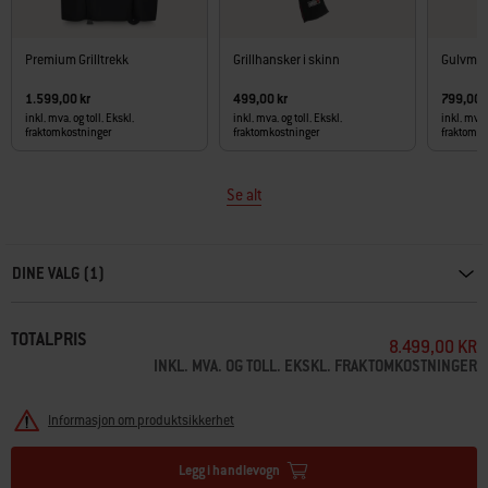
Premium Grilltrekk
Grillhansker i skinn
Gulvmat
1.599,00 kr
499,00 kr
799,00 
inkl. mva. og toll. Ekskl.
inkl. mva. og toll. Ekskl.
inkl. mva. 
fraktomkostninger
fraktomkostninger
fraktomko
Se alt
Carousel containing list of product recommendations. Please use left and ar
DINE VALG (1)
TOTALPRIS
8.499,00 KR
INKL. MVA. OG TOLL. EKSKL. FRAKTOMKOSTNINGER
Informasjon om produktsikkerhet
Legg i handlevogn