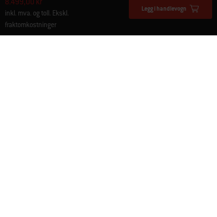
8.499,00 kr
Legg i handlevogn
inkl. mva. og toll. Ekskl.
fraktomkostninger