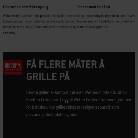
Hold arbeidsområdet ryddig
Tennes med én hånd
Weber Works-sideskinnene passer til Snap-On-tilbehør
Snap-Jet-tenning lar deg enkelt tenne hver en
(selges separat), som flaskeholder, redskapskroker og
brenner med én hånd. Bare drei på knotten til
lampe, for mer plass på sidebordene til tilberedelse og
at den klikker og tennes.
servering.
FÅ FLERE MÅTER Å
GRILLE PÅ
Denne grillen er kompatibel med Webers Crafted Outdoor
Kitchen Collection. Legg til Weber Crafted®-rammesystemet
for å bruke ulike grillredskaper (selges separat) som
pizzaovn, stekeplate og mer.