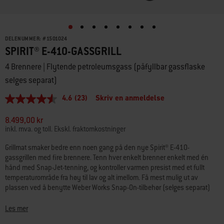
DELENUMMER:
#
1501024
SPIRIT® E-410-GASSGRILL
4 Brennere | Flytende petroleumsgass (påfyllbar gassflaske
selges separat)
4.6
(23)
Skriv en anmeldelse
4.6
av
5
8.499,00 kr
stjerner,
inkl. mva. og toll. Ekskl. fraktomkostninger
gjennomsnittlig
vurderingsverdi.
Grillmat smaker bedre enn noen gang på den nye Spirit® E-410-
Read
gassgrillen med fire brennere. Tenn hver enkelt brenner enkelt med én
23
Reviews.
hånd med Snap-Jet-tenning, og kontroller varmen presist med et fullt
Samme
temperaturområde fra høy til lav og alt imellom. Få mest mulig ut av
sidelenke.
plassen ved å benytte Weber Works Snap-On-tilbehør (selges separat)
som klikkes på sideskinnene. Ha fat, krydder og redskaper innen
rekkevidde med sidebord i ripebestandig hammertone-metall som er
Les mer
enkle å rengjøre.