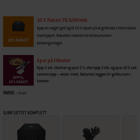
• 10 års begrenset garanti
• Weber Works-sideskinner til Snap-On-tilbehør (selges separat)
10 % Rabatt På Grilltrekk
• Nøyaktig, jevn varme griller maten jevnt på tvers av grillristene
• Snap-Jet-tenning til enhåndstenning av hver enkelt brenner
Kjøp en valgfri grill og få 10 % rabatt på et grilltrekk i forbindelse
• Porselensemaljerte grillrister i støpejern sørger for jevn varme
med kjøpet. Rabatten trekkes fra totalsummen i
• Grillboksen i støpt aluminium med lang levetid
betalingssteget.
• Flavorizer® Bars i rustfritt stål øker grillsmaken
• Fetthåndteringssystem med avtakbart fettoppsamlingsbrett
Spar på tilbehør
Kjøp 2 stk. tilbehør og spar 5 %, eller kjøp 3 stk. og spar 10 % ved
samme kjøp – ekskl. trekk. Rabatten legges til i grillkurven i
kassen.
FARGE :
Color
Svart
GJØR SETTET KOMPLETT