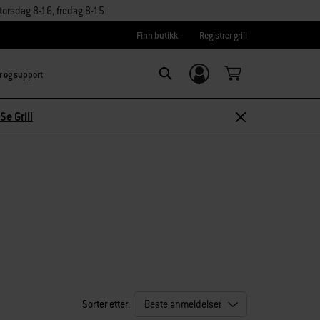
orsdag 8-16, fredag 8-15
Finn butikk
Registrer grill
r og support
Logg inn/
Search
Registrer deg
Se Grill
Sorter etter: