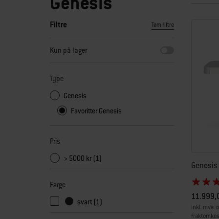
Genesis
Filtre
Tøm filtre
Hvis du velger noen av filtrene, oppdateres siden med nye r
Kun på lager
Type
Genesis
Favoritter Genesis
Pris
> 5000 kr (1)
Genesis 
Farge
11.999,0
svart (1)
inkl. mva. o
fraktomkos