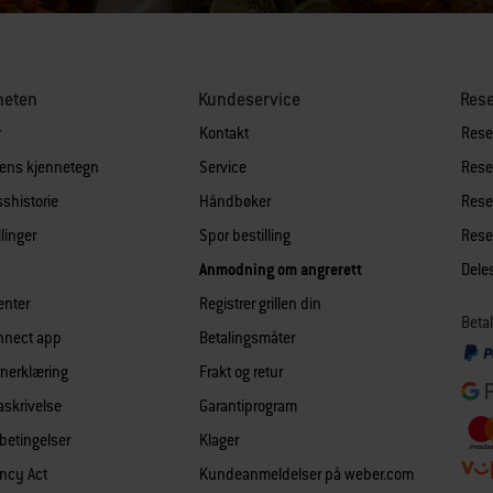
heten
Kundeservice
Rese
r
Kontakt
Reser
lens kjennetegn
Service
Reser
shistorie
Håndbøker
Reser
llinger
Spor bestilling
Reser
Anmodning om angrerett
Dele
enter
Registrer grillen din
Betal
nnect app
Betalingsmåter
nerklæring
Frakt og retur
askrivelse
Garantiprogram
 betingelser
Klager
ncy Act
Kundeanmeldelser på weber.com