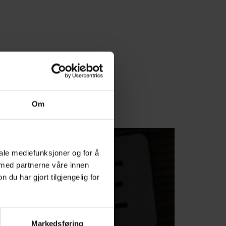
Om
 fagfolk i
iale mediefunksjoner og for å
 med partnerne våre innen
u har gjort tilgjengelig for
Markedsføring