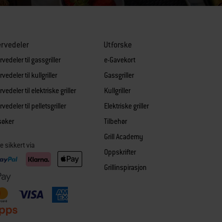
rvedeler
Utforske
vedeler til gassgriller
e-Gavekort
vedeler til kullgriller
Gassgriller
vedeler til elektriske griller
Kullgriller
vedeler til pelletsgriller
Elektriske griller
søker
Tilbehør
Grill Academy
e sikkert via
Oppskrifter
Grillinspirasjon