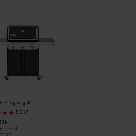
esultater.
E-315 gassgrill
5.0
(7)
0 kr
g toll. Ekskl.
tninger