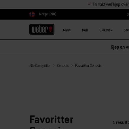
Fri frakt ved kjøp ove
Norge
(NO)
O
Velg land
Gass
Kull
Elektrisk
Ste
Kjøp en va
Alle Gassgriller
Genesis
Favoritter Genesis
Favoritter
1 result