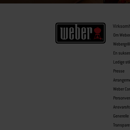
Virksom
Om Webe
Webergril
En sukses
Ledige sti
Presse
Arrangem
Weber Co
Personver
Ansvarsfr
Generelle
Transpare