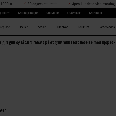
r 1000 kr
30 dagers returrett*
Åpen kundeservice mandag-t
ppskrift
Grillinspirasjon
Grillviden
e-Gavekort
Grillfinder
keplate
Pellet
Smart
Tilbehør
Grillkurs
Reservedele
lgfri grill og få 10 % rabatt på et grilltrekk i forbindelse med kjøpet -
ater