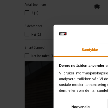
Antall brennere
Color Op
Svart
3 (1)
Sidebrenner
Nei (1)
Smart Connect
Samtykke
Not Included (1)
Denne nettsiden anvender c
Er du usik
Vi bruker informasjonskapsler
analysere trafikken vår. Vi 
sosiale medier, annonsering 
dem, eller som de har samlet
Samtykkevalg
Nødvendig