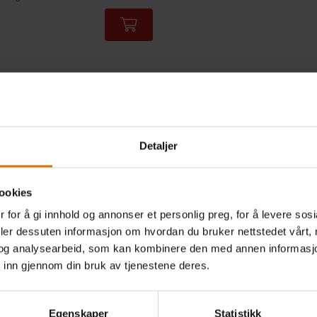
tions
Detaljer
ookies
ker på hvilken Weber som passer for deg? Få ekspertråd fra våre
butikken og finn din perfekte match.
 for å gi innhold og annonser et personlig preg, for å levere sos
deler dessuten informasjon om hvordan du bruker nettstedet vårt,
og analysearbeid, som kan kombinere den med annen informasjon d
Opplev grillene våre i butikk
 inn gjennom din bruk av tjenestene deres.
Egenskaper
Statistikk
Finn forhandler