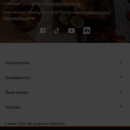
informasjon, vennligst les våre
personvernerklæring
.
Dette nettstedet er beskyttet av reCAPTCHA og Googles
personvernpolicy.
Tjenestevilkår
gjelder.
Virksomheten
Kundeservice
Reservedeler
Utforske
© Weber 2026. Alle rettigheter forbeholdt.