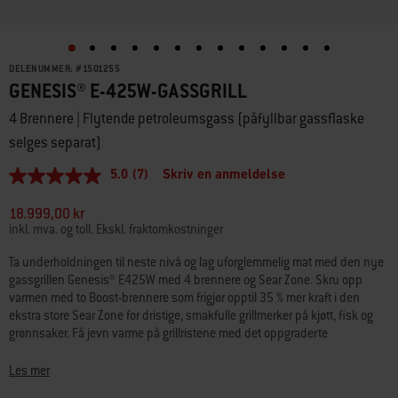
DELENUMMER:
#
1501255
GENESIS® E-425W-GASSGRILL
4 Brennere | Flytende petroleumsgass (påfyllbar gassflaske
selges separat)
5.0
(7)
Skriv en anmeldelse
5.0
av
5
18.999,00 kr
stjerner,
inkl. mva. og toll. Ekskl. fraktomkostninger
gjennomsnittlig
vurderingsverdi.
Ta underholdningen til neste nivå og lag uforglemmelig mat med den nye
Read
gassgrillen Genesis® E425W med 4 brennere og Sear Zone. Skru opp
7
Reviews.
varmen med to Boost-brennere som frigjør opptil 35 % mer kraft i den
Samme
ekstra store Sear Zone for dristige, smakfulle grillmerker på kjøtt, fisk og
sidelenke.
grønnsaker. Få jevn varme på grillristene med det oppgraderte
høyeffektive PureBlu-brennersystemet som tenner pålitelig og
opprettholder en jevn gasstrøm. Dra nytte av et lettlest digitalt termometer
Les mer
som lar deg se den nøyaktige temperaturen dag og natt. Utforsk nye