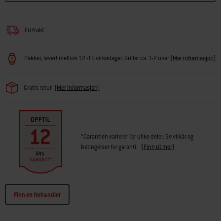
Fri frakt
Pakker, levert mellom 12 -15 virkedager. Griller ca. 1-2 uker
(
Mer informasjon
)
Gratis retur
(Mer informasjon)
*Garantien varierer for ulike deler. Se vilkår og
betingelser for garanti.
(
Finn ut mer
)
Finn en forhandler