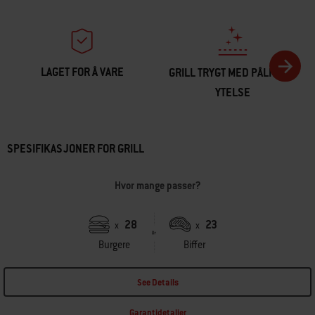
LAGET FOR Å VARE
GRILL TRYGT MED PÅLITELIG
YTELSE
SPESIFIKASJONER FOR GRILL
Hvor mange passer?
28
23
x
x
Burgere
Biffer
See Details
Garantidetaljer