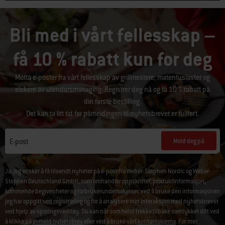
Bli med i vårt fellesskap –
få 10 % rabatt kun for deg
Motta e-poster fra vårt fellesskap av grillmestere, matentusiaster og
elskere av utendørsmatlaging. Registrer deg nå og få 10 % rabatt på
din første bestilling.
Det kan ta litt tid før påmeldingen til nyhetsbrevet er fullført.
Meld deg på
E-post
Ja, jeg ønsker å få tilsendt nyheter på e-post fra Weber-Stephen Nordic og Weber-
Stephen Deutschland GmbH, som omhandler oppskrifter, produktinformasjon,
kommende begivenheter og forbrukerundersøkelser, ved å bruke den informasjonen
jeg har oppgitt ved registrering og for å analysere min interaksjon med nyhetsbrevet
ved hjelp av sporingsverktøy. Du kan når som helst trekke tilbake samtykket ditt ved
å klikke på
avmeld nyhetsbrev
eller ved å bruke vårt
kontaktskjema
. For mer