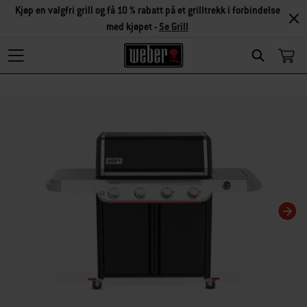
Kjøp en valgfri grill og få 10 % rabatt på et grilltrekk i forbindelse
med kjøpet -
Se Grill
Search
Hvis karusellbildet endres, endres gjeldende bilde for miniatyrbildekarusellen