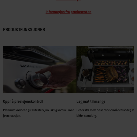
Informasjon fra produsenten
PRODUKTFUNKSJONER
Oppnå presisjonskontroll
Lag mat til mange
Premiumknottene gir slitesterk, nøyaktig kontroll med
Det ekstra store Sear Zone-området lar deg stek
jevn rotasjon.
biffer samtidig.