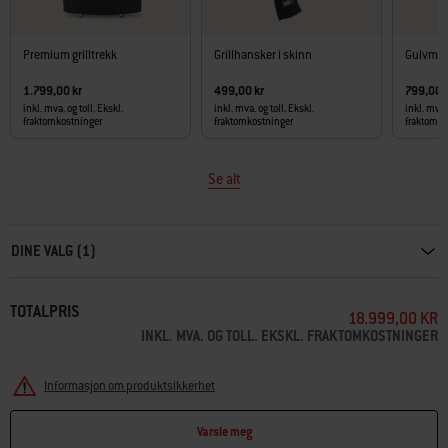
Premium grilltrekk
Grillhansker i skinn
Gulvmat
1.799,00 kr
499,00 kr
799,00 
inkl. mva. og toll. Ekskl.
inkl. mva. og toll. Ekskl.
inkl. mva. 
fraktomkostninger
fraktomkostninger
fraktomko
Se alt
Carousel containing list of product recommendations. Please use left and ar
DINE VALG (1)
TOTALPRIS
18.999,00 KR
INKL. MVA. OG TOLL. EKSKL. FRAKTOMKOSTNINGER
Informasjon om produktsikkerhet
Varsle meg