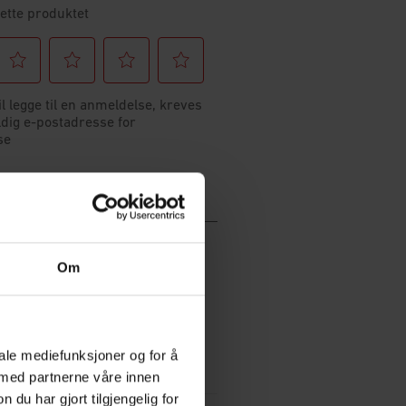
Om
iale mediefunksjoner og for å
 med partnerne våre innen
u har gjort tilgjengelig for