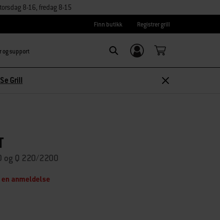
orsdag 8-16, fredag 8-15
Finn butikk
Registrer grill
r og support
Logg inn/
Search
Registrer deg
Se Grill
T
0 og Q 220/2200
 en anmeldelse