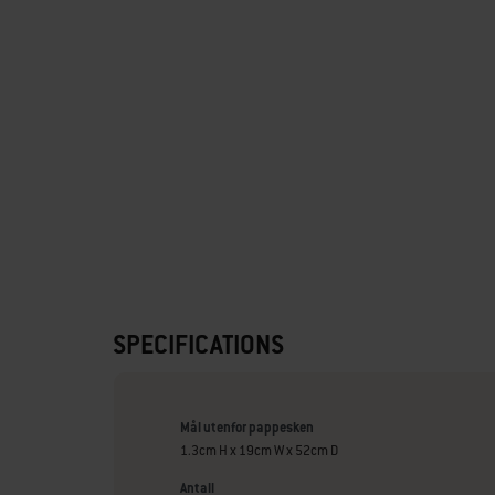
SPECIFICATIONS
Mål utenfor pappesken
1.3cm H x 19cm W x 52cm D
Antall