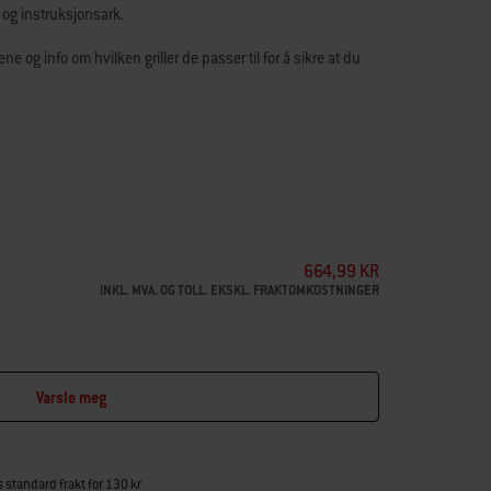
 og instruksjonsark.
e og info om hvilken griller de passer til for å sikre at du
er her for å
hjelpe
.
664,99 KR
INKL. MVA. OG TOLL. EKSKL. FRAKTOMKOSTNINGER
Varsle meg
s standard frakt for 130 kr