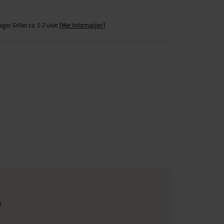
ger. Griller ca. 1-2 uker
(
Mer informasjon
)
l