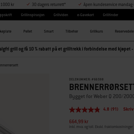
r 1000 kr
30 dagers returrett*
Åpen kundeservice mandag-t
ppskrift
Grillinspirasjon
Grillviden
e-Gavekort
Grillfinder
keplate
Pellet
Smart
Tilbehør
Grillkurs
Reservedele
lgfri grill og få 10 % rabatt på et grilltrekk i forbindelse med kjøpet -
ennerrørsett
DELENUMMER:
#
66598
BRENNERRØRSET
Bygget for Weber Q 200/200
4.8
(91)
Skriv
4.8
av
664,99 kr
5
stjerner,
inkl. mva. og toll. Ekskl. fraktomkostninger
gjennomsnittlig