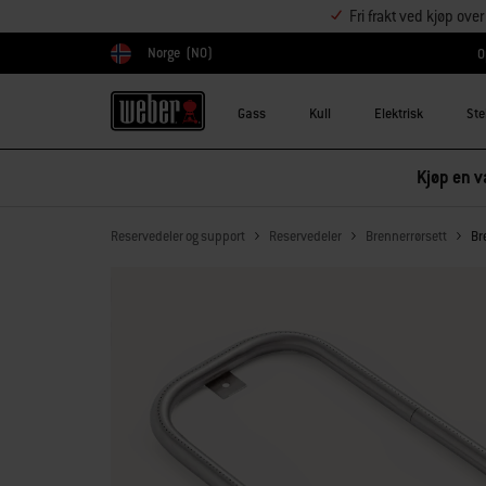
Fri frakt ved kjøp ove
Norge
(NO)
O
Velg land
Gass
Kull
Elektrisk
Ste
Kjøp en va
Reservedeler og support
Reservedeler
Brennerrørsett
Br