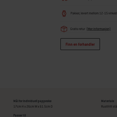
Pakker, levert mellom 12 -15 virkeda
Gratis retur
(Mer informasjon)
Finn en forhandler
Mål for individuell pappeske
Materiale
17cm H x 26cm W x 61.5cm D
Rustfritt stå
Passer til