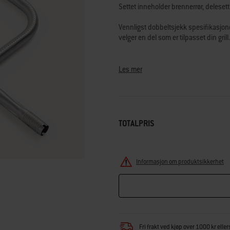
vurderingsverdi.
Settet inneholder brennerrør, delesett
Read
91
Vennligst dobbeltsjekk spesifikasjonen
Reviews.
Samme
velger en del som er tilpasset din grill.
sidelenke.
Spørsmål? Vårt team av grilleksperter 
Les mer
TOTALPRIS
Informasjon om produktsikkerhet
Fri frakt ved kjøp over 1000 kr eller