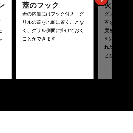
ニン
蓋のフック
火加減を
蓋の内側にはフック付き。グ
ダンパーを調
テ
リルの蓋を地面に置くことな
蓋を持ち上げ
た
く、グリル側面に掛けておく
度を調節でき
み
ことができます。
を完全に閉じ
れが断ち切ら
とができます