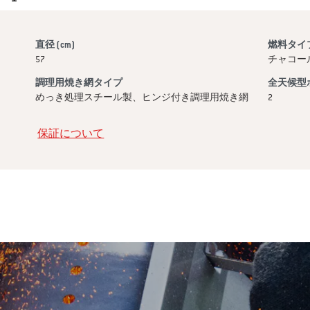
直径 (cm)
燃料タイ
57
チャコー
調理用焼き網タイプ
全天候型
めっき処理スチール製、ヒンジ付き調理用焼き網
2
保証について