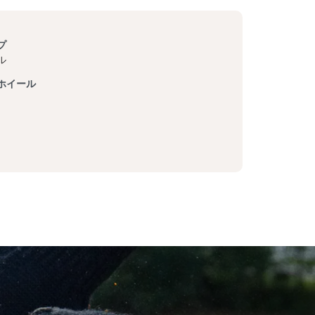
プ
ル
ホイール