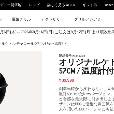
デミー開催地
レシピ
詳しく見る WEBER
ギフト券
Webe
ル
電気グリル
アクセサリー
グリルアカデミー
月6日(木)～2026年8月16日(日) ご注文は8月17日(月)より
ルケトル チャコールグリル57cm / 温度計付
製品番号
#
1341308
オリジナルケ
57CM / 温度計付
¥ 39,990
創業当時から変わらない、We
度計のついたNewバージョン
と食感を最大限に引き出します
ザインはBBQに優雅な雰囲気
人を招いたBBQパーティにも