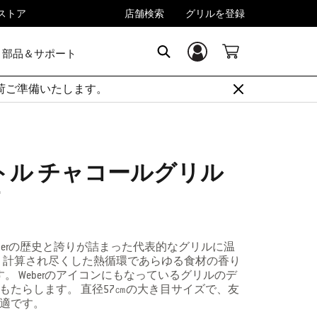
rストア
店舗検索
グリルを登録
部品＆サポート
ログイン／登録
Search
順次出荷ご準備いたします。
トル チャコールグリル
berの歴史と誇りが詰まった代表的なグリルに温
。 計算され尽くした熱循環であらゆる食材の香り
。 Weberのアイコンにもなっているグリルのデ
をもたらします。 直径57㎝の大き目サイズで、友
最適です。