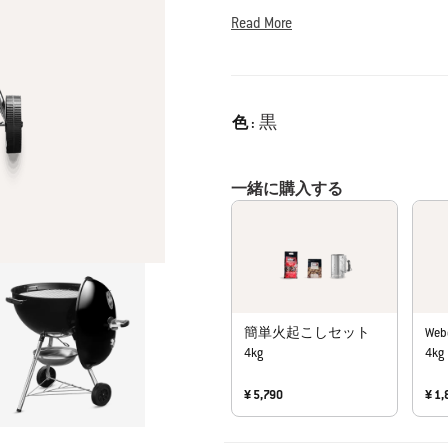
Read More
Color
黒
色 :
一緒に購入する
簡単火起こしセット
We
4kg
4kg
¥ 5,790
¥ 1,
Carousel containing list of product r