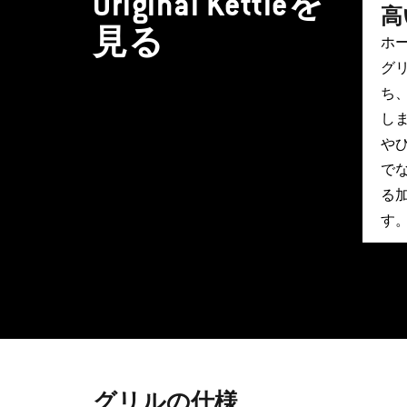
Original Kettleを
高
見る
ホ
グ
ち
し
や
で
る
す
グリルの仕様