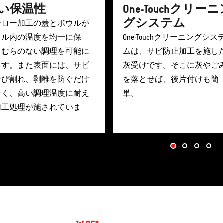
い保温性
One-Touchクリー
グシステム
ーロー加工の蓋とボウルが
リル内の温度を均一に保
One-Touchクリーニングシス
、むらのない調理を可能に
ムは、サビ防止加工を施し
ます。また表面には、サビ
灰受けです。そこに灰やご
ひび割れ、剥離を防ぐだけ
を落とせば、後片付けも簡
なく、高い調理温度に耐え
単。
加工処理が施されていま
。