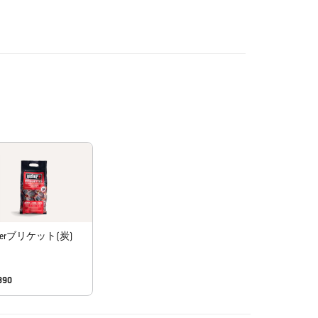
berブリケット(炭)
890
ecommendations. Please use left and arrows to navigate.