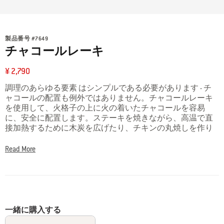
製品番号
#
7649
チャコールレーキ
¥ 2,790
調理のあらゆる要素 はシンプルである必要があります - チ
ャコールの配置も例外ではありません。チャコールレーキ
を使用して、火格子の上に火の着いたチャコールを容易
に、安全に配置します。ステーキを焼きながら、高温で直
接加熱するために木炭を広げたり、チキンの丸焼しを作り
ながら、2パイルごとに隔てたり、いずれにしても、自信を
もって気楽にやりましょう。
Read More
一緒に購入する