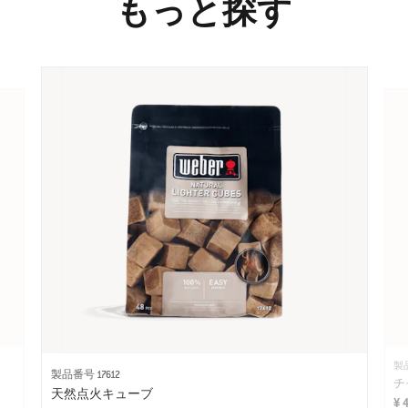
もっと探す
製品
製品番号 17612
チ
天然点火キューブ
¥ 