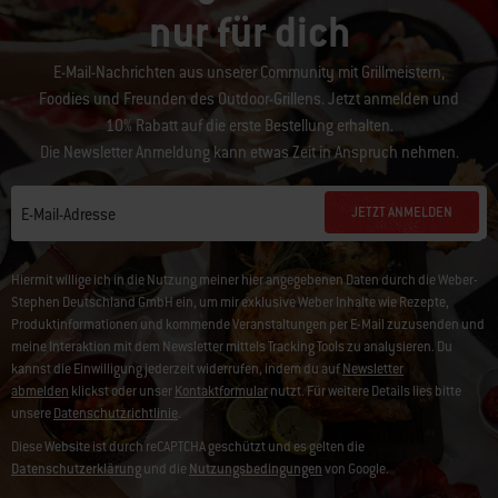
nur für dich
E-Mail-Nachrichten aus unserer Community mit Grillmeistern,
Foodies und Freunden des Outdoor-Grillens. Jetzt anmelden und
10% Rabatt auf die erste Bestellung erhalten.
Die Newsletter Anmeldung kann etwas Zeit in Anspruch nehmen.
JETZT ANMELDEN
E-Mail-Adresse
Hiermit willige ich in die Nutzung meiner hier angegebenen Daten durch die Weber-
Stephen Deutschland GmbH ein, um mir exklusive Weber Inhalte wie Rezepte,
Produktinformationen und kommende Veranstaltungen per E-Mail zuzusenden und
meine Interaktion mit dem Newsletter mittels Tracking Tools zu analysieren. Du
kannst die Einwilligung jederzeit widerrufen, indem du auf
Newsletter
abmelden
klickst oder unser
Kontaktformular
nutzt. Für weitere Details lies bitte
unsere
Datenschutzrichtlinie
.
Diese Website ist durch reCAPTCHA geschützt und es gelten die
Datenschutzerklärung
und die
Nutzungsbedingungen
von Google.