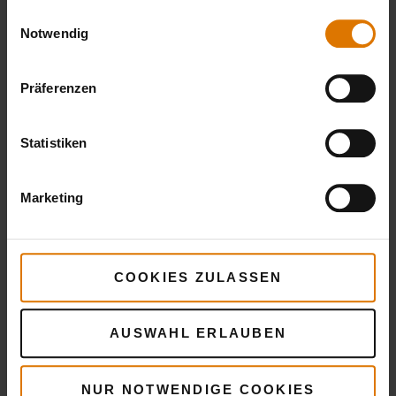
gesammelt haben.
Einwilligungsauswahl
Notwendig
Präferenzen
Statistiken
Marketing
LIEBER DOCH
COOKIES ZULASSEN
einen Holzkohlegrill?
AUSWAHL ERLAUBEN
Sich zwischen einem Holzkohlegrill oder
NUR NOTWENDIGE COOKIES