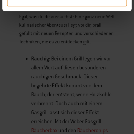
Gasgrill zu entscheiden, ist eine Sache des
persönlichen Geschmacks und der Vorlieben.
Egal, was du dir aussuchst: Eine ganz neue Welt
kulinarischer Abenteuer liegt vor dir, prall
gefüllt mit neuen Rezepten und verschiedenen
Techniken, die es zu entdecken gilt.
Rauchig:
Bei einem Grill legen wir vor
allem Wert auf diesen besonderen
rauchigen Geschmack. Dieser
begehrte Effekt kommt von dem
Rauch, der entsteht, wenn Holzkohle
verbrennt. Doch auch mit einem
Gasgrill lässt sich dieser Effekt
erreichen. Mit der Weber Gasgrill
Räucherbox
und den
Räucherchips