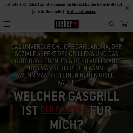
Erhalte 10% Rabatt auf die passende Abdeckhaube beim Grillkauf
(alle Grillmodelle) -
Grills entdecken
SEARCH
DAS UNVERGLEICHLICHE GRILLAROMA, DER
SOZIALE ASPEKT DES GRILLENS UND DAS
OUTDOOR-LEBEN: ES GIBT SO VIELES AUF
DAS MAN SICH FREUEN KANN,
WENN MAN SICH EINEN NEUEN GRILL
KAUFT!
WELCHER GASGRILL
IST
FÜR
DER RICHTIGE
MICH?