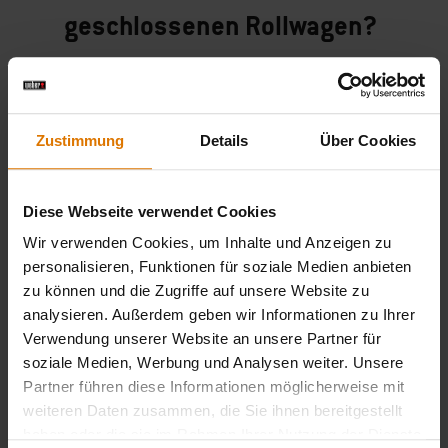
geschlossenen Rollwagen?
Bei der Entscheidung, ob du einen Gasgrill mit
einem offenen oder geschlossenen Rollwagen
Zustimmung
Details
Über Cookies
nehmen solltest, kommt es hauptsächlich
darauf an, wie bequem du es haben möchtest.
Bei einem geschlossenen Rollwagen kannst du
Diese Webseite verwendet Cookies
dein gesamtes Grillwerkzeug gut geschützt
Wir verwenden Cookies, um Inhalte und Anzeigen zu
darin aufbewahren, ohne es im Regen stehen zu
personalisieren, Funktionen für soziale Medien anbieten
lassen. Bei einem offenen Rollwagen hast du
zu können und die Zugriffe auf unsere Website zu
analysieren. Außerdem geben wir Informationen zu Ihrer
dagegen dein
Zubehör
schnell zur Hand.
Verwendung unserer Website an unsere Partner für
soziale Medien, Werbung und Analysen weiter. Unsere
Partner führen diese Informationen möglicherweise mit
weiteren Daten zusammen, die Sie ihnen bereitgestellt
haben oder die sie im Rahmen Ihrer Nutzung der Dienste