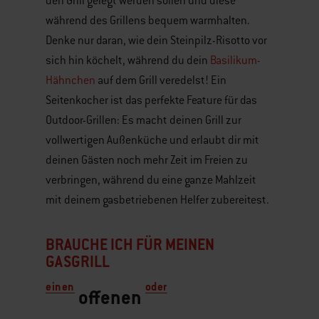
den Grill gelegt werden sollen und diese
während des Grillens bequem warmhalten.
Denke nur daran, wie dein Steinpilz-Risotto vor
sich hin köchelt, während du dein
Basilikum-
Hähnchen
auf dem Grill veredelst! Ein
Seitenkocher ist das perfekte Feature für das
Outdoor-Grillen: Es macht deinen Grill zur
vollwertigen Außenküche und erlaubt dir mit
deinen Gästen noch mehr Zeit im Freien zu
verbringen, während du eine ganze Mahlzeit
mit deinem gasbetriebenen Helfer zubereitest.
BRAUCHE ICH FÜR MEINEN
GASGRILL
einen
oder
offenen