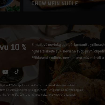
CHOW MEIN NUDLE
evu 10 %
E-mailové novinky od naší komunity grillmaster
nyní a získejte 10% slevu na svou první objed
Přihlášení k odběru newsletteru může chvíli tr
phen CZ&SK spol. s r.o., ve kterých najdu exkluzivní obsah od
stech a akcích a spotřebitelský průzkum. Svůj souhlas můžete kdykoli
tního formuláře
. Další podrobnosti naleznete v našich
zásadách