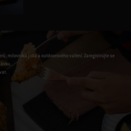
Papriky plněné Quinou
ů, milovníků jídla a outdoorového vaření. Zaregistrujte se
návku.
vat.