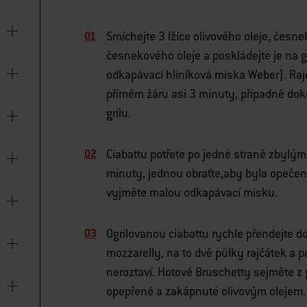
Smíchejte 3 lžíce olivového oleje, česnek
česnekového oleje a poskládejte je na gr
odkapávací hliníková miska Weber). Raj
přímém žáru asi 3 minuty, případně do
grilu.
Ciabattu potřete po jedné straně zbylým
minuty, jednou obraťte,aby byla opečená
vyjměte malou odkapávací misku.
Ogrilovanou ciabattu rychle přendejte d
mozzarelly, na to dvě půlky rajčátek a p
neroztaví. Hotové Bruschetty sejměte z g
opepřené a zakápnuté olivovým olejem.