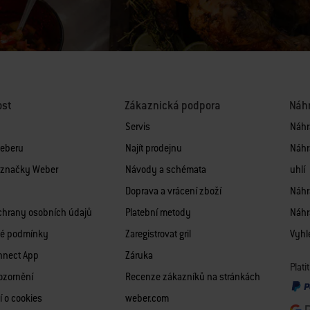
ost
Zákaznická podpora
Náhr
Servis
Náhra
Weberu
Najít prodejnu
Náhr
i značky Weber
Návody a schémata
uhlí
Doprava a vrácení zboží
Náhra
chrany osobních údajů
Platební metody
Náhra
é podmínky
Zaregistrovat gril
Vyhle
nnect App
Záruka
Plat
ozornění
Recenze zákazníků na stránkách
í o cookies
weber.com