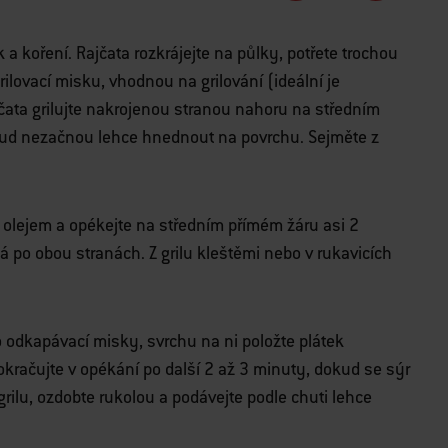
 a koření. Rajčata rozkrájejte na půlky, potřete trochou
ilovací misku, vhodnou na grilování (ideální je
čata grilujte nakrojenou stranou nahoru na středním
kud nezačnou lehce hnednout na povrchu. Sejměte z
 olejem a opékejte na středním přímém žáru asi 2
 po obou stranách. Z grilu kleštěmi nebo v rukavicích
o odkapávací misky, svrchu na ni položte plátek
okračujte v opékání po další 2 až 3 minuty, dokud se sýr
rilu, ozdobte rukolou a podávejte podle chuti lehce