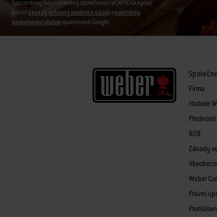
Tyto stránky jsou chráněny společností reCAPTCHA a platí
pro ně
zásady ochrany osobních údajů
a
podmínky
poskytování služeb
společnosti Google.
Společn
Firma
Historie 
Přednost
B2B
Zásady o
Všeobecn
Weber Co
Právní up
Prohlášen