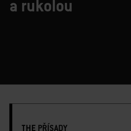
a rukolou
THE
PŘÍSADY