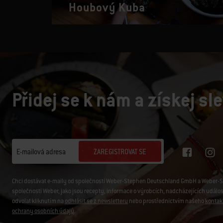
Houbový Kuba
Přidej se k nám a získej sl
ZAREGISTROVAT SE
E-mailová adresa
Chci dostávat e-maily od společnosti Weber-Stephen Deutschland GmbH a Weber-Ste
společnosti Weber, jako jsou recepty, informace o výrobcích, nadcházejících událo
odvolat kliknutím na
odhlásit se z newsletteru
nebo prostřednictvím našeho
kontak
ochrany osobních údajů
.