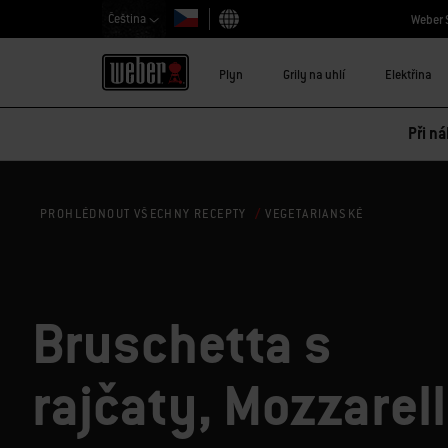
Čeština
Weber 
Vybrat zemi
Plyn
Grily na uhlí
Elektřina
Při ná
VEGETARIANSKÉ
PROHLÉDNOUT VŠECHNY RECEPTY
Bruschetta s
rajčaty, Mozzarel