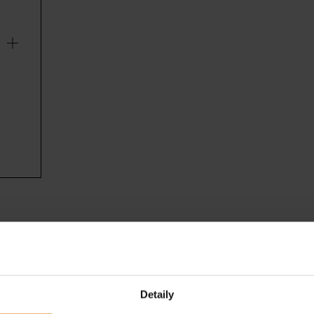
Co potřebujete?
Doporučené nástroje
Detaily