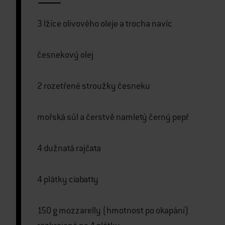
3 lžíce olivového oleje a trocha navíc
česnekový olej
2 rozetřené stroužky česneku
mořská sůl a čerstvě namletý černý pepř
4 dužnatá rajčata
4 plátky ciabatty
150 g mozzarelly (hmotnost po okapání)