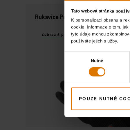
Tato webová stránka použív
Rukavice Premium
K personalizaci obsahu a re
cookie. Informace o tom, jak
tyto údaje mohou zkombinovat
Zobrazit podrobnosti
používáte jejich služby.
Výběr
Nutné
souhlasu
POUZE NUTNÉ CO