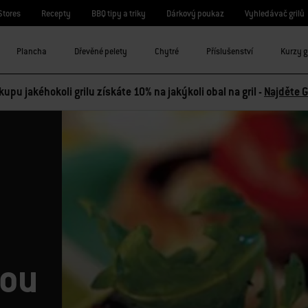
Stores
Recepty
BBQ tipy a triky
Dárkový poukaz
Vyhledávač grilů
Plancha
Dřevěné pelety
Chytré
Příslušenství
Kurzy g
kupu jakéhokoli grilu získáte 10% na jakýkoli obal na gril -
Najděte G
lou