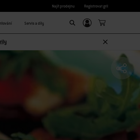
Najít prodejnu
Registrovat gril
rilování
Servis a díly
Registrace/
SEARCH
Přihlášení
rily