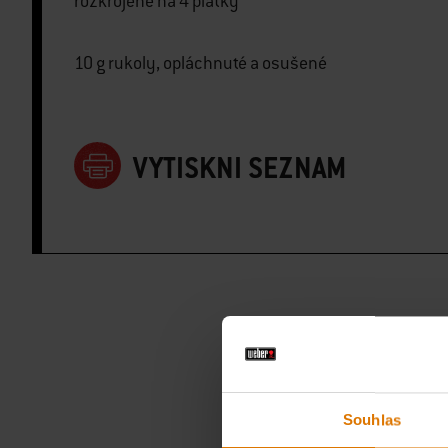
rozkrojené na 4 plátky
10 g rukoly, opláchnuté a osušené
VYTISKNI SEZNAM
Souhlas