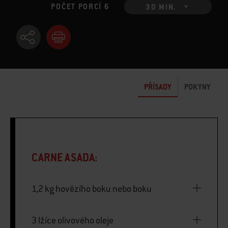
POČET PORCÍ 6
30 MIN.
PŘÍSADY
POKYNY
CARNE ASADA:
1,2 kg hovězího boku nebo boku
3 lžíce olivového oleje