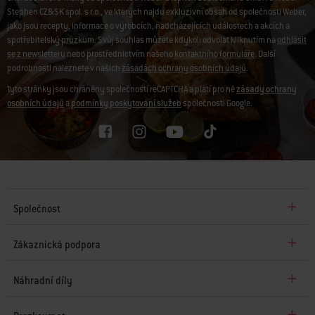
Stephen CZ&SK spol. s r.o., ve kterých najdu exkluzivní obsah od společnosti Weber,
jako jsou recepty, informace o výrobcích, nadcházejících událostech a akcích a
spotřebitelský průzkum. Svůj souhlas můžete kdykoli odvolat kliknutím na
odhlásit
se z newsletteru
nebo prostřednictvím našeho
kontaktního formuláře
. Další
podrobnosti naleznete v našich
zásadách ochrany osobních údajů
.
Tyto stránky jsou chráněny společností reCAPTCHA a platí pro ně
zásady ochrany
osobních údajů
a
podmínky poskytování služeb
společnosti Google.
Společnost
Zákaznická podpora
Náhradní díly