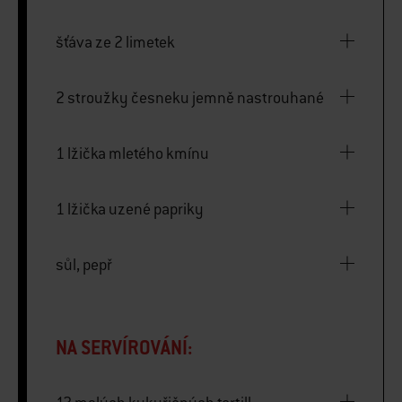
šťáva ze 2 limetek
2 stroužky česneku jemně nastrouhané
1 lžička mletého kmínu
1 lžička uzené papriky
sůl, pepř
NA SERVÍROVÁNÍ: