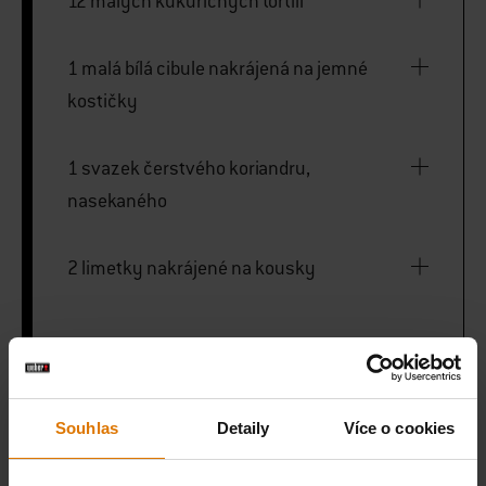
12 malých kukuřičných tortill
1 malá bílá cibule nakrájená na jemné
kostičky
1 svazek čerstvého koriandru,
nasekaného
2 limetky nakrájené na kousky
Weber Q
Souhlas
Detaily
Více o cookies
Weber BBQ rukavice