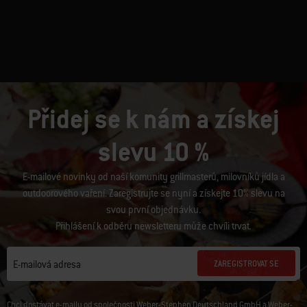
Přidej se k nám a získej
slevu 10 %
E-mailové novinky od naší komunity grillmasterů, milovníků jídla a
outdoorového vaření. Zaregistrujte se nyní a získejte 10% slevu na
svou první objednávku.
Přihlášení k odběru newsletteru může chvíli trvat.
ZAREGISTROVAT SE
E-mailová adresa
Chci dostávat e-maily od společnosti Weber-Stephen Deutschland GmbH a Weber-