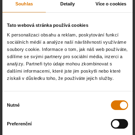
Souhlas
Detaily
Více o cookies
ZAREGISTRUJTE SVŮJ GRIL
Získejte rychlý a snadný přístup k návodům, náhradním dílům a záruce...
Tato webová stránka používá cookies
K personalizaci obsahu a reklam, poskytování funkcí
sociálních médií a analýze naší návštěvnosti využíváme
soubory cookie. Informace o tom, jak náš web používáte,
EXKLUZIVNÍ PRODUKTY
sdílíme se svými partnery pro sociální média, inzerci a
analýzy. Partneři tyto údaje mohou zkombinovat s
Buďte první, kdo se dozví o nových a exkluzivních produktech
dalšími informacemi, které jste jim poskytli nebo které
získali v důsledku toho, že používáte jejich služby.
Výběr
NOVÉ RECEPTY
Nutné
souhlasu
Získejte naše nejnovější recepty
Preferenční