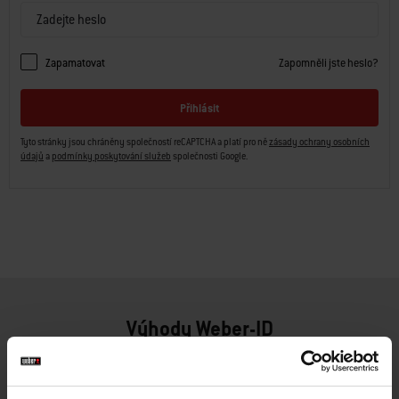
Zapamatovat
Zapomněli jste heslo?
Přihlásit
Tyto stránky jsou chráněny společností reCAPTCHA a platí pro ně
zásady ochrany osobních
údajů
a
podmínky poskytování služeb
společnosti Google.
Výhody Weber-ID