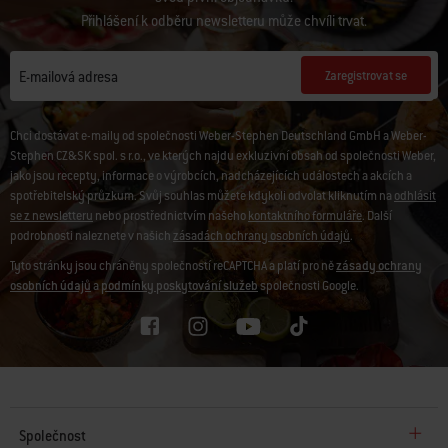
Přihlášení k odběru newsletteru může chvíli trvat.
Zaregistrovat se
E-mailová adresa
Chci dostávat e-maily od společnosti Weber-Stephen Deutschland GmbH a Weber-
Stephen CZ&SK spol. s r.o., ve kterých najdu exkluzivní obsah od společnosti Weber,
jako jsou recepty, informace o výrobcích, nadcházejících událostech a akcích a
spotřebitelský průzkum. Svůj souhlas můžete kdykoli odvolat kliknutím na
odhlásit
se z newsletteru
nebo prostřednictvím našeho
kontaktního formuláře
. Další
podrobnosti naleznete v našich
zásadách ochrany osobních údajů
.
Tyto stránky jsou chráněny společností reCAPTCHA a platí pro ně
zásady ochrany
osobních údajů
a
podmínky poskytování služeb
společnosti Google.
Společnost