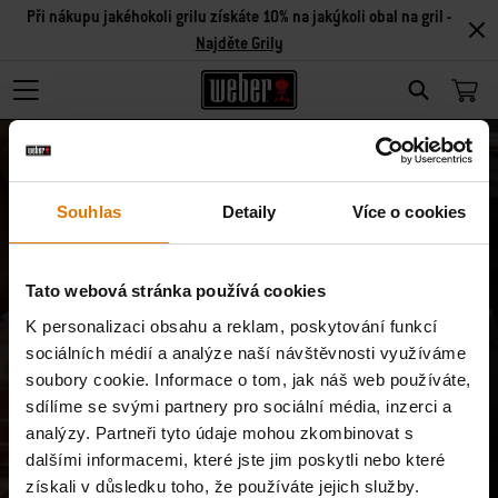
Při nákupu jakéhokoli grilu získáte 10% na jakýkoli obal na gril -
Najděte Grily
Search
Souhlas
Detaily
Více o cookies
Tato webová stránka používá cookies
Odhlásit odběr
K personalizaci obsahu a reklam, poskytování funkcí
sociálních médií a analýze naší návštěvnosti využíváme
Nechci již dostávat speciální nabídky produktů/
soubory cookie. Informace o tom, jak náš web používáte,
sdílíme se svými partnery pro sociální média, inzerci a
služeb.
analýzy. Partneři tyto údaje mohou zkombinovat s
dalšími informacemi, které jste jim poskytli nebo které
E-mailová adresa
získali v důsledku toho, že používáte jejich služby.