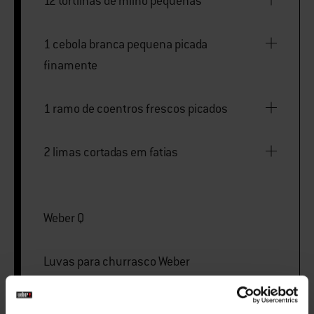
12 tortilhas de milho pequenas
1 cebola branca pequena picada
finamente
1 ramo de coentros frescos picados
2 limas cortadas em fatias
Weber Q
Luvas para churrasco Weber