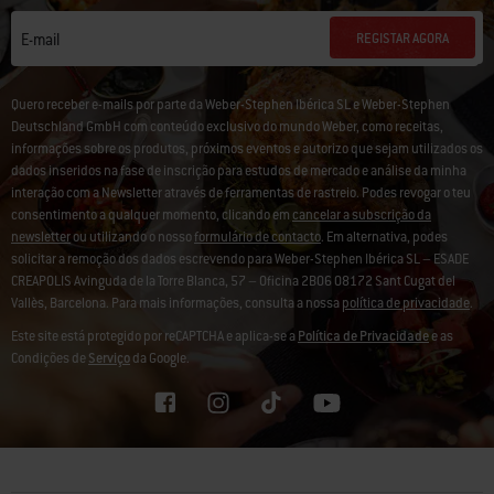
REGISTAR AGORA
E-mail
Quero receber e-mails por parte da Weber-Stephen Ibérica SL e Weber-Stephen
Deutschland GmbH com conteúdo exclusivo do mundo Weber, como receitas,
informações sobre os produtos, próximos eventos e autorizo que sejam utilizados os
dados inseridos na fase de inscrição para estudos de mercado e análise da minha
interação com a Newsletter através de ferramentas de rastreio. Podes revogar o teu
consentimento a qualquer momento, clicando em
cancelar a subscrição da
newsletter
ou utilizando o nosso
formulário de contacto
. Em alternativa, podes
solicitar a remoção dos dados escrevendo para Weber-Stephen Ibérica SL – ESADE
CREAPOLIS Avinguda de la Torre Blanca, 57 – Oficina 2B06 08172 Sant Cugat del
Vallès, Barcelona. Para mais informações, consulta a nossa
política de privacidade
.
Este site está protegido por reCAPTCHA e aplica-se a
Política de Privacidade
e as
Condições de
Serviço
da Google.