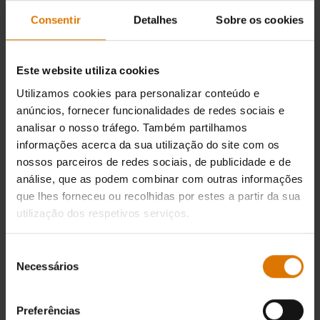
IMPRIMIR ESTA LISTA
Consentir
Detalhes
Sobre os cookies
Este website utiliza cookies
Utilizamos cookies para personalizar conteúdo e
anúncios, fornecer funcionalidades de redes sociais e
analisar o nosso tráfego. Também partilhamos
Preparação
informações acerca da sua utilização do site com os
Acessórios
nossos parceiros de redes sociais, de publicidade e de
análise, que as podem combinar com outras informações
recomendados
que lhes forneceu ou recolhidas por estes a partir da sua
utilização dos respetivos serviços.
Seleção
Necessários
de
consentimento
Preferências