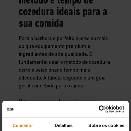
método e tempo de
cozedura ideais para a
sua comida
Para o barbecue perfeito é preciso mais
do que equipamento premium e
ingredientes de alta qualidade. É
fundamental usar o método de cozedura
certo e selecionar o tempo mais
adequado. A tabela seguinte é um guia
geral concebido para o ajudar.
Note que estes valores são apenas
referências. O tempo de cozedura exato
dependerá de inúmeros fatores que não
Consentir
Detalhes
Sobre os cookies
podem ser aqui considerados, como o