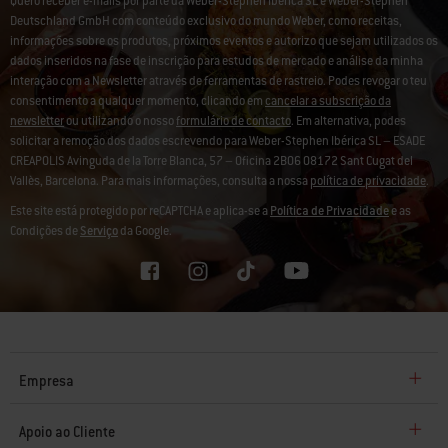
Quero receber e-mails por parte da Weber-Stephen Ibérica SL e Weber-Stephen
Deutschland GmbH com conteúdo exclusivo do mundo Weber, como receitas,
informações sobre os produtos, próximos eventos e autorizo que sejam utilizados os
dados inseridos na fase de inscrição para estudos de mercado e análise da minha
interação com a Newsletter através de ferramentas de rastreio. Podes revogar o teu
consentimento a qualquer momento, clicando em
cancelar a subscrição da
newsletter
ou utilizando o nosso
formulário de contacto
. Em alternativa, podes
solicitar a remoção dos dados escrevendo para Weber-Stephen Ibérica SL – ESADE
CREAPOLIS Avinguda de la Torre Blanca, 57 – Oficina 2B06 08172 Sant Cugat del
Vallès, Barcelona. Para mais informações, consulta a nossa
política de privacidade
.
Este site está protegido por reCAPTCHA e aplica-se a
Política de Privacidade
e as
Condições de
Serviço
da Google.
Empresa
Apoio ao Cliente