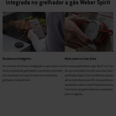
integrada no grelhador a gás Weber Spirit
Barbecue inteligente
Mais calor na Sear Zone
Os controlos intuitivos, a integração na aplicação e uma
Os nossos grelhadores a gás Spirit® de 4 que
linha completa de grelhadores e acessórios permitem-
em aço inoxidável incluem uma Sear Zone e
lhe concentrar-se no que é realmente importante:
queimador lateral. Gire os botões do queimad
grelhados inesquecíveis.
até ao modo Boost para 40% mais potência e, 
aumentar o calor na maior Sear Zone da sua ca
Crie marcas de grelha intensas e saborosas e
peixe e vegetais.