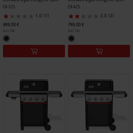
EX-325
EX-425
1.0
(1)
2.0
(2)
699,00 €
799,00 €
incl. IVA
incl. IVA
Color Options
Color Options
Preto
Preto