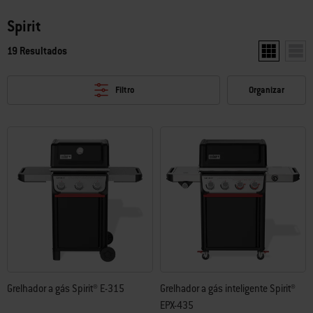
Spirit
19 Resultados
Mostrar dois
Most
Filtro
Organizar
Grelhador a gás Spirit® E-315
Grelhador a gás inteligente Spirit®
EPX-435