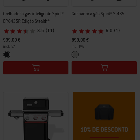
Grelhador a gás inteligente Spirit®
Grelhador a gás Spirit® S-435
EPX-435R Edição Stealth®
3.5
(11)
5.0
(1)
999,00 €
899,00 €
incl. IVA
incl. IVA
Color Options
Color Options
Preto
Aço Inoxidável