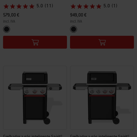
5.0
(11)
5.0
(1)
579,00 €
949,00 €
incl. IVA
incl. IVA
Color Options
Color Options
Preto
Preto
Grelhador a gás inteligente Spirit®
Grelhador a gás inteligente Spirit®