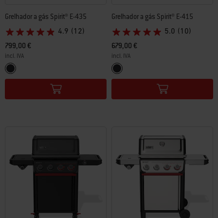
Grelhador a gás Spirit® E-435
Grelhador a gás Spirit® E-415
4.9
(12)
5.0
(10)
799,00 €
679,00 €
incl. IVA
incl. IVA
Color Options
Color Options
Preto
Preto