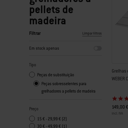
pellets de
madeira
Filtrar
Limpar filtros
Ao selecionar qualquer um dos filtros, a página será atuali
Em stock apenas
Tipo
Grelhas 
Peças de substituição
WEBER 
Peças sobresselentes para
grelhadores a pellets de madeira
149,00 
Preço
incl. IVA
15 € - 29,99 € (2)
Color Op
30 € - 49,99 € (1)