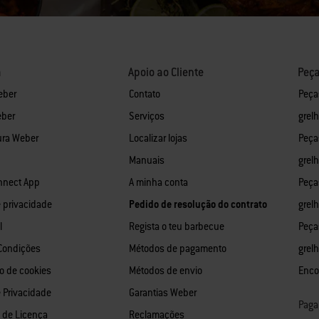
a
Apoio ao Cliente
Peça
eber
Contato
Peça
eber
Serviços
grel
ura Weber
Localizar lojas
Peça
Manuais
grel
nnect App
A minha conta
Peça
e privacidade
Pedido de resolução do contrato
grelh
l
Regista o teu barbecue
Peça
Condições
Métodos de pagamento
grel
o de cookies
Métodos de envio
Enco
e Privacidade
Garantias Weber
Paga
o de Licença
Reclamações