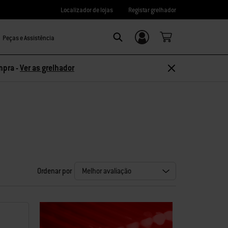
Localizador de lojas
Registar grelhador
Peças e Assistência
Login/Registo
Search
mpra -
Ver as grelhador
Ordenar por