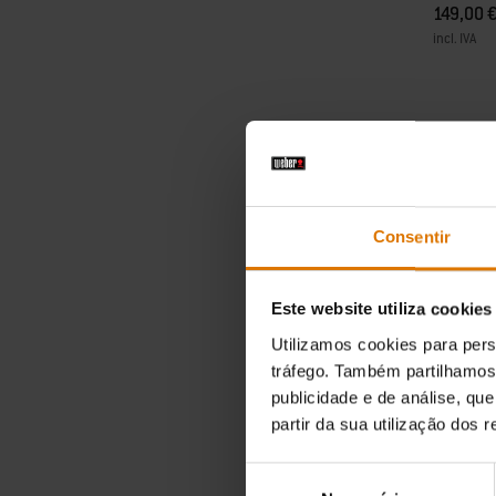
149,00 
incl. IVA
Color Op
Consentir
Este website utiliza cookies
Utilizamos cookies para pers
tráfego. Também partilhamos 
publicidade e de análise, q
TOP-SE
partir da sua utilização dos 
Recipien
Seleção