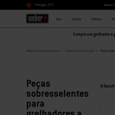
Portugal
(PT)
Weber S
Escolher país
Gás
Carvão
Elétrico
Pl
Compre um grelhador e 
Todos Peças e Assistência
Peças de substituição
Peças sobre
Peças
8 Resul
sobresselentes
para
grelhadores a