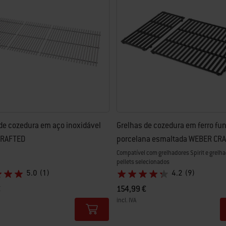
zada com novos resultados.
de cozedura em aço inoxidável
Grelhas de cozedura em ferro fun
CRAFTED
porcelana esmaltada WEBER CR
Compatível com grelhadores Spirit e grelha
pellets selecionados
5.0
(1)
4.2
(9)
€
154,99 €
incl. IVA
tions
Color Options