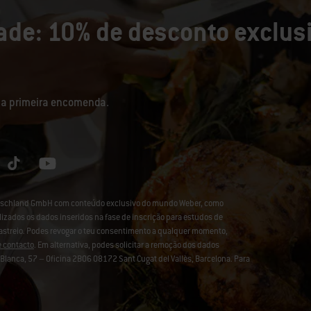
de: 10% de desconto exclusi
sua primeira encomenda.
eutschland GmbH com conteúdo exclusivo do mundo Weber, como
lizados os dados inseridos na fase de inscrição para estudos de
rastreio. Podes revogar o teu consentimento a qualquer momento,
e contacto
. Em alternativa, podes solicitar a remoção dos dados
lanca, 57 – Oficina 2B06 08172 Sant Cugat del Vallès, Barcelona. Para