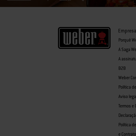
Empres
Porquê W
A Saga W
A assinat
B2B
Weber Co
Política d
Aviso lega
Termos e 
Declaraçã
Política d
e Contrat