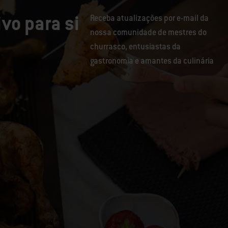
vo para si
Receba atualizações por e-mail da
nossa comunidade de mestres do
churrasco, entusiastas da
gastronomia e amantes da culinária