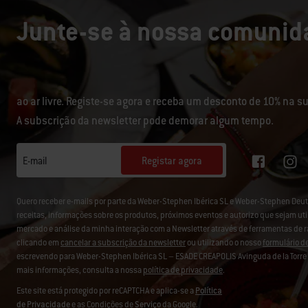
Junte-se à nossa comunida
ao ar livre. Registe-se agora e receba um desconto de 10% na 
A subscrição da newsletter pode demorar algum tempo.
Registar agora
E-mail
Quero receber e-mails por parte da Weber-Stephen Ibérica SL e Weber-Stephen D
receitas, informações sobre os produtos, próximos eventos e autorizo que sejam uti
mercado e análise da minha interação com a Newsletter através de ferramentas de 
clicando em
cancelar a subscrição da newsletter
ou utilizando o nosso
formulário d
escrevendo para Weber-Stephen Ibérica SL – ESADE CREAPOLIS Avinguda de la Torre B
mais informações, consulta a nossa
política de privacidade
.
Este site está protegido por reCAPTCHA e aplica-se a
Política
de Privacidade
e as Condições de
Serviço
da Google.