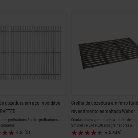
de cozedura em aço inoxidável
Grelha de cozedura em ferro fund
CRAFTED
revestimento esmaltado Weber
com grelhadores Spirit e grelhadores a
Criada para os grelhadores a pellets de ma
lecionados
SmokeFire EX4 e EX6 e os grelhadores a...
4.8
(5)
4.5
(36)