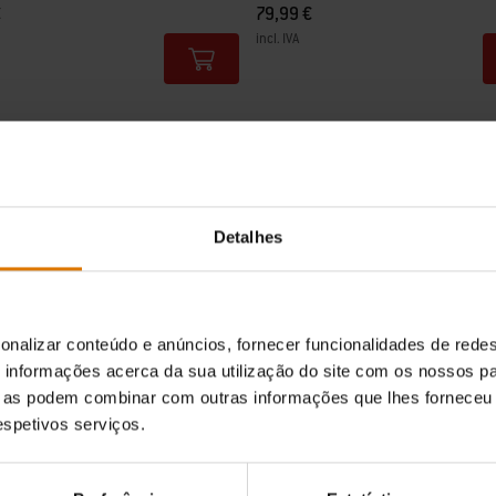
€
79,99 €
incl. IVA
tions
Color Options
Detalhes
onalizar conteúdo e anúncios, fornecer funcionalidades de redes
informações acerca da sua utilização do site com os nossos pa
ue as podem combinar com outras informações que lhes forneceu 
LLER
respetivos serviços.
tes de recolha
Vela de incandescência