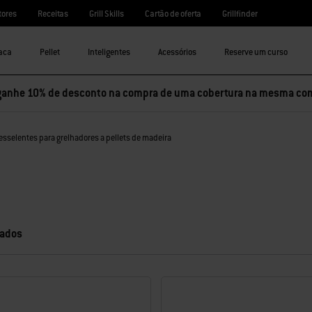
tores
Receitas
Grill Skills
Cartão de oferta
Grillfinder
aca
Pellet
Inteligentes
Acessórios
Reserve um curso
ganhe 10% de desconto na compra de uma cobertura na mesma co
sselentes para grelhadores a pellets de madeira
tados