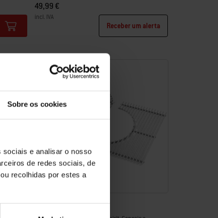
49,99 €
incl. IVA
Receber um alerta
Color Options
Sobre os cookies
 sociais e analisar o nosso
rceiros de redes sociais, de
ou recolhidas por estes a
Grelhas de cozedura