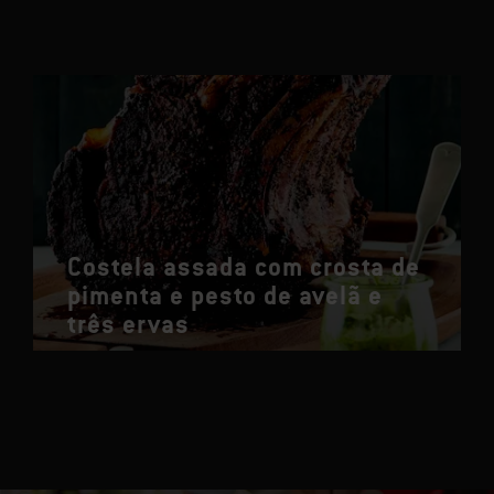
Costela assada com crosta de
pimenta e pesto de avelã e
três ervas