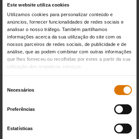
Este website utiliza cookies
Preparação
Utilizamos cookies para personalizar conteúdo e
Acessórios
anúncios, fornecer funcionalidades de redes sociais e
analisar o nosso tráfego. Também partilhamos
informações acerca da sua utilização do site com os
recomendados
nossos parceiros de redes sociais, de publicidade e de
análise, que as podem combinar com outras informações
que lhes forneceu ou recolhidas por estes a partir da sua
Caixa para
iGrill Mini
iGrill 3
utilização dos respetivos serviços.
74,99 €
125,99 €
defumar
56,24 €
94,49 €
incl. IVA
in
Seleção
Necessários
Ver
de
Ver
Ver
detalhes
consentimento
detalhes
deta
Preferências
Estatísticas