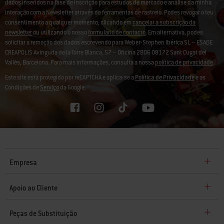
dados inseridos na fase de inscrição para estudos de mercado e análise da minha
interação com a Newsletter através de ferramentas de rastreio. Podes revogar o teu
consentimento a qualquer momento, clicando em
cancelar a subscrição da
newsletter
ou utilizando o nosso
formulário de contacto
. Em alternativa, podes
solicitar a remoção dos dados escrevendo para Weber-Stephen Ibérica SL – ESADE
CREAPOLIS Avinguda de la Torre Blanca, 57 – Oficina 2B06 08172 Sant Cugat del
Vallès, Barcelona. Para mais informações, consulta a nossa
política de privacidade
.
Este site está protegido por reCAPTCHA e aplica-se a
Política de Privacidade
e as
Condições de
Serviço
da Google.
Empresa
Apoio ao Cliente
Peças de Substituição