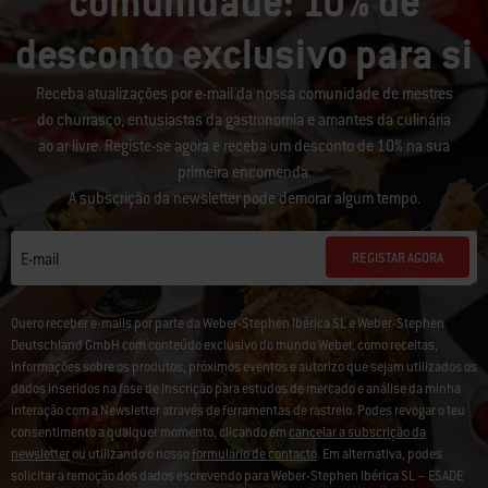
comunidade: 10% de
desconto exclusivo para si
Receba atualizações por e-mail da nossa comunidade de mestres
do churrasco, entusiastas da gastronomia e amantes da culinária
ao ar livre. Registe-se agora e receba um desconto de 10% na sua
primeira encomenda.
A subscrição da newsletter pode demorar algum tempo.
REGISTAR AGORA
E-mail
Quero receber e-mails por parte da Weber-Stephen Ibérica SL e Weber-Stephen
Deutschland GmbH com conteúdo exclusivo do mundo Weber, como receitas,
informações sobre os produtos, próximos eventos e autorizo que sejam utilizados os
dados inseridos na fase de inscrição para estudos de mercado e análise da minha
interação com a Newsletter através de ferramentas de rastreio. Podes revogar o teu
consentimento a qualquer momento, clicando em
cancelar a subscrição da
newsletter
ou utilizando o nosso
formulário de contacto
. Em alternativa, podes
solicitar a remoção dos dados escrevendo para Weber-Stephen Ibérica SL – ESADE