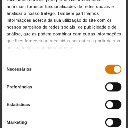
anúncios, fornecer funcionalidades de redes sociais e
recomendados
analisar o nosso tráfego. Também partilhamos
informações acerca da sua utilização do site com os
nossos parceiros de redes sociais, de publicidade e de
Grelha para
Conjunto de
Conjunt
análise, que as podem combinar com outras informações
que lhes forneceu ou recolhidas por estes a partir da sua
assados
brincar de
básico p
utilização dos respetivos serviços.
acessórios
placa
Ver
para
detalhes
Seleção
Ver
grelhador
Necessários
de
deta
consentimento
Ver
detalhes
Preferências
Estatísticas
Marketing