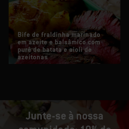
Bife de fraldinha marinado
em azeite e balsâmico com
purê de batata e aioli de
azeitonas
Junte-se à nossa