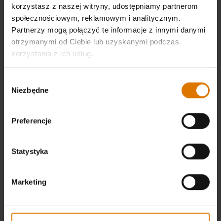
Zalecane narzędzia
korzystasz z naszej witryny, udostępniamy partnerom
społecznościowym, reklamowym i analitycznym.
Partnerzy mogą połączyć te informacje z innymi danymi
otrzymanymi od Ciebie lub uzyskanymi podczas
Pojemnik na
Drewienka
korzystania z ich usług.
drewienka
do wędzenia
do wędzenia
- wołowina
Wybór
Niezbędne
zgody
Wyświetl
Wyświetl
szczegóły
szczegóły
Preferencje
Statystyka
Marketing