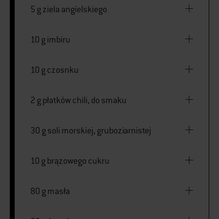
5 g ziela angielskiego
10 g imbiru
10 g czosnku
2 g płatków chili, do smaku
30 g soli morskiej, gruboziarnistej
10 g brązowego cukru
80 g masła