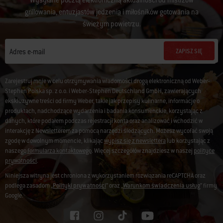
Wysyłane pocztą elektroniczną aktualności od mistrzów
grillowania, entuzjastów jedzenia i miłośników gotowania na
świeżym powietrzu.
ZAPISZ SIĘ
Adres e-mail
Zarejestruj mnie w celu otrzymywania wiadomości drogą elektroniczną od Weber-
Stephen Polska sp. z o.o. i Weber-Stephen Deutschland GmbH, zawierających
ekskluzywne treści od firmy Weber, takie jak przepisy kulinarne, informacje o
produktach, nadchodzące wydarzenia i badania konsumenckie, korzystając z
danych, które podałem podczas rejestracji konta oraz analizować i wchodzić w
interakcję z Newsletterem za pomocą narzędzi śledzących. Możesz wycofać swoją
zgodę w dowolnym momencie, klikając
wypisz się z newslettera
lub korzystając z
naszego
formularza kontaktowego
. Więcej szczegółów znajdziesz w naszej
polityce
prywatności
.
Niniejsza witryna jest chroniona z wykorzystaniem rozwiązania reCAPTCHA oraz
podlega zasadom „
Polityki prywatności
” oraz „
Warunkom świadczenia usług
” firmy
Google.