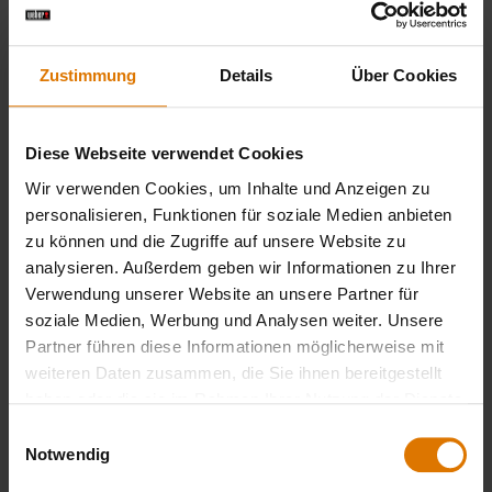
mit Rädern bevorzugst, um flexibel zu
sein, solltest du darauf achten, dass
sie stabil und groß genug für den
Zustimmung
Details
Über Cookies
jeweiligen Grill sind.
Diese Webseite verwendet Cookies
Premium-Garantie:
Bei Weber erhältst
Wir verwenden Cookies, um Inhalte und Anzeigen zu
du
10 Jahre Garantie
, damit du lange
personalisieren, Funktionen für soziale Medien anbieten
Freude an deinem Grill hast.
zu können und die Zugriffe auf unsere Website zu
Verarbeitungsmängel, sofern
analysieren. Außerdem geben wir Informationen zu Ihrer
Verwendung unserer Website an unsere Partner für
überhaupt vorhanden, werden
soziale Medien, Werbung und Analysen weiter. Unsere
kostenlos behoben. Das gilt für alle
Partner führen diese Informationen möglicherweise mit
Bauteile sämtlicher Gasgrills.
weiteren Daten zusammen, die Sie ihnen bereitgestellt
haben oder die sie im Rahmen Ihrer Nutzung der Dienste
gesammelt haben.
Einwilligungsauswahl
Notwendig