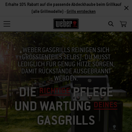
Erhalte 10% Rabatt auf die passende Abdeckhaube beim Grillkauf
(alle Grillmodelle) -
Grills entdecken
SEARCH
WEBER GASGRILLS REINIGEN SICH
GRÖSSTENTEILS SELBST. DU MUSST L
EDIGLICH FÜR GENUG HITZE SORGEN, D
AMIT RÜCKSTÄNDE AUSGEBRANNT W
ERDEN.
DIE
PFLEGE
RICHTIGE
UND WARTUNG
DEINES
GASGRILLS