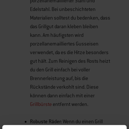
porzellanemaillierter Stahl und
Edelstahl. Bei unbeschichteten
Materialien solltest du bedenken, dass
das Grillgut daran kleben bleiben
kann. Am häufigsten wird
porzellanemailliertes Gusseisen
verwendet, da es die Hitze besonders
gut hält. Zum Reinigen des Rosts heizt
du den Grill einfach bei voller
Brennerleistung auf, bis die
Rückstände verkohlt sind. Diese
können dann einfach mit einer
Grillbürste
entfernt werden.
Robuste Räder:
Wenn du einen Grill