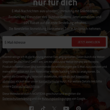
nur für dich
E-Mail-Nachrichten aus unserer Community mit Grillmeistern,
Foodies und Freunden des Outdoor-Grillens. Jetzt anmelden und
10% Rabatt auf die erste Bestellung erhalten.
Die Newsletter Anmeldung kann etwas Zeit in Anspruch nehmen.
JETZT ANMELDEN
E-Mail-Adresse
Hiermit willige ich in die Nutzung meiner hier angegebenen Daten durch die Weber-
Stephen Deutschland GmbH ein, um mir exklusive Weber Inhalte wie Rezepte,
Produktinformationen und kommende Veranstaltungen per E-Mail zuzusenden und
meine Interaktion mit dem Newsletter mittels Tracking Tools zu analysieren. Du
kannst die Einwilligung jederzeit widerrufen, indem du auf
Newsletter
abmelden
klickst oder unser
Kontaktformular
nutzt. Für weitere Details lies bitte
unsere
Datenschutzrichtlinie
.
Diese Website ist durch reCAPTCHA geschützt und es gelten die
Datenschutzerklärung
und die
Nutzungsbedingungen
von Google.