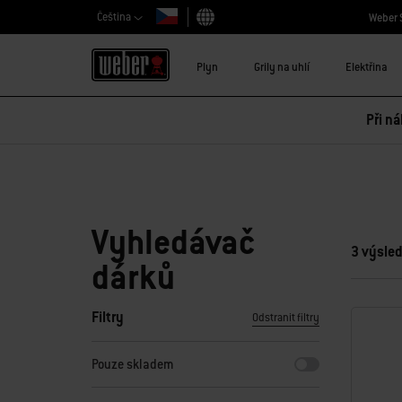
Čeština
Weber 
Vybrat zemi
Plyn
Grily na uhlí
Elektřina
Při ná
Vyhledávač
3 výsle
dárků
Filtry
Odstranit filtry
Zvolením kteréhokoli z filtrù bude stránka aktualizována n
Pouze skladem