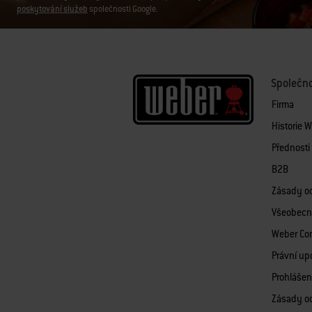
poskytování služeb
společnosti Google.
Společn
Firma
Historie 
Přednost
B2B
Zásady o
Všeobecn
Weber Co
Právní up
Prohlášen
Zásady o