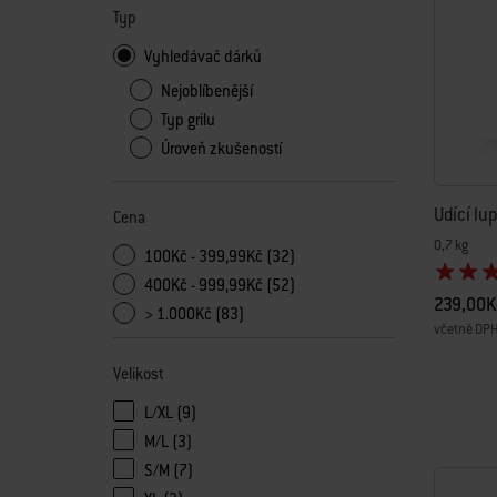
Typ
Vyhledávač dárků
Nejoblíbenější
Typ grilu
Úroveň zkušeností
Udící lu
Cena
0,7 kg
100Kč - 399,99Kč (32)
400Kč - 999,99Kč (52)
239,00K
> 1.000Kč (83)
včetně DP
Color Op
Velikost
L/XL (9)
Refine by Velikost: L/XL
M/L (3)
Refine by Velikost: M/L
S/M (7)