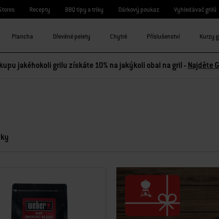
Stores
Recepty
BBQ tipy a triky
Dárkový poukaz
Vyhledávač grilů
Plancha
Dřevěné pelety
Chytré
Příslušenství
Kurzy g
kupu jakéhokoli grilu získáte 10% na jakýkoli obal na gril -
Najděte G
dky
a nové výsledky.