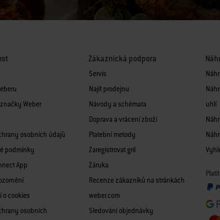
ost
Zákaznická podpora
Náhr
Servis
Náhra
Weberu
Najít prodejnu
Náhr
i značky Weber
Návody a schémata
uhlí
Doprava a vrácení zboží
Náhra
chrany osobních údajů
Platební metody
Náhra
é podmínky
Zaregistrovat gril
Vyhle
nnect App
Záruka
Plat
ozornění
Recenze zákazníků na stránkách
í o cookies
weber.com
chrany osobních
Sledování objednávky