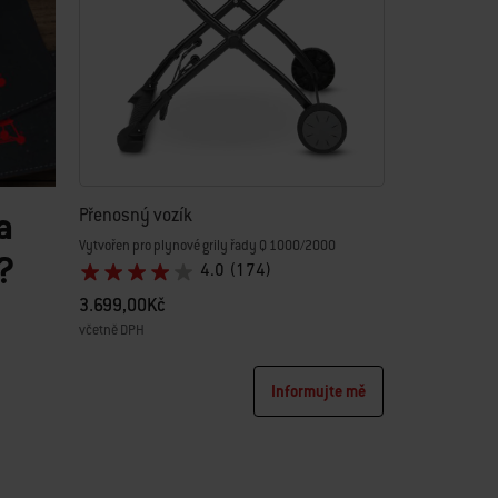
a
Přenosný vozík
Vytvořen pro plynové grily řady Q 1000/2000
?
4.0
(174)
3.699,00Kč
včetně DPH
Color Options
Informujte mě