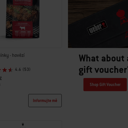
What about 
pínky - hovězí
gift voucher
4.6
(53)
č
Shop Gift Voucher
H
tions
Informujte mě