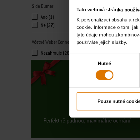
Side Burner
Tato webová stránka použív
Ano (1)
K personalizaci obsahu a re
Ne (27)
cookie. Informace o tom, jak
tyto údaje mohou zkombinovat
Včetně Weber Connect
používáte jejich služby.
Nezahrnuje (28)
Výběr
Nutné
souhlasu
OBALY
Pouze nutné cooki
Perfektně padnou, maximálně ochrání.