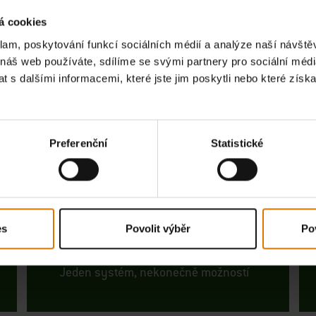
á cookies
klam, poskytování funkcí sociálních médií a analýze naší návšt
 náš web používáte, sdílíme se svými partnery pro sociální média
 s dalšími informacemi, které jste jim poskytli nebo které získa
Preferenční
Statistické
WEBER CRAFTED
es
Povolit výběr
Po
Jeden systém, nekonečně možností