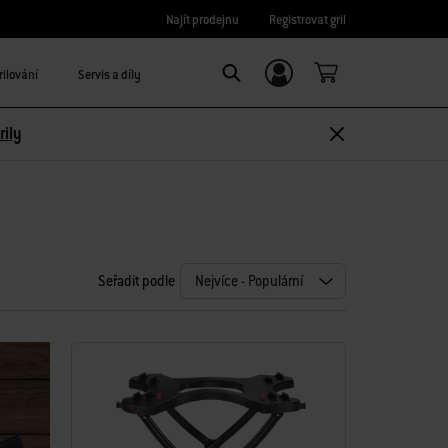
Najít prodejnu
Registrovat gril
rilování
Servis a díly
Registrace/
Search
Přihlášení
rily
Seřadit podle