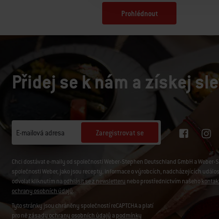
Prohlédnout
Přidej se k nám a získej sl
Zaregistrovat se
E-mailová adresa
Chci dostávat e-maily od společnosti Weber-Stephen Deutschland GmbH a Weber-Ste
společnosti Weber, jako jsou recepty, informace o výrobcích, nadcházejících událo
odvolat kliknutím na
odhlásit se z newsletteru
nebo prostřednictvím našeho
kontak
ochrany osobních údajů
.
Tyto stránky jsou chráněny společností reCAPTCHA a platí
pro ně
zásady ochrany osobních údajů
a
podmínky