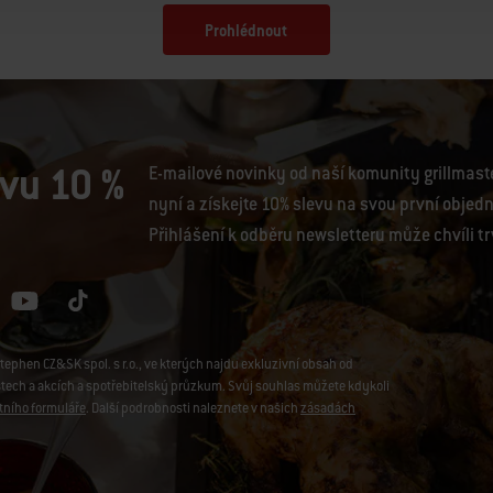
Prohlédnout
evu 10 %
E-mailové novinky od naší komunity grillmaster
nyní a získejte 10% slevu na svou první objed
Přihlášení k odběru newsletteru může chvíli tr
phen CZ&SK spol. s r.o., ve kterých najdu exkluzivní obsah od
stech a akcích a spotřebitelský průzkum. Svůj souhlas můžete kdykoli
tního formuláře
. Další podrobnosti naleznete v našich
zásadách