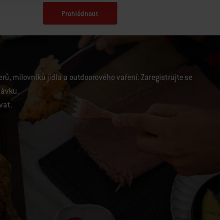
Prohlédnout
ů, milovníků jídla a outdoorového vaření. Zaregistrujte se
návku.
vat.