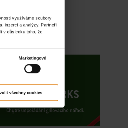
ěvnosti využíváme soubory
, inzerci a analýzy. Partneři
li v důsledku toho, že
Marketingové
WEBER WORKS
volit všechny cookies
Chytré uspořádání grilovacího nářadí.