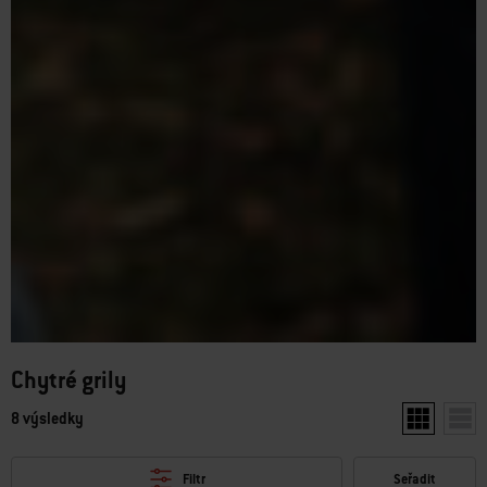
Chytré grily
8 výsledky
Zobrazit dv
Zobr
Filtr
Seřadit