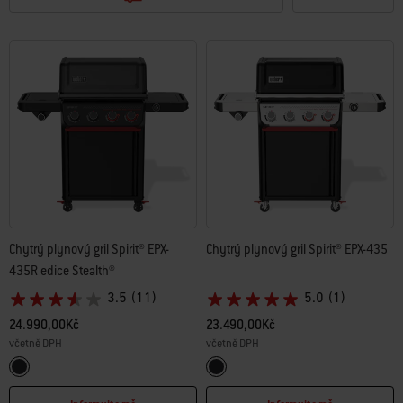
Chytrý plynový gril Spirit® EPX-
Chytrý plynový gril Spirit® EPX-435
435R edice Stealth®
3.5
(11)
5.0
(1)
24.990,00Kč
23.490,00Kč
včetně DPH
včetně DPH
Color Options
Color Options
Black
Black