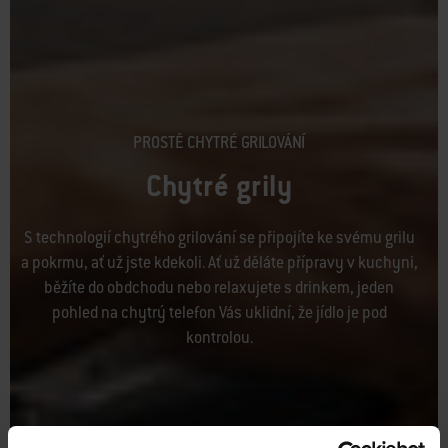
PROSTĚ CHYTRÉ GRILOVÁNÍ
Chytré grily
S technologií chytrého grilování se připojíte ke svému grilu
a pokrmu, ať už jste kdekoli. Ať už děláte přípravy v kuchyni,
běžíte do obdchodu nebo relaxujete s drinkem, jeden
pohled na chytrý telefon Vás uklidní, že jídlo je pod
kontrolou.