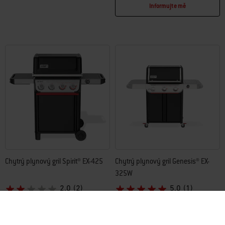
Informujte mě
Chytrý plynový gril Spirit® EX-425
Chytrý plynový gril Genesis® EX-
325W
2.0
(2)
5.0
(1)
19.990,00Kč
32.490,00Kč
včetně DPH
včetně DPH