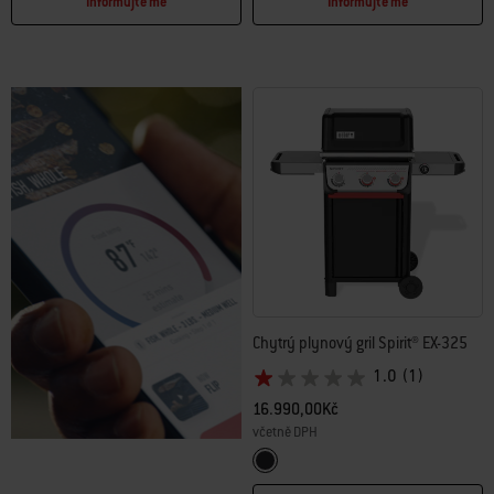
Informujte mě
Informujte mě
Chytrý plynový gril Spirit® EX-325
1.0
(1)
16.990,00Kč
včetně DPH
Color Options
Black