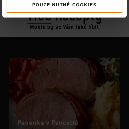
POUZE NUTNÉ COOKIES
Více
Recepty
Mohlo by se Vám také líbit
Panenka v Pancettě