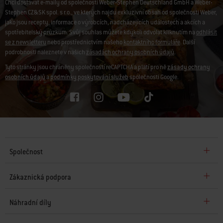
Chci dostávat e-maily od společnosti Weber-Stephen Deutschland GmbH a Weber-
Stephen CZ&SK spol. s r.o., ve kterých najdu exkluzivní obsah od společnosti Weber,
jako jsou recepty, informace o výrobcích, nadcházejících událostech a akcích a
spotřebitelský průzkum. Svůj souhlas můžete kdykoli odvolat kliknutím na
odhlásit
se z newsletteru
nebo prostřednictvím našeho
kontaktního formuláře
. Další
podrobnosti naleznete v našich
zásadách ochrany osobních údajů
.
Tyto stránky jsou chráněny společností reCAPTCHA a platí pro ně
zásady ochrany
osobních údajů
a
podmínky poskytování služeb
společnosti Google.
Společnost
Zákaznická podpora
Náhradní díly