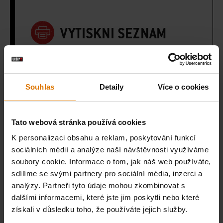
VYTISKNI SEZNAM
Souhlas
Detaily
Více o cookies
Co potřebujete?
Tato webová stránka používá cookies
Doporučené nástroje
K personalizaci obsahu a reklam, poskytování funkcí
sociálních médií a analýze naší návštěvnosti využíváme
soubory cookie. Informace o tom, jak náš web používáte,
iGrill 2
Weber
Teploměr
sdílíme se svými partnery pro sociální média, inzerci a
3.499,00Kč
Connect
okamžit
analýzy. Partneři tyto údaje mohou zkombinovat s
2.624,25Kč
dalšími informacemi, které jste jim poskytli nebo které
Smart
zjištění
včetně DPH
získali v důsledku toho, že používáte jejich služby.
Grilling Hub
teploty
Zobrazit