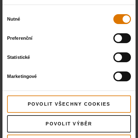
3.699,00Kč
podrobnosti
2.774,25Kč
Zobra
včetně DPH
Výběr
podr
Nutné
souhlasu
Zobrazit
podrobnosti
Preferenční
Statistické
Marketingové
POVOLIT VŠECHNY COOKIES
POVOLIT VÝBĚR