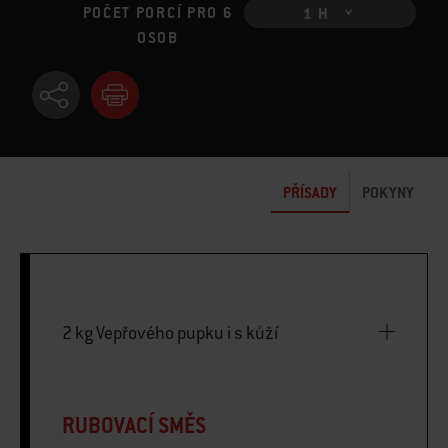
POČET PORCÍ PRO 6
1 H
OSOB
PŘÍSADY
POKYNY
2 kg Vepřového pupku i s kůží
RUBOVACÍ SMĚS