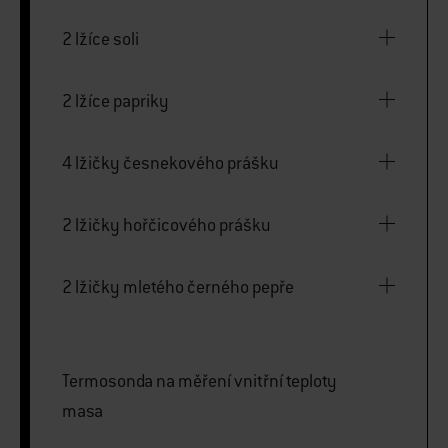
2 lžíce soli
2 lžíce papriky
4 lžičky česnekového prášku
2 lžičky hořčicového prášku
2 lžičky mletého černého pepře
Termosonda na měření vnitřní teploty
masa