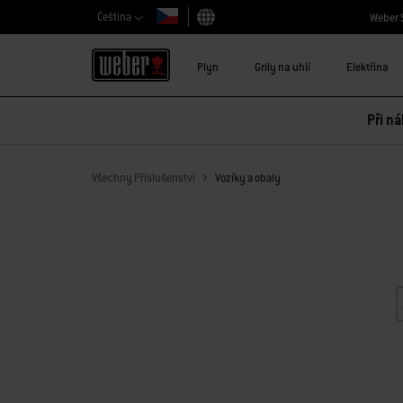
Čeština
Weber 
Vybrat zemi
Plyn
Grily na uhlí
Elektřina
Při ná
Všechny Příslušenství
Vozíky a obaly