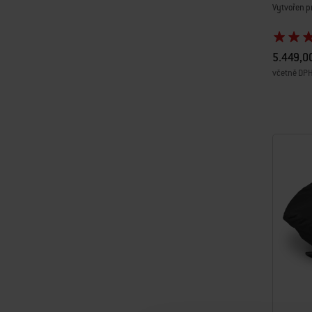
Vytvořen p
5.449,0
včetně DP
Color Op