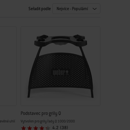
Seřadit podle
Podstavec pro grily Q
evěné uhlí
Vytvořen pro grily řady Q 1000/2000
4.2
(38)