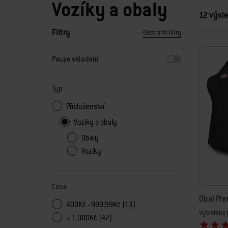
Vozíky a obaly
12 výsl
Filtry
Odstranit filtry
Zvolením kteréhokoli z filtrù bude stránka aktualizována n
Pouze skladem
Typ
Příslušenství
Vozíky a obaly
Obaly
Vozíky
Cena
Obal Pre
400Kč - 999,99Kč (13)
Vytvořeno 
> 1.000Kč (47)