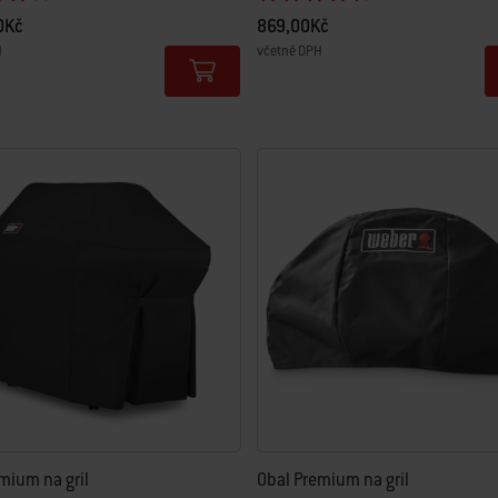
0Kč
869,00Kč
H
včetně DPH
tions
Color Options
mium na gril
Obal Premium na gril