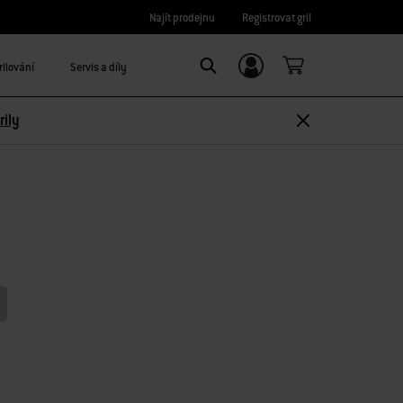
Najít prodejnu
Registrovat gril
rilování
Servis a díly
Registrace/
Search
Přihlášení
rily