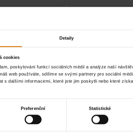
mium na gril
Taška Premium
pro série Q 200/2000
Vyrobeno pro plynové grily a grily na dřevě
Anywhere
4.4
(119)
4.6
(49)
Detaily
Kč
999,00Kč
H
včetně DPH
Informujte mě
Inform
á cookies
tions
Color Options
klam, poskytování funkcí sociálních médií a analýze naší návšt
 náš web používáte, sdílíme se svými partnery pro sociální média
 s dalšími informacemi, které jste jim poskytli nebo které získa
Preferenční
Statistické