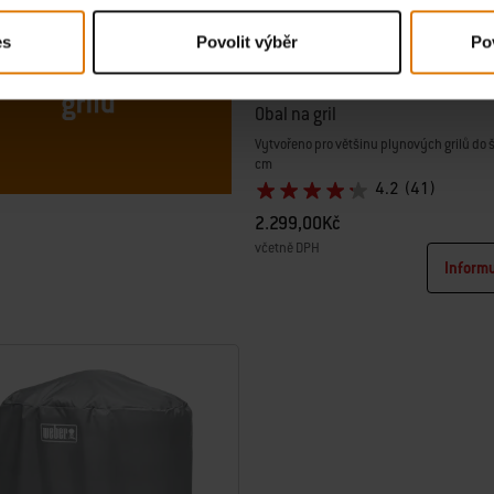
es
Povolit výběr
Po
Obal na gril
Vytvořeno pro většinu plynových grilů do 
cm
4.2
(41)
2.299,00Kč
včetně DPH
Inform
Color Options