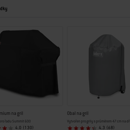
edky
a nové výsledky.
mium na gril
Obal na gril
pro řadu Summit 600
Vytvořen pro grily s průměrem 47 cm na dř
4.0
(130)
4.3
(68)