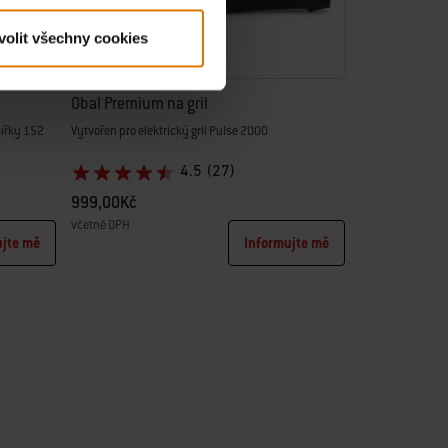
volit všechny cookies
Obal Premium na gril
šířky 152
Vytvořen pro elektrický gril Pulse 2000
4.5
(27)
999,00Kč
včetně DPH
ujte mě
Informujte mě
Color Options