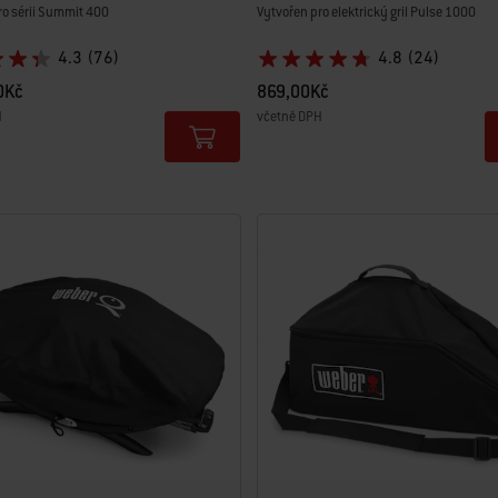
ro sérii Summit 400
Vytvořen pro elektrický gril Pulse 1000
4.3
(76)
4.8
(24)
0Kč
869,00Kč
H
včetně DPH
tions
Color Options