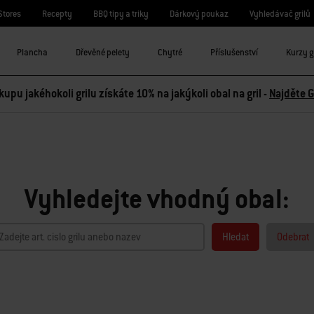
Stores
Recepty
BBQ tipy a triky
Dárkový poukaz
Vyhledávač grilů
Plancha
Dřevěné pelety
Chytré
Příslušenství
Kurzy g
kupu jakéhokoli grilu získáte 10% na jakýkoli obal na gril -
Najděte G
Vyhledejte vhodný obal:
Hledat
Odebrat