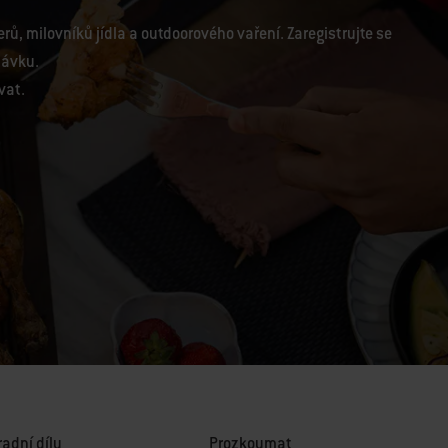
ů, milovníků jídla a outdoorového vaření. Zaregistrujte se
návku.
vat.
adní díly
Prozkoumat