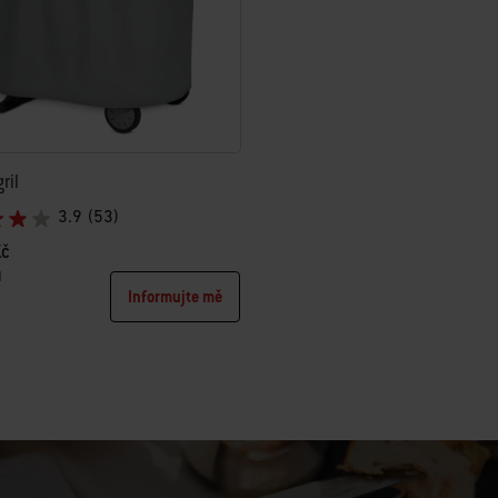
ril
3.9
(53)
Kč
H
Informujte mě
tions