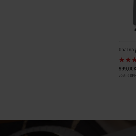
Obal na g
999,00
včetně DP
Color Op