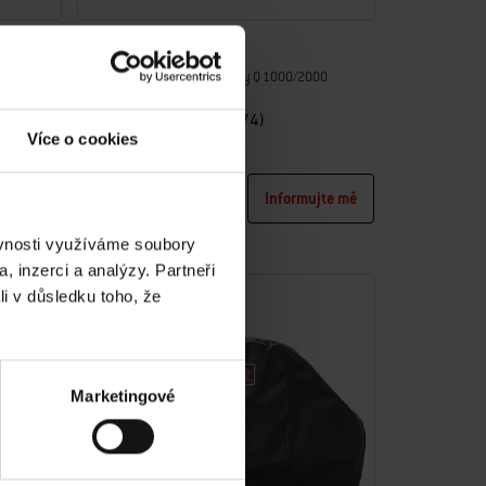
Přenosný vozík
né uhlí Go-
Vytvořen pro plynové grily řady Q 1000/2000
4.0
(174)
Více o cookies
3.699,00Kč
včetně DPH
ujte mě
Informujte mě
Color Options
ěvnosti využíváme soubory
, inzerci a analýzy. Partneři
li v důsledku toho, že
Marketingové