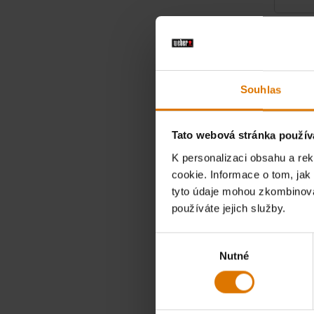
Obal Pre
Vytvořena 
Souhlas
999,00
včetně DP
Tato webová stránka použív
Color Op
K personalizaci obsahu a re
cookie. Informace o tom, jak
tyto údaje mohou zkombinovat
používáte jejich služby.
Výběr
Nutné
souhlasu