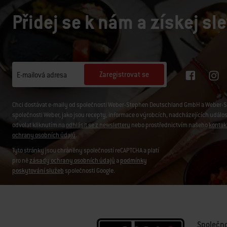
Přidej se k nám a získej sl
Zaregistrovat se
E-mailová adresa
Chci dostávat e-maily od společnosti Weber-Stephen Deutschland GmbH a Weber-Ste
společnosti Weber, jako jsou recepty, informace o výrobcích, nadcházejících událo
odvolat kliknutím na
odhlásit se z newsletteru
nebo prostřednictvím našeho
kontak
ochrany osobních údajů
.
Tyto stránky jsou chráněny společností reCAPTCHA a platí
pro ně
zásady ochrany osobních údajů
a
podmínky
poskytování služeb
společnosti Google.
Společn