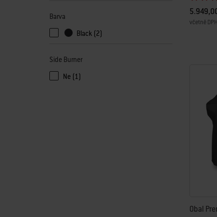
5.949,0
Barva
včetně DP
Black (2)
Color Op
Side Burner
Ne (1)
Obal Pre