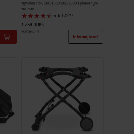
Vytvořen pro Q 100/1000/200/2000 s přenosným
vozíkem
4.5
(227)
1.759,00Kč
včetně DPH
Informujte mě
Color Options