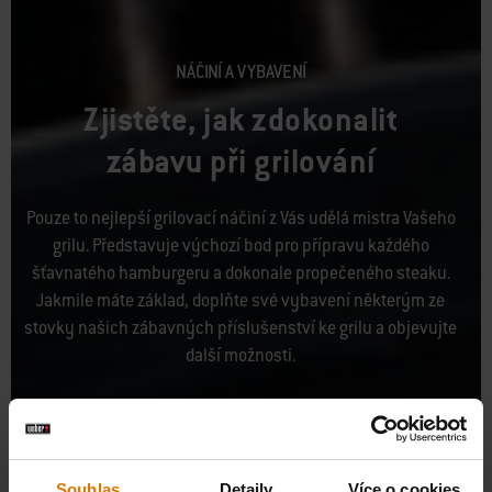
NÁČINÍ A VYBAVENÍ
Zjistěte, jak zdokonalit
zábavu při grilování
Pouze to nejlepší grilovací náčiní z Vás udělá mistra Vašeho
grilu. Představuje výchozí bod pro přípravu každého
šťavnatého hamburgeru a dokonale propečeného steaku.
Jakmile máte základ, doplňte své vybavení některým ze
stovky našich zábavných příslušenství ke grilu a objevujte
další možnosti.
Souhlas
Detaily
Více o cookies