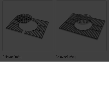
Grilovací rošty
Grilovací rošty
Kompatibilní s vybranými grily Spirit
Vytvořeny pro grily řady Genesis® 300
4.8
(121)
4.6
(29)
3.799,00Kč
4.299,00Kč
včetně DPH
včetně DPH
Color Options
Color Options