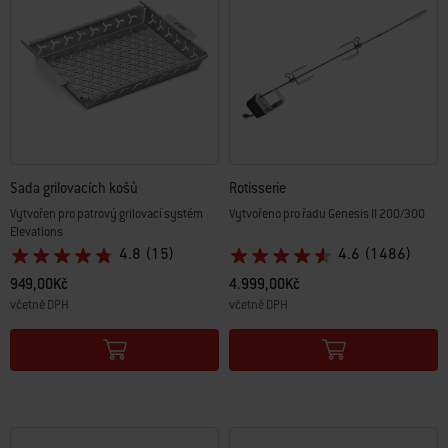
Sada grilovacích košů
Rotisserie
Vytvořen pro patrový grilovací systém
Vytvořeno pro řadu Genesis II 200/300
Elevations
4.8
(15)
4.6
(1486)
949,00Kč
4.999,00Kč
včetně DPH
včetně DPH
Color Options
Color Options