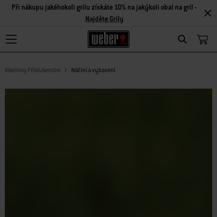
Při nákupu jakéhokoli grilu získáte 10% na jakýkoli obal na gril -
Najděte Grily
Search
Všechny Příslušenství
Náčiní a vybavení