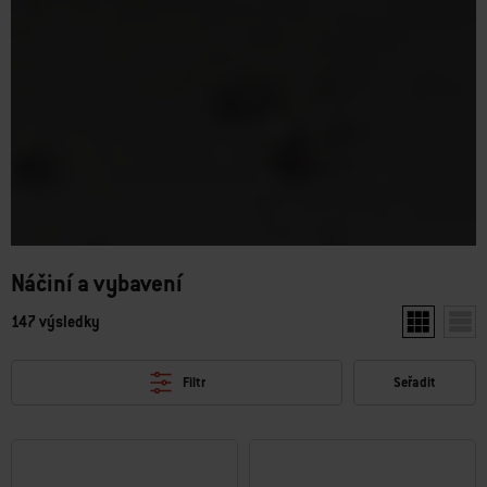
Náčiní a vybavení
147 výsledky
Zobrazit dv
Zobr
Filtr
Seřadit