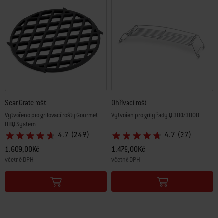
Sear Grate rošt
Ohřívací rošt
Vytvořeno pro grilovací rošty Gourmet
Vytvořen pro grily řady Q 300/3000
BBQ System
4.7
(249)
4.7
(27)
1.609,00Kč
1.479,00Kč
včetně DPH
včetně DPH
Color Options
Color Options