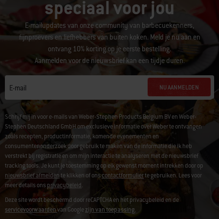
speciaal voor jou
E-mailupdates van onze community van barbecuekenners,
fijnproevers en liefhebbers van buiten koken. Meld je nu aan en
ontvang 10% korting op je eerste bestelling.
Aanmelden voor de nieuwsbrief kan een tijdje duren.
NU AANMELDEN
E-mail
Schrijf mij in voor e-mails van Weber-Stephen Products Belgium BV en Weber-
Stephen Deutschland GmbH om exclusieve informatie over Weber te ontvangen
zoals recepten, productinformatie, komende evenementen en
consumentenonderzoek door gebruik te maken van de informatie die ik heb
verstrekt bij registratie en om mijn interactie te analyseren met de nieuwsbrief
tracking tools. Je kunt je toestemming op elk gewenst moment intrekken door op
nieuwsbrief afmelden
te klikken of ons
contactformulier
te gebruiken. Lees voor
meer details ons
privacybeleid
.
Deze site wordt beschermd door reCAPTCHA en het privacybeleid en de
servicevoorwaarden
van Google
zijn van toepassing.